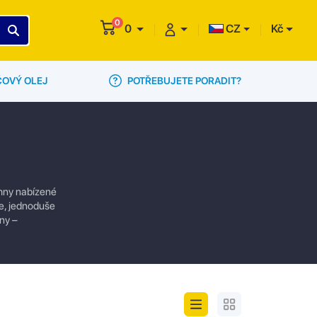
0
0
CZ
Kč
POTŘEBUJETE PORADIT?
ČOVÝ OLEJ
chny nabízené
te, jednoduše
ny –