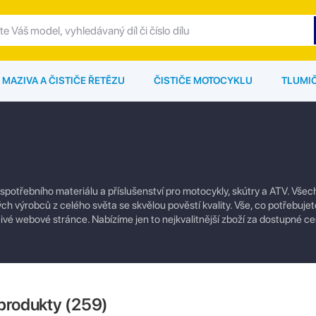
MAZIVA A ČISTIČE ŘETĚZU
ČISTIČE MOTOCYKLU
TLUMI
 spotřebního materiálu a příslušenství pro motocykly, skútry a ATV. Vše
h výrobců z celého světa se skvělou pověstí kvality. Vše, co potřebuje
tivé webové stránce. Nabízíme jen to nejkvalitnější zboží za dostupné ce
produkty (
259
)