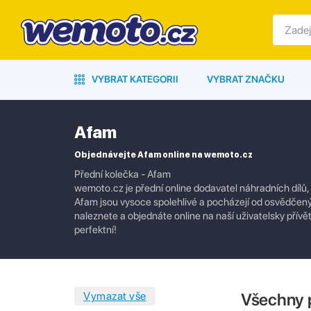
VYBRAT KATEGORII
VYBRAT ZNAČKU
Afam
Objednávejte Afam online na wemoto.cz
Přední kolečka - Afam
wemoto.cz je přední online dodavatel náhradních dílů,
Afam jsou vysoce spolehlivé a pocházejí od osvědčenýc
naleznete a objednáte online na naší uživatelsky přívě
perfektní!
Všechny 