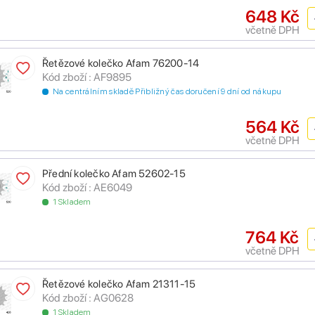
648 Kč
včetně DPH
Řetězové kolečko Afam 76200-14
Kód zboží : AF9895
Na centrálním skladě Přibližný čas doručení 9 dní od nákupu
564 Kč
včetně DPH
Přední kolečko Afam 52602-15
Kód zboží : AE6049
1 Skladem
764 Kč
včetně DPH
Řetězové kolečko Afam 21311-15
Kód zboží : AG0628
1 Skladem