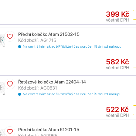
399 Kč
včetně DPH
Přední kolečko Afam 21502-15
Kód zboží : AG1715
Na centrálním skladě Přibližný čas doručení 9 dní od nákupu
582 Kč
včetně DPH
Řetězové kolečko Afam 22404-14
Kód zboží : AG0631
Na centrálním skladě Přibližný čas doručení 9 dní od nákupu
522 Kč
včetně DPH
Přední kolečko Afam 61201-15
Kód zboží : AG7965