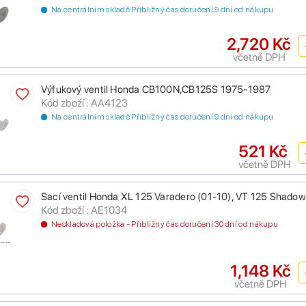
Na centrálním skladě Přibližný čas doručení 9 dní od nákupu
2,720 Kč
včetně DPH
Výfukový ventil Honda CB100N,CB125S 1975-1987
Kód zboží : AA4123
Na centrálním skladě Přibližný čas doručení 9 dní od nákupu
521 Kč
včetně DPH
Sací ventil Honda XL 125 Varadero (01-10), VT 125 Shad
Kód zboží : AE1034
Neskladová položka - Přibližný čas doručení 30 dní od nákupu
1,148 Kč
včetně DPH