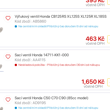
395 Kč
včetně DPH
Výfukový ventil Honda CB125RS XL125S XL125R XL185S
Kód zboží : AB5860
Na centrálním skladě Přibližný čas doručení 9 dní od nákupu
463 Kč
včetně DPH
Sací ventil Honda 14711-KK1-000
Kód zboží : AA4115
Neskladová položka - Přibližný čas doručení 30 dní od nákupu
1,650 Kč
včetně DPH
Sací ventil Honda C50 C70 C90 (85cc model)
Kód zboží : AD9195
Na centrálním skladě Přibližný čas doručení 9 dní od nákupu