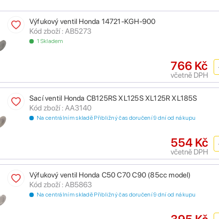
Výfukový ventil Honda 14721-KGH-900
Kód zboží : AB5273
1 Skladem
766 Kč
včetně DPH
Sací ventil Honda CB125RS XL125S XL125R XL185S
Kód zboží : AA3140
Na centrálním skladě Přibližný čas doručení 9 dní od nákupu
554 Kč
včetně DPH
Výfukový ventil Honda C50 C70 C90 (85cc model)
Kód zboží : AB5863
Na centrálním skladě Přibližný čas doručení 9 dní od nákupu