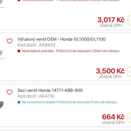
3,017 Kč
včetně DPH
Výfukový ventil OEM - Honda GL1000/GL1100
Kód zboží : AA8433
Neskladová položka - Přibližný čas doručení 23 dní od nákupu
3,500 Kč
včetně DPH
Sací ventil Honda 14711-KBB-900
Kód zboží : AE4716
Na centrálním skladě Přibližný čas doručení 9 dní od nákupu
664 Kč
včetně DPH