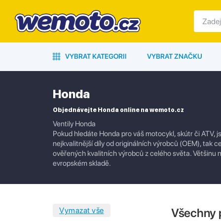
VYBRAT KATEGORII
VYBRAT ZNAČKU
Honda
Objednávejte Honda online na wemoto.cz
Ventily Honda
Pokud hledáte Honda pro váš motocykl, skútr či ATV, j
nejkvalitnější díly od originálních výrobců (OEM), tak c
ověřených kvalitních výrobců z celého světa. Většin
evropském skladě.
Všechny 