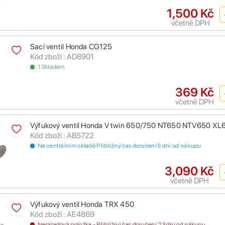
1,500 Kč
včetně DPH
Sací ventil Honda CG125
Kód zboží : AD8901
1 Skladem
369 Kč
včetně DPH
Výfukový ventil Honda V twin 650/750 NT650 NTV650 
Kód zboží : AB5722
Na centrálním skladě Přibližný čas doručení 9 dní od nákupu
3,090 Kč
včetně DPH
Výfukový ventil Honda TRX 450
Kód zboží : AE4869
Neskladová položka - Přibližný čas doručení 23 dní od nákupu