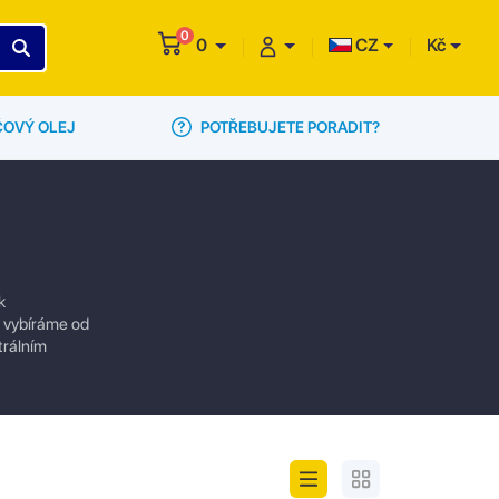
0
0
CZ
Kč
POTŘEBUJETE PORADIT?
ČOVÝ OLEJ
k
ly vybíráme od
trálním