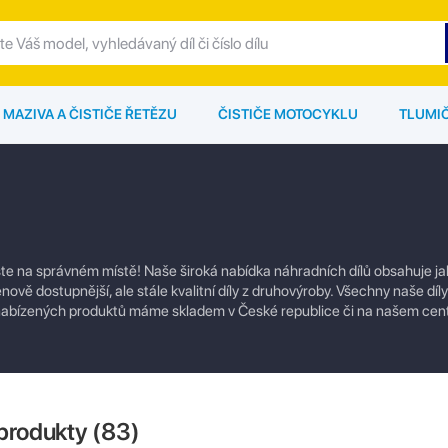
MAZIVA A ČISTIČE ŘETĚZU
ČISTIČE MOTOCYKLU
TLUMI
ste na správném místě! Naše široká nabídka náhradních dílů obsahuje ja
enově dostupnější, ale stále kvalitní díly z druhovýroby. Všechny naše dí
u nabízených produktů máme skladem v České republice či na našem cen
produkty (
83
)