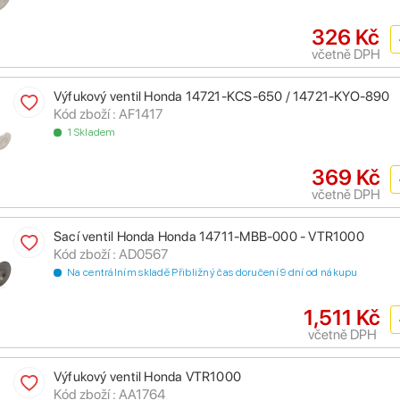
326 Kč
včetně DPH
Výfukový ventil Honda 14721-KCS-650 / 14721-KYO-890
Kód zboží : AF1417
1 Skladem
369 Kč
včetně DPH
Sací ventil Honda Honda 14711-MBB-000 - VTR1000
Kód zboží : AD0567
Na centrálním skladě Přibližný čas doručení 9 dní od nákupu
1,511 Kč
včetně DPH
Výfukový ventil Honda VTR1000
Kód zboží : AA1764