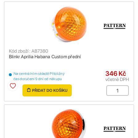
Kód zboží : AB7380
Blinkr Aprilia Habana Custom přední
346 Kč
Na centrálním skladě Přibližný
včetně DPH
čas doručení 9 dní od nákupu
PŘIDAT DO KOŠÍKU