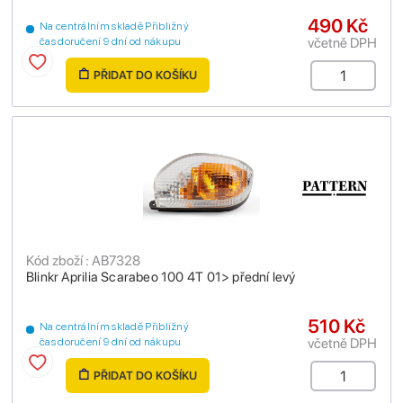
490 Kč
Na centrálním skladě Přibližný
včetně DPH
čas doručení 9 dní od nákupu
PŘIDAT DO KOŠÍKU
Kód zboží : AB7328
Blinkr Aprilia Scarabeo 100 4T 01> přední levý
510 Kč
Na centrálním skladě Přibližný
včetně DPH
čas doručení 9 dní od nákupu
PŘIDAT DO KOŠÍKU