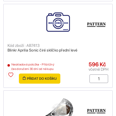
Kód zboží : AB7413
Blinkr Aprilia Sonic čiré sklíčko přední levé
596 Kč
Neskladová položka - Přibližný
včetně DPH
čas doručení 30 dní od nákupu
PŘIDAT DO KOŠÍKU