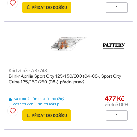
PŘIDAT DO KOŠÍKU
Kód zboží : AB7748
Blinkr Aprilia Sport City 125/150/200 (04-08), Sport City
Cube 125/150/250 (08-) přední pravý
477 Kč
Na centrálním skladě Přibližný
včetně DPH
čas doručení 9 dní od nákupu
PŘIDAT DO KOŠÍKU