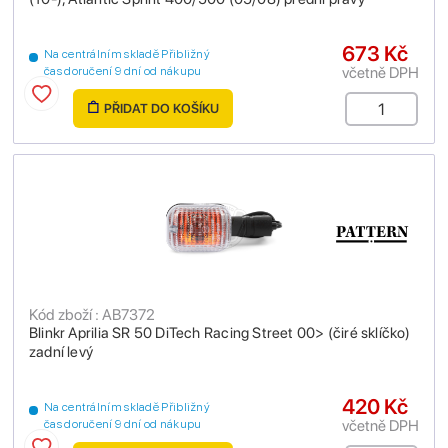
673 Kč
Na centrálním skladě Přibližný
včetně DPH
čas doručení 9 dní od nákupu
PŘIDAT DO KOŠÍKU
Kód zboží : AB7372
Blinkr Aprilia SR 50 DiTech Racing Street 00> (čiré sklíčko)
zadní levý
420 Kč
Na centrálním skladě Přibližný
včetně DPH
čas doručení 9 dní od nákupu