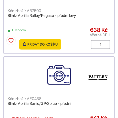
Kód zboží : AB7500
Blinkr Aprilia Ralley/Pegaso - přední levý
638 Kč
1 Skladem
včetně DPH
PŘIDAT DO KOŠÍKU
Kód zboží : AE0438
Blinkr Aprilia Sonic/GP/Spice - přední
541 Kč