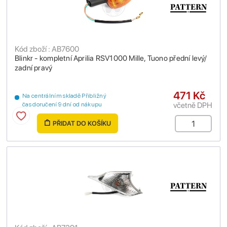
Kód zboží : AB7600
Blinkr - kompletní Aprilia RSV1000 Mille, Tuono přední levý/
zadní pravý
471 Kč
Na centrálním skladě Přibližný
včetně DPH
čas doručení 9 dní od nákupu
PŘIDAT DO KOŠÍKU