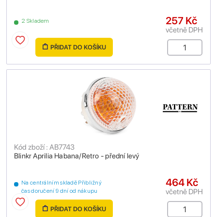
257 Kč
2 Skladem
včetně DPH
PŘIDAT DO KOŠÍKU
Kód zboží : AB7743
Blinkr Aprilia Habana/Retro - přední levý
464 Kč
Na centrálním skladě Přibližný
včetně DPH
čas doručení 9 dní od nákupu
PŘIDAT DO KOŠÍKU