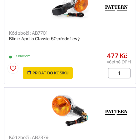
Kód zboží : AB7701
Blinkr Aprilia Classic 50 přední levý
477 Kč
1 Skladem
včetně DPH
PŘIDAT DO KOŠÍKU
Kód zboží : AB7379