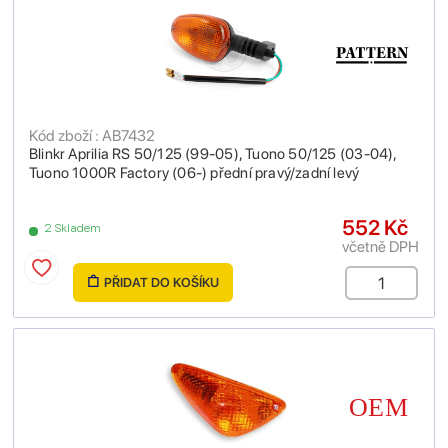
Kód zboží : AB7432
Blinkr Aprilia RS 50/125 (99-05), Tuono 50/125 (03-04),
Tuono 1000R Factory (06-) přední pravý/zadní levý
552 Kč
2 Skladem
včetně DPH
PŘIDAT DO KOŠÍKU