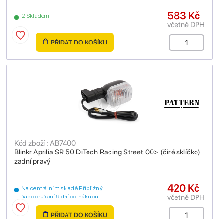
583 Kč
2 Skladem
včetně DPH
PŘIDAT DO KOŠÍKU
Kód zboží : AB7400
Blinkr Aprilia SR 50 DiTech Racing Street 00> (čiré sklíčko)
zadní pravý
420 Kč
Na centrálním skladě Přibližný
včetně DPH
čas doručení 9 dní od nákupu
PŘIDAT DO KOŠÍKU