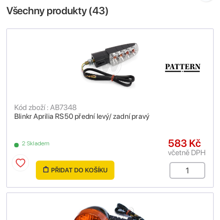
Všechny produkty (
43
)
Kód zboží : AB7348
Blinkr Aprilia RS50 přední levý/ zadní pravý
583 Kč
2 Skladem
včetně DPH
PŘIDAT DO KOŠÍKU