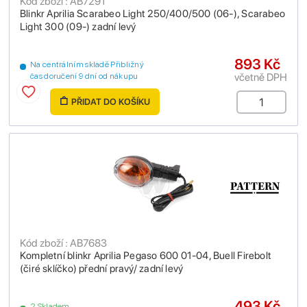
Kód zboží : AB7291
Blinkr Aprilia Scarabeo Light 250/400/500 (06-), Scarabeo
Light 300 (09-) zadní levý
893 Kč
Na centrálním skladě Přibližný
včetně DPH
čas doručení 9 dní od nákupu
PŘIDAT DO KOŠÍKU
Kód zboží : AB7683
Kompletní blinkr Aprilia Pegaso 600 01-04, Buell Firebolt
(čiré sklíčko) přední pravý/ zadní levý
493 Kč
2 Skladem