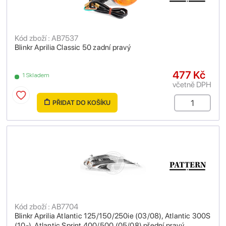
Kód zboží : AB7537
Blinkr Aprilia Classic 50 zadní pravý
477 Kč
1 Skladem
včetně DPH
PŘIDAT DO KOŠÍKU
Kód zboží : AB7704
Blinkr Aprilia Atlantic 125/150/250ie (03/08), Atlantic 300S
(10-), Atlantic Sprint 400/500 (05/08) přední pravý