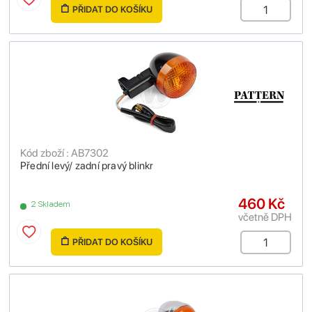
PŘIDAT DO KOŠÍKU
Kód zboží : AB7302
Přední levý/ zadní pravý blinkr
460 Kč
2 Skladem
včetně DPH
PŘIDAT DO KOŠÍKU