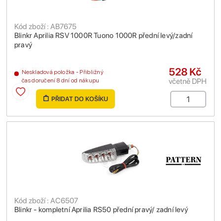
Kód zboží : AB7675
Blinkr Aprilia RSV 1000R Tuono 1000R přední levý/zadní
pravý
528 Kč
Neskladová položka - Přibližný
včetně DPH
čas doručení 8 dní od nákupu
PŘIDAT DO KOŠÍKU
Kód zboží : AC6507
Blinkr - kompletní Aprilia RS50 přední pravý/ zadní levý