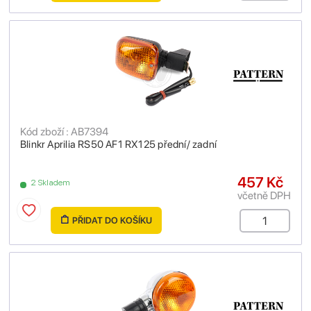
Kód zboží : AB7394
Blinkr Aprilia RS50 AF1 RX125 přední/ zadní
457 Kč
2 Skladem
včetně DPH
PŘIDAT DO KOŠÍKU