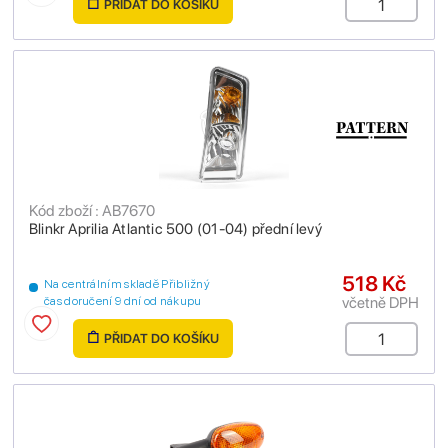
PŘIDAT DO KOŠÍKU
Kód zboží : AB7670
Blinkr Aprilia Atlantic 500 (01-04) přední levý
518 Kč
Na centrálním skladě Přibližný
včetně DPH
čas doručení 9 dní od nákupu
PŘIDAT DO KOŠÍKU