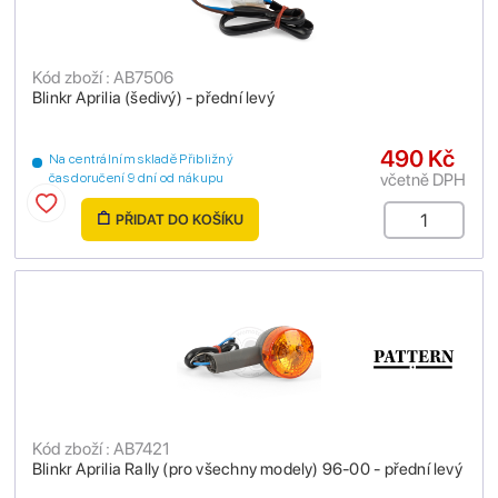
Kód zboží : AB7506
Blinkr Aprilia (šedivý) - přední levý
490 Kč
Na centrálním skladě Přibližný
včetně DPH
čas doručení 9 dní od nákupu
PŘIDAT DO KOŠÍKU
Kód zboží : AB7421
Blinkr Aprilia Rally (pro všechny modely) 96-00 - přední levý