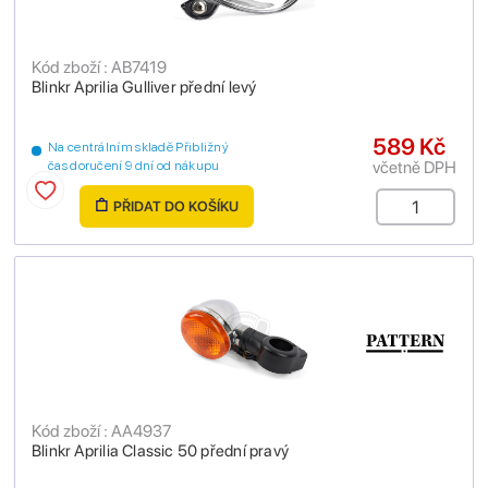
Kód zboží : AB7419
Blinkr Aprilia Gulliver přední levý
589 Kč
Na centrálním skladě Přibližný
včetně DPH
čas doručení 9 dní od nákupu
PŘIDAT DO KOŠÍKU
Kód zboží : AA4937
Blinkr Aprilia Classic 50 přední pravý