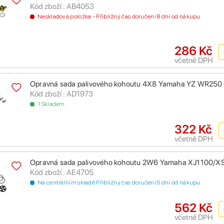
Kód zboží : AB4053
Neskladová položka - Přibližný čas doručení 8 dní od nákupu
286 Kč
včetně DPH
Opravná sada palivového kohoutu 4X8 Yamaha YZ WR25
Kód zboží : AD1973
1 Skladem
322 Kč
včetně DPH
Opravná sada palivového kohoutu 2W6 Yamaha XJ1100/X
Kód zboží : AE4705
Na centrálním skladě Přibližný čas doručení 9 dní od nákupu
562 Kč
včetně DPH