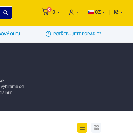
0
0
CZ
Kč
POTŘEBUJETE PORADIT?
ČOVÝ OLEJ
jak
ly vybíráme od
trálním