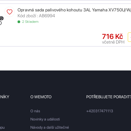
Opravná sada palivového kohoutu 3AL Yamaha XV750U/W
Kód zboží : AB6994
2 Skladem
716 Kč
včetně DPH
ZNÍKY
O WEMOTO
POTŘEBUJETE PORADIT
O nás
+420317471113
Novinky a události
upu
Návody a další užitečné