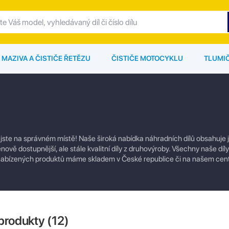
MAZIVA A ČISTIČE ŘETĚZU
ČISTIČE MOTOCYKLU
TLUMI
jste na správném místě! Naše široká nabídka náhradních dílů obsahuje 
enově dostupnější, ale stále kvalitní díly z druhovýroby. Všechny naše dí
u nabízených produktů máme skladem v České republice či na našem cen
produkty (
12
)