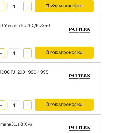
PŘIDAT DO KOŠÍKU
R350 Yamaha RD250/RD350
PŘIDAT DO KOŠÍKU
R1000 FJ1200 1986-1995
PŘIDAT DO KOŠÍKU
amaha XJs & XVs