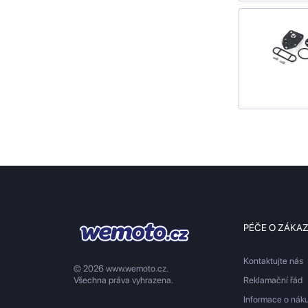
PÉČE O ZÁKA
Kontaktujte nás
© 2026 www.wemoto.cz.
Všechna práva vyhrazena.
Reklamační řád
Informace o nák