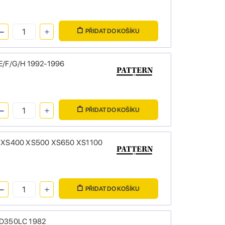
PŘIDAT DO KOŠÍKU
/E/F/G/H 1992-1996
PŘIDAT DO KOŠÍKU
00 XS400 XS500 XS650 XS1100
PŘIDAT DO KOŠÍKU
RD350LC 1982