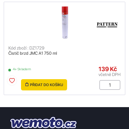
Kód zboží : DZ1729
Čistič brzd JMC A1 750 ml
139 Kč
4+ Skladem
včetně DPH
PŘIDAT DO KOŠÍKU