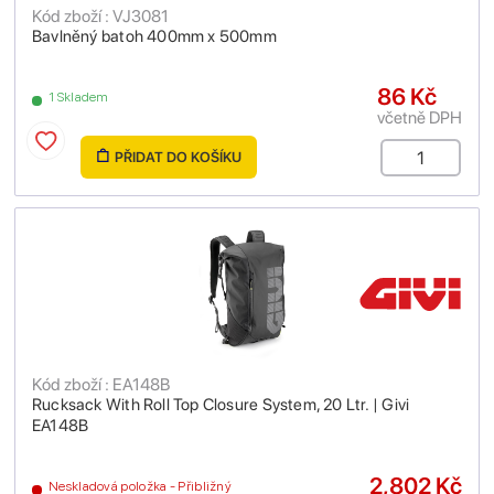
Kód zboží : VJ3081
Bavlněný batoh 400mm x 500mm
86 Kč
1 Skladem
včetně DPH
PŘIDAT DO KOŠÍKU
Kód zboží : EA148B
Rucksack With Roll Top Closure System, 20 Ltr. | Givi
EA148B
2,802 Kč
Neskladová položka - Přibližný