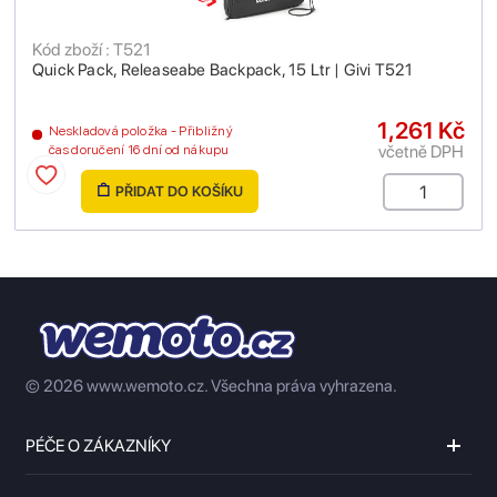
Kód zboží : T521
Quick Pack, Releaseabe Backpack, 15 Ltr | Givi T521
1,261 Kč
Neskladová položka - Přibližný
včetně DPH
čas doručení 16 dní od nákupu
PŘIDAT DO KOŠÍKU
© 2026 www.wemoto.cz.
Všechna práva vyhrazena.
PÉČE O ZÁKAZNÍKY