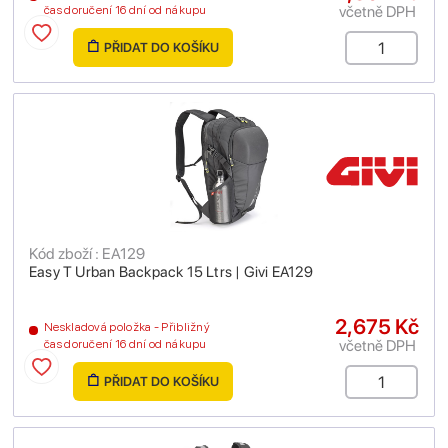
včetně DPH
čas doručení 16 dní od nákupu
PŘIDAT DO KOŠÍKU
Kód zboží : EA129
Easy T Urban Backpack 15 Ltrs | Givi EA129
2,675 Kč
Neskladová položka - Přibližný
včetně DPH
čas doručení 16 dní od nákupu
PŘIDAT DO KOŠÍKU