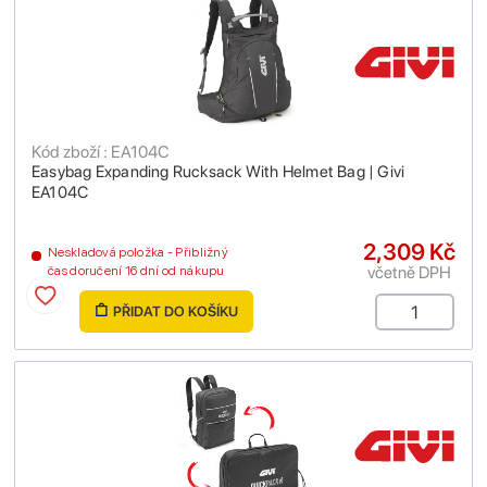
Kód zboží : EA104C
Easybag Expanding Rucksack With Helmet Bag | Givi
EA104C
2,309 Kč
Neskladová položka - Přibližný
včetně DPH
čas doručení 16 dní od nákupu
PŘIDAT DO KOŠÍKU