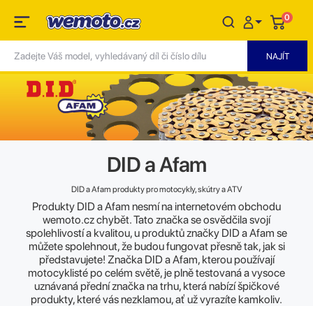
0
DID a Afam
DID a Afam produkty pro motocykly, skútry a ATV
Produkty DID a Afam nesmí na internetovém obchodu
wemoto.cz chybět. Tato značka se osvědčila svojí
spolehlivostí a kvalitou, u produktů značky DID a Afam se
můžete spolehnout, že budou fungovat přesně tak, jak si
představujete! Značka DID a Afam, kterou používají
motocyklisté po celém světě, je plně testovaná a vysoce
uznávaná přední značka na trhu, která nabízí špičkové
produkty, které vás nezklamou, ať už vyrazíte kamkoliv.