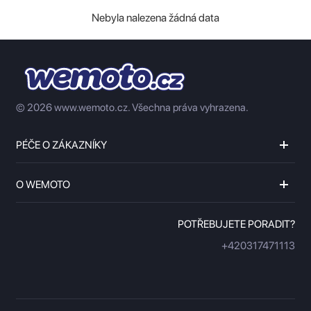
Nebyla nalezena žádná data
© 2026 www.wemoto.cz.
Všechna práva vyhrazena.
PÉČE O ZÁKAZNÍKY
O WEMOTO
POTŘEBUJETE PORADIT?
+420317471113