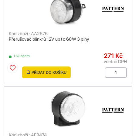
Kód zboží : AA2575
Přerušovač blinkrů 12V up to 60W 3 piny
271 Kč
1 Skladem
včetně DPH
PŘIDAT DO KOŠÍKU
Kód zboží : AF3474