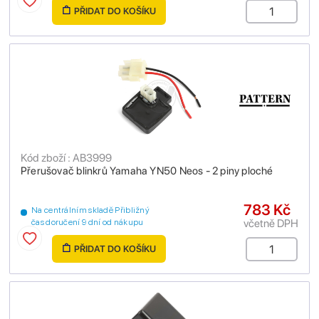
PŘIDAT DO KOŠÍKU
Kód zboží : AB3999
Přerušovač blinkrů Yamaha YN50 Neos - 2 piny ploché
783 Kč
Na centrálním skladě Přibližný
včetně DPH
čas doručení 9 dní od nákupu
PŘIDAT DO KOŠÍKU