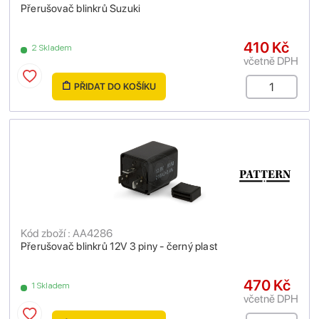
Přerušovač blinkrů Suzuki
410 Kč
2 Skladem
včetně DPH
PŘIDAT DO KOŠÍKU
Kód zboží : AA4286
Přerušovač blinkrů 12V 3 piny - černý plast
470 Kč
1 Skladem
včetně DPH