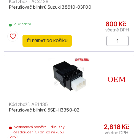
Kód zboží : AC4138
Přerušovač blinkrů Suzuki 38610-03F00
600 Kč
2 Skladem
včetně DPH
PŘIDAT DO KOŠÍKU
Kód zboží : AE1435
Přerušovač blinkrů 5SE-H3350-02
2,816 Kč
Neskladová položka - Přibližný
včetně DPH
čas doručení 37 dní od nákupu