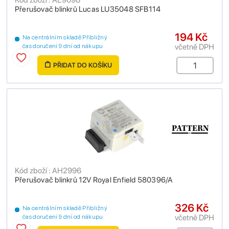
Přerušovač blinkrů Lucas LU35048 SFB114
194 Kč
Na centrálním skladě Přibližný
včetně DPH
čas doručení 9 dní od nákupu
PŘIDAT DO KOŠÍKU
Kód zboží : AH2996
Přerušovač blinkrů 12V Royal Enfield 580396/A
326 Kč
Na centrálním skladě Přibližný
včetně DPH
čas doručení 9 dní od nákupu