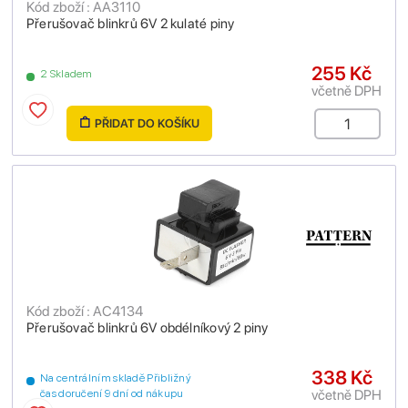
Kód zboží : AA3110
Přerušovač blinkrů 6V 2 kulaté piny
255 Kč
2 Skladem
včetně DPH
PŘIDAT DO KOŠÍKU
Kód zboží : AC4134
Přerušovač blinkrů 6V obdélníkový 2 piny
338 Kč
Na centrálním skladě Přibližný
včetně DPH
čas doručení 9 dní od nákupu