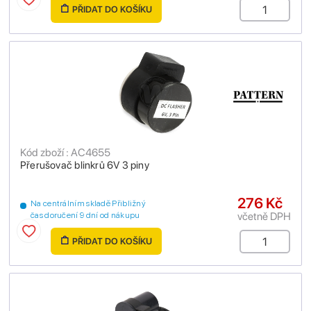
PŘIDAT DO KOŠÍKU
Kód zboží : AC4655
Přerušovač blinkrů 6V 3 piny
276 Kč
Na centrálním skladě Přibližný
včetně DPH
čas doručení 9 dní od nákupu
PŘIDAT DO KOŠÍKU