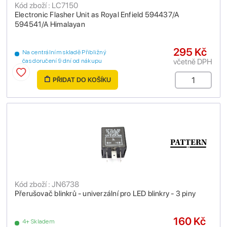
Kód zboží : LC7150
Electronic Flasher Unit as Royal Enfield 594437/A
594541/A Himalayan
295 Kč
Na centrálním skladě Přibližný
včetně DPH
čas doručení 9 dní od nákupu
PŘIDAT DO KOŠÍKU
Kód zboží : JN6738
Přerušovač blinkrů - univerzální pro LED blinkry - 3 piny
160 Kč
4+ Skladem