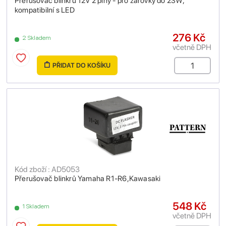
Přerušovač blinkrů 12V 2 piny - pro žárovky do 23W,
kompatibilní s LED
276 Kč
2 Skladem
včetně DPH
PŘIDAT DO KOŠÍKU
Kód zboží : AD5053
Přerušovač blinkrů Yamaha R1-R6,Kawasaki
548 Kč
1 Skladem
včetně DPH