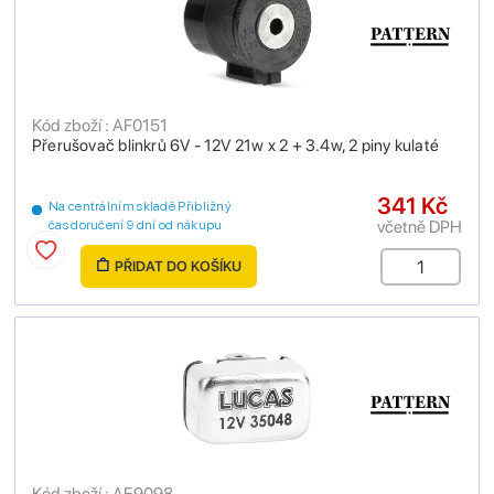
Kód zboží : AF0151
Přerušovač blinkrů 6V - 12V 21w x 2 + 3.4w, 2 piny kulaté
341 Kč
Na centrálním skladě Přibližný
včetně DPH
čas doručení 9 dní od nákupu
PŘIDAT DO KOŠÍKU
Kód zboží : AE9098