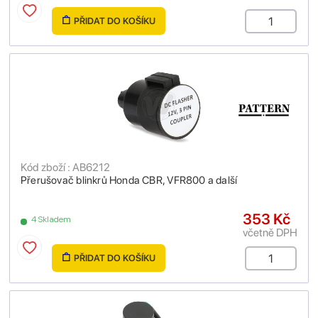
PŘIDAT DO KOŠÍKU
Kód zboží : AB6212
Přerušovač blinkrů Honda CBR, VFR800 a další
353 Kč
4 Skladem
včetně DPH
PŘIDAT DO KOŠÍKU