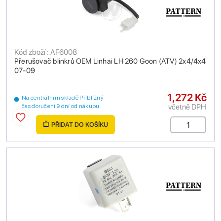
Kód zboží : AF6008
Přerušovač blinkrů OEM Linhai LH 260 Goon (ATV) 2x4/4x4
07-09
1,272 Kč
Na centrálním skladě Přibližný
včetně DPH
čas doručení 9 dní od nákupu
PŘIDAT DO KOŠÍKU