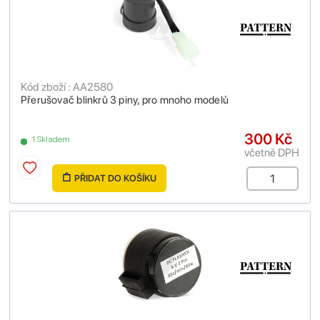
Kód zboží : AA2580
Přerušovač blinkrů 3 piny, pro mnoho modelů
300 Kč
1 Skladem
včetně DPH
PŘIDAT DO KOŠÍKU