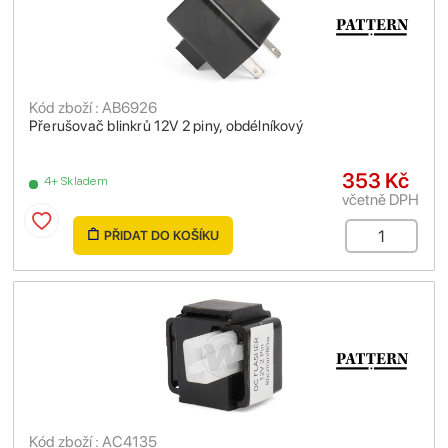
Kód zboží : AB6926
Přerušovač blinkrů 12V 2 piny, obdélníkový
353 Kč
4+ Skladem
včetně DPH
PŘIDAT DO KOŠÍKU
Kód zboží : AC4135