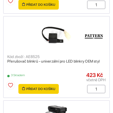
PŘIDAT DO KOŠÍKU
Kód zboží : AE8525
Přerušovač blinkrů - univerzální pro LED blinkry OEM styl
423 Kč
3 Skladem
včetně DPH
PŘIDAT DO KOŠÍKU