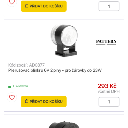
PŘIDAT DO KOŠÍKU
Kód zboží : AD0877
Přerušovač blinkrů 6V 2 piny - pro žárovky do 23W
293 Kč
1 Skladem
včetně DPH
PŘIDAT DO KOŠÍKU