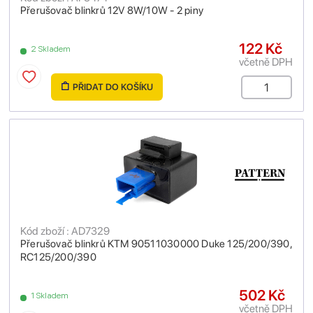
Přerušovač blinkrů 12V 8W/10W - 2 piny
122 Kč
2 Skladem
včetně DPH
PŘIDAT DO KOŠÍKU
Kód zboží : AD7329
Přerušovač blinkrů KTM 90511030000 Duke 125/200/390,
RC125/200/390
502 Kč
1 Skladem
včetně DPH