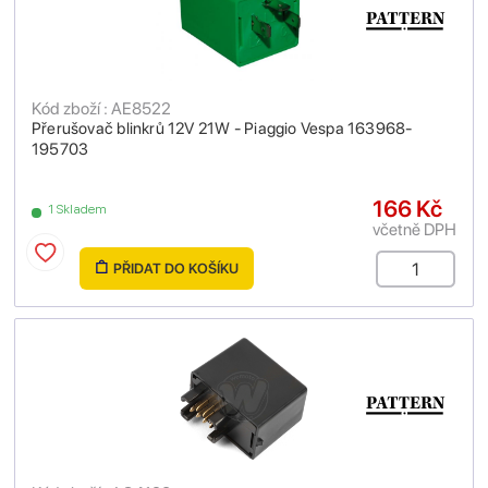
Kód zboží : AE8522
Přerušovač blinkrů 12V 21W - Piaggio Vespa 163968-
195703
166 Kč
1 Skladem
včetně DPH
PŘIDAT DO KOŠÍKU