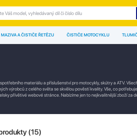
MAZIVA A ČISTIČE ŘETĚZU
ČISTIČE MOTOCYKLU
TLUMI
 spotřebního materiálu a příslušenství pro motocykly, skútry a ATV. Vše
ch výrobců z celého světa se skvělou pověstí kvality. Vše, co potřebuje
lsky přívětivé webové stránce. Nabízíme jen to nejkvalitnější zboží za 
produkty (
15
)