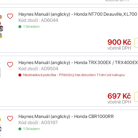
Haynes Manuál (anglicky) - Honda NT700 Deauville,XL700
Kód zboží : AD6044
1 Skladem
900 Kč
včetně DPH
Haynes Manuál (anglicky) - Honda TRX300EX / TRX400E
Kód zboží : AD9504
Neskladová položka - Přibližný čas doručení 11 dní od nákupu
697 Kč
včetně DPH
Haynes Manuál (anglicky) - Honda CBR1000RR
Kód zboží : AG5197
1 Skladem