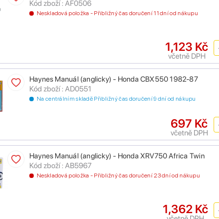
Kód zboží : AF0506
Neskladová položka - Přibližný čas doručení 11 dní od nákupu
1,123 Kč
včetně DPH
Haynes Manuál (anglicky) - Honda CBX550 1982-87
Kód zboží : AD0551
Na centrálním skladě Přibližný čas doručení 9 dní od nákupu
697 Kč
včetně DPH
Haynes Manuál (anglicky) - Honda XRV750 Africa Twin
Kód zboží : AB5967
Neskladová položka - Přibližný čas doručení 23 dní od nákupu
1,362 Kč
včetně DPH