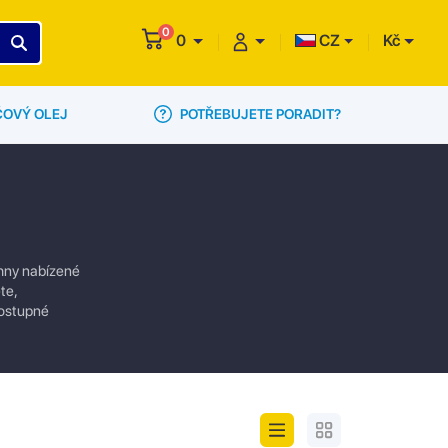
0
0
CZ
Kč
POTŘEBUJETE PORADIT?
ČOVÝ OLEJ
chny nabízené
te,
dostupné