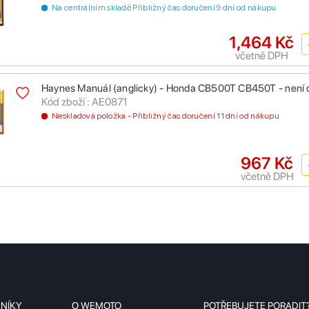
Na centrálním skladě Přibližný čas doručení 9 dní od nákupu
1,464 Kč
včetně DPH
Haynes Manuál (anglicky) - Honda CB500T CB450T - není
Kód zboží : AE0871
Neskladová položka - Přibližný čas doručení 11 dní od nákupu
967 Kč
včetně DPH
ZNÍKY
O WEMOTO
POTŘEBUJETE PORADIT