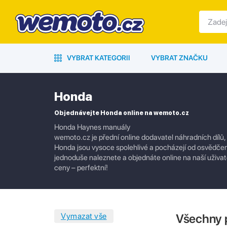
VYBRAT KATEGORII
VYBRAT ZNAČKU
Honda
Objednávejte Honda online na wemoto.cz
Honda Haynes manuály
wemoto.cz je přední online dodavatel náhradních dílů,
Honda jsou vysoce spolehlivé a pocházejí od osvědčený
jednoduše naleznete a objednáte online na naší uživate
ceny – perfektní!
Všechny 