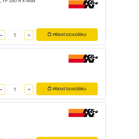
x, YP 250 R X-Max
PŘIDAT DO KOŠÍKU
PŘIDAT DO KOŠÍKU