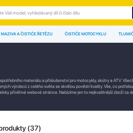
MAZIVA A ČISTIČE ŘETĚZU
ČISTIČE MOTOCYKLU
TLUMI
 spotřebního materiálu a příslušenství pro motocykly, skútry a ATV. Vše
ých výrobců z celého světa se skvělou pověstí kvality. Vše, co potřebu
lsky přívětivé webové stránce. Nabízíme jen to nejkvalitnější zboží za 
produkty (
37
)