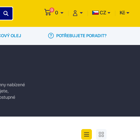
0
0
CZ
Kč
POTŘEBUJETE PORADIT?
ČOVÝ OLEJ
chny nabízené
jete,
dostupné