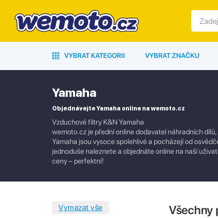
VYBRAT KATEGORII
VYBRAT ZNAČKU
Yamaha
Objednávejte Yamaha online na wemoto.cz
Vzduchové filtry K&N Yamaha
wemoto.cz je přední online dodavatel náhradních dílů,
Yamaha jsou vysoce spolehlivé a pocházejí od osvědčen
jednoduše naleznete a objednáte online na naší uživate
ceny – perfektní!
Všechny 