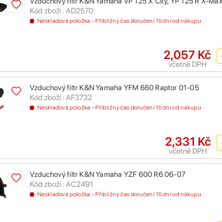
Vzduchový filtr K&N Yamaha VP 125 X City, YP 125 R X-Ma
Kód zboží : AD2570
Neskladová položka - Přibližný čas doručení 19 dní od nákupu
2,057 Kč
včetně DPH
Vzduchový filtr K&N Yamaha YFM 660 Raptor 01-05
Kód zboží : AF3732
Neskladová položka - Přibližný čas doručení 19 dní od nákupu
2,331 Kč
včetně DPH
Vzduchový filtr K&N Yamaha YZF 600 R6 06-07
Kód zboží : AC2491
Neskladová položka - Přibližný čas doručení 19 dní od nákupu