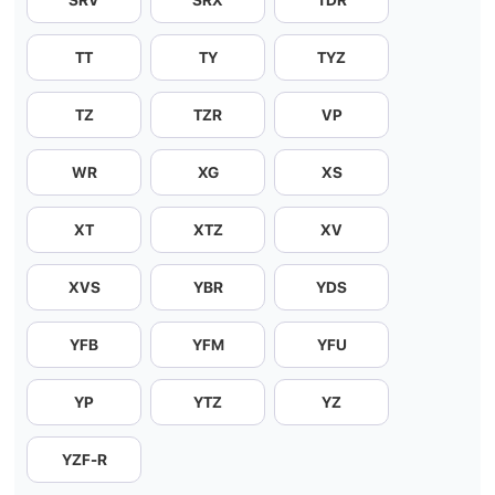
SRV
SRX
TDR
TT
TY
TYZ
TZ
TZR
VP
WR
XG
XS
XT
XTZ
XV
XVS
YBR
YDS
YFB
YFM
YFU
YP
YTZ
YZ
YZF-R