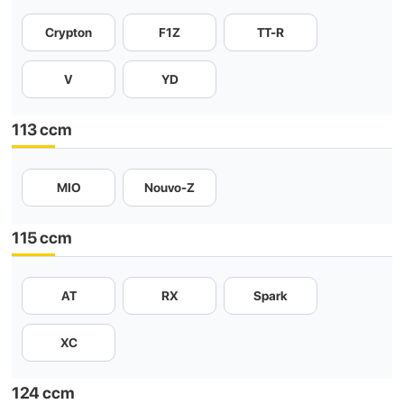
Crypton
F1Z
TT-R
V
YD
113 ccm
MIO
Nouvo-Z
115 ccm
AT
RX
Spark
XC
124 ccm