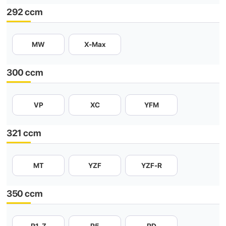
292 ccm
MW
X-Max
300 ccm
VP
XC
YFM
321 ccm
MT
YZF
YZF-R
350 ccm