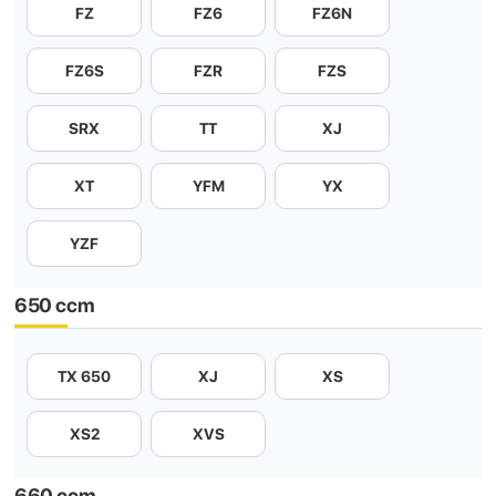
FZ
FZ6
FZ6N
FZ6S
FZR
FZS
SRX
TT
XJ
XT
YFM
YX
YZF
650 ccm
TX 650
XJ
XS
XS2
XVS
660 ccm