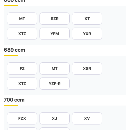
MT
SZR
XT
XTZ
YFM
YXR
689 ccm
FZ
MT
XSR
XTZ
YZF-R
700 ccm
FZX
XJ
XV