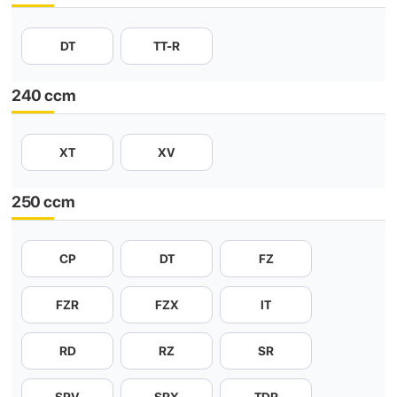
DT
TT-R
240 ccm
XT
XV
250 ccm
CP
DT
FZ
FZR
FZX
IT
RD
RZ
SR