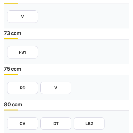
V
73 ccm
FS1
75 ccm
RD
V
80 ccm
CV
DT
LB2