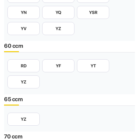
YN
YQ
YSR
YV
YZ
60 ccm
RD
YF
YT
YZ
65 ccm
YZ
70 ccm