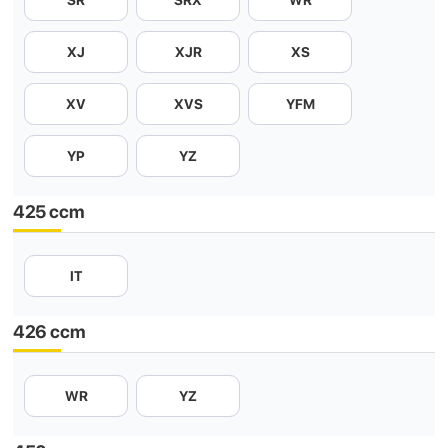
SR
SRX
WR
XJ
XJR
XS
XV
XVS
YFM
YP
YZ
425 ccm
IT
426 ccm
WR
YZ