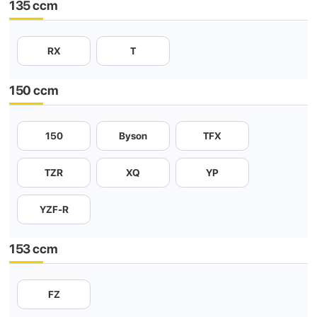
135 ccm
RX
T
150 ccm
150
Byson
TFX
TZR
XQ
YP
YZF-R
153 ccm
FZ