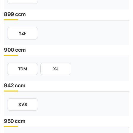
899 ccm
YZF
900 ccm
TDM
XJ
942 ccm
XVS
950 ccm