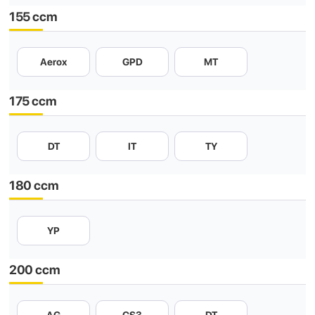
155 ccm
Aerox
GPD
MT
175 ccm
DT
IT
TY
180 ccm
YP
200 ccm