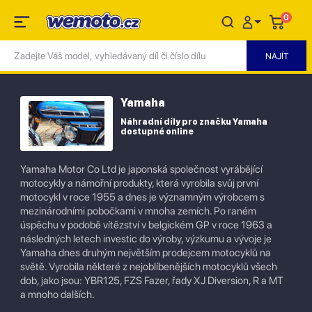
0
Yamaha
Náhradní díly pro značku Yamaha
dostupné online
Yamaha Motor Co Ltd je japonská společnost vyrábějící
motocykly a námořní produkty, která vyrobila svůj první
motocykl v roce 1955 a dnes je významným výrobcem s
mezinárodními pobočkami v mnoha zemích. Po raném
úspěchu v podobě vítězství v belgickém GP v roce 1963 a
následných letech investic do výroby, výzkumu a vývoje je
Yamaha dnes druhým největším prodejcem motocyklů na
světě. Vyrobila některé z nejoblíbenějších motocyklů všech
dob, jako jsou: YBR125, FZS Fazer, řady XJ Diversion, R a MT
a mnoho dalších.