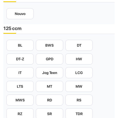
Nouvo
125 ccm
BL
BWS
DT
DT-Z
GPD
HW
IT
Jog Teen
LCG
LTS
MT
MW
MWS
RD
RS
RZ
SR
TDR