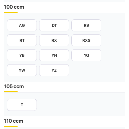
100 ccm
AG
DT
RS
RT
RX
RXS
YB
YN
YQ
YW
YZ
105 ccm
T
110 ccm