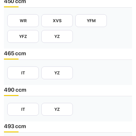
450 ccm
WR
XVS
YFM
YFZ
YZ
465 ccm
IT
YZ
490 ccm
IT
YZ
493 ccm