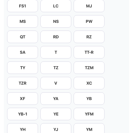
FS1
LC
MJ
MS
NS
PW
QT
RD
RZ
SA
T
TT-R
TY
TZ
TZM
TZR
V
XC
XF
YA
YB
YB-1
YE
YFM
YH
YJ
YM