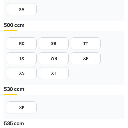
XV
500 ccm
RD
SR
TT
TX
WR
XP
XS
XT
530 ccm
XP
535 ccm