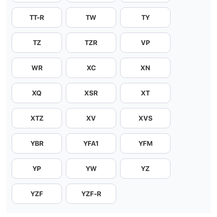
TT-R
TW
TY
TZ
TZR
VP
WR
XC
XN
XQ
XSR
XT
XTZ
XV
XVS
YBR
YFA1
YFM
YP
YW
YZ
YZF
YZF-R