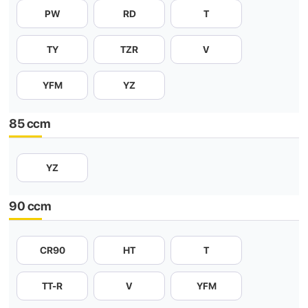
PW
RD
T
TY
TZR
V
YFM
YZ
85 ccm
YZ
90 ccm
CR90
HT
T
TT-R
V
YFM