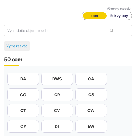
Všechny modely
ccm
Rok výroby
50 ccm
BA
BWS
CA
CG
CR
CS
CT
CV
CW
CY
DT
EW