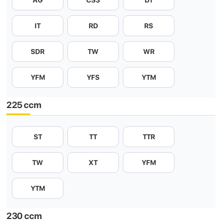
AG
CS3
DT
IT
RD
RS
SDR
TW
WR
YFM
YFS
YTM
225 ccm
ST
TT
TTR
TW
XT
YFM
YTM
230 ccm