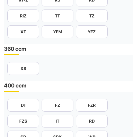
R1-Z
R5
RD
RIZ
TT
TZ
XT
YFM
YFZ
360 ccm
XS
400 ccm
DT
FZ
FZR
FZS
IT
RD