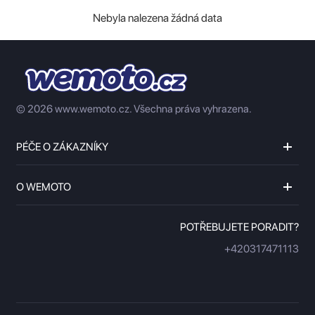
Nebyla nalezena žádná data
© 2026 www.wemoto.cz.
Všechna práva vyhrazena.
PÉČE O ZÁKAZNÍKY
O WEMOTO
POTŘEBUJETE PORADIT?
+420317471113