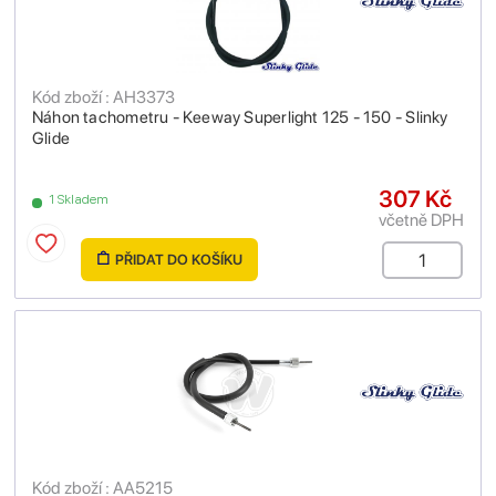
Kód zboží : AH3373
Náhon tachometru - Keeway Superlight 125 - 150 - Slinky
Glide
307 Kč
1 Skladem
včetně DPH
PŘIDAT DO KOŠÍKU
Kód zboží : AA5215