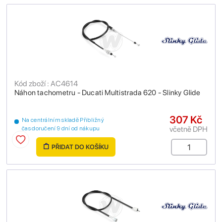
Kód zboží : AC4614
Náhon tachometru - Ducati Multistrada 620 - Slinky Glide
307 Kč
Na centrálním skladě Přibližný
včetně DPH
čas doručení 9 dní od nákupu
PŘIDAT DO KOŠÍKU