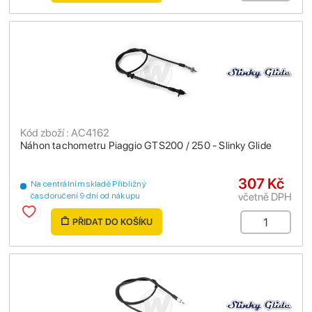
Kód zboží : AC4162
Náhon tachometru Piaggio GTS200 / 250 - Slinky Glide
307 Kč
Na centrálním skladě Přibližný
včetně DPH
čas doručení 9 dní od nákupu
PŘIDAT DO KOŠÍKU