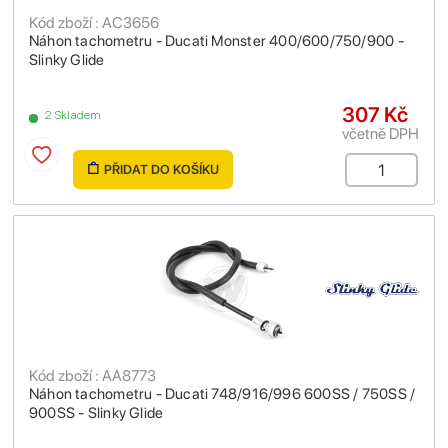
Kód zboží : AC3656
Náhon tachometru - Ducati Monster 400/600/750/900 -
Slinky Glide
307 Kč
2 Skladem
včetně DPH
PŘIDAT DO KOŠÍKU
Kód zboží : AA8773
Náhon tachometru - Ducati 748/916/996 600SS / 750SS /
900SS - Slinky Glide