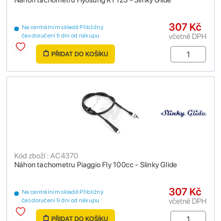
Náhon tachometru Hyosung RT125 - Slinky Glide
307 Kč
Na centrálním skladě Přibližný
včetně DPH
čas doručení 9 dní od nákupu
PŘIDAT DO KOŠÍKU
Kód zboží : AC4370
Náhon tachometru Piaggio Fly 100cc - Slinky Glide
307 Kč
Na centrálním skladě Přibližný
včetně DPH
čas doručení 9 dní od nákupu
PŘIDAT DO KOŠÍKU