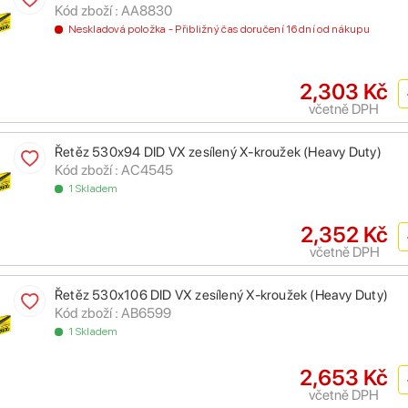
Kód zboží : AA8830
Neskladová položka - Přibližný čas doručení 16 dní od nákupu
2,303 Kč
včetně DPH
Řetěz 530x94 DID VX zesílený X-kroužek (Heavy Duty)
Kód zboží : AC4545
1 Skladem
2,352 Kč
včetně DPH
Řetěz 530x106 DID VX zesílený X-kroužek (Heavy Duty)
Kód zboží : AB6599
1 Skladem
2,653 Kč
včetně DPH