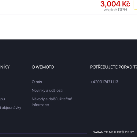
3,004 Kč
včetně DPH
ZNÍKY
O WEMOTO
POTŘEBUJETE PORADIT
O nás
+420317471113
Novinky a události
upu
Návody a další užitečné
informace
ší objednávky
GARANCE NEJLEPŠÍ CENY