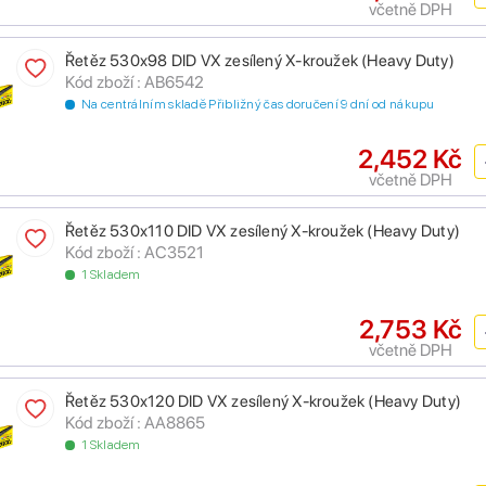
včetně DPH
Řetěz 530x98 DID VX zesílený X-kroužek (Heavy Duty)
Kód zboží : AB6542
Na centrálním skladě Přibližný čas doručení 9 dní od nákupu
2,452 Kč
včetně DPH
Řetěz 530x110 DID VX zesílený X-kroužek (Heavy Duty)
Kód zboží : AC3521
1 Skladem
2,753 Kč
včetně DPH
Řetěz 530x120 DID VX zesílený X-kroužek (Heavy Duty)
Kód zboží : AA8865
1 Skladem