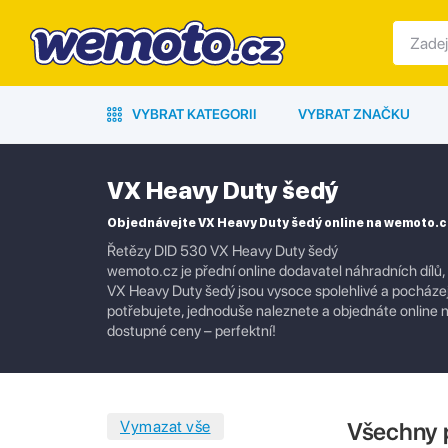
VYBRAT KATEGORII
VYBRAT ZNAČKU
VX Heavy Duty šedý
Objednávejte VX Heavy Duty šedý online na wemoto.c
Řetězy DID 530 VX Heavy Duty šedý
wemoto.cz je přední online dodavatel náhradních dílů,
VX Heavy Duty šedý jsou vysoce spolehlivé a pocházejí
potřebujete, jednoduše naleznete a objednáte online na
dostupné ceny – perfektní!
Všechny 