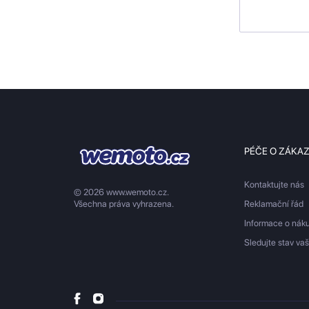
PÉČE O ZÁKA
Kontaktujte nás
© 2026 www.wemoto.cz.
Všechna práva vyhrazena.
Reklamační řád
Informace o nák
Sledujte stav va