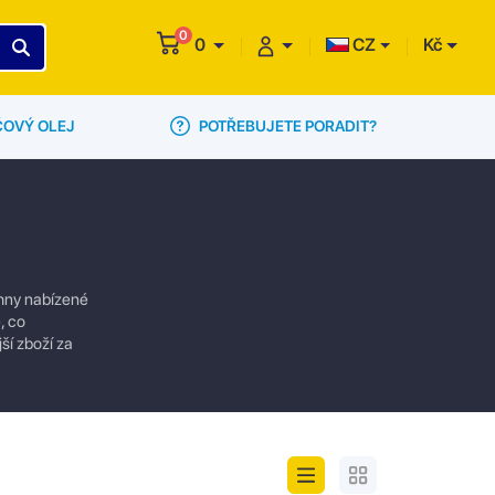
0
0
CZ
Kč
POTŘEBUJETE PORADIT?
ČOVÝ OLEJ
chny nabízené
, co
ší zboží za