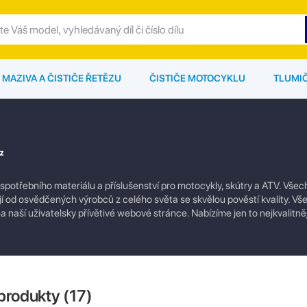
MAZIVA A ČISTIČE ŘETĚZU
ČISTIČE MOTOCYKLU
TLUMI
z
 spotřebního materiálu a příslušenství pro motocykly, skútry a ATV. Vše
 od osvědčených výrobců z celého světa se skvělou pověstí kvality. Vše
 naší uživatelsky přívětivé webové stránce. Nabízíme jen to nejkvalitněj
produkty (
17
)