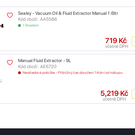
Sealey - Vacuum Oil & Fluid Extractor Manual 1.6ltr
Kód zboží : AA5586
1 Skladem
719 Kč
včetně DPH
Manual Fluid Extractor - 9L
Kód zboží : AE6720
Neskladová položka - Přibližný čas doručení 14 dní od nákupu
5,219 Kč
včetně DPH