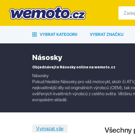
VYBRAT KATEGORII
VYBRAT ZNAČKU
Násosky
Objednávejte Násosky online na wemoto.cz
Násosky
Pokud hledáte Násosky pro váš motocykl, skútr či ATV,
nejkvalitnější díly od originálních výrobců (OEM), tak c
ověřených kvalitních výrobců z celého světa. Většin
evropském skladě.
Všechny 