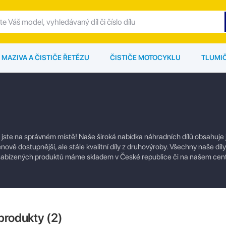
MAZIVA A ČISTIČE ŘETĚZU
ČISTIČE MOTOCYKLU
TLUMI
 jste na správném místě! Naše široká nabídka náhradních dílů obsahuje 
enově dostupnější, ale stále kvalitní díly z druhovýroby. Všechny naše dí
u nabízených produktů máme skladem v České republice či na našem cen
produkty (
2
)