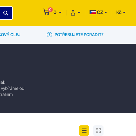
0
0
CZ
Kč
POTŘEBUJETE PORADIT?
ČOVÝ OLEJ
jak
ly vybíráme od
trálním