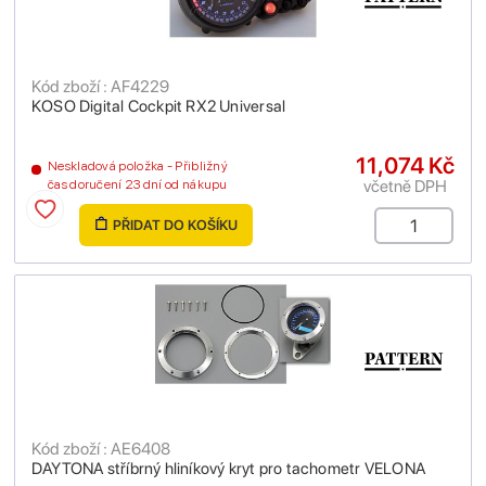
Kód zboží : AF4229
KOSO Digital Cockpit RX2 Universal
11,074 Kč
Neskladová položka - Přibližný
včetně DPH
čas doručení 23 dní od nákupu
PŘIDAT DO KOŠÍKU
Kód zboží : AE6408
DAYTONA stříbrný hliníkový kryt pro tachometr VELONA