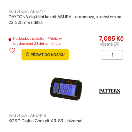
Kód zboží : AE5217
DAYTONA digitální kokpit ASURA - chromový, s úchytem na
22 a 25mm řídítka
7,085 Kč
Neskladová položka - Přibližný
včetně DPH
čas doručení 23 dní od nákupu
PŘIDAT DO KOŠÍKU
Kód zboží : AE5848
KOSO Digital Cockpit XR-SR Universal