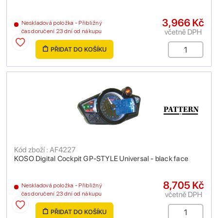
3,966 Kč
Neskladová položka - Přibližný
včetně DPH
čas doručení 23 dní od nákupu
PŘIDAT DO KOŠÍKU
Kód zboží : AF4227
KOSO Digital Cockpit GP-STYLE Universal - black face
8,705 Kč
Neskladová položka - Přibližný
včetně DPH
čas doručení 23 dní od nákupu
PŘIDAT DO KOŠÍKU