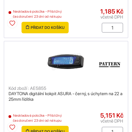
1,185 Kč
Neskladová položka - Přibližný
včetně DPH
čas doručení 23 dní od nákupu
PŘIDAT DO KOŠÍKU
Kód zboží : AE5855
DAYTONA digitální kokpit ASURA - černý, s úchytem na 22 a
25mm řídítka
5,151 Kč
Neskladová položka - Přibližný
včetně DPH
čas doručení 23 dní od nákupu
PŘIDAT DO KOŠÍKU