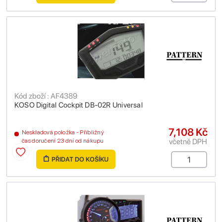
Kód zboží : AF4389
KOSO Digital Cockpit DB-02R Universal
7,108 Kč
Neskladová položka - Přibližný
včetně DPH
čas doručení 23 dní od nákupu
PŘIDAT DO KOŠÍKU