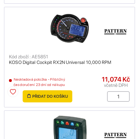
Kód zboží : AE5851
KOSO Digital Cockpit RX2N Universal 10,000 RPM
11,074 Kč
Neskladová položka - Přibližný
včetně DPH
čas doručení 23 dní od nákupu
PŘIDAT DO KOŠÍKU