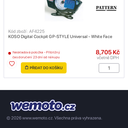
Kód zboží : AF4225
KOSO Digital Cockpit GP-STYLE Universal - White Face
8,705 Kč
Neskladová položka - Přibližný
včetně DPH
čas doručení 23 dní od nákupu
PŘIDAT DO KOŠÍKU
© 2026 www.wemoto.cz.
Všechna práva vyhrazena.