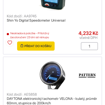
Kód zboží : AA9745
Shin Yo Digital Speedometer Universal
4,232 Kč
Neskladová položka - Přibližný
včetně DPH
čas doručení 23 dní od nákupu
PŘIDAT DO KOŠÍKU
Kód zboží : AE5858
DAYTONA elektronický tachometr VELONA - kulatý, průměr
60mm, stupnice do 200km/h