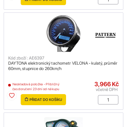
Kód zboží : AE6397
DAYTONA elektronický tachometr VELONA - kulatý, průměr
60mm, stupnice do 260km/h
3,966 Kč
Neskladová položka - Přibližný
včetně DPH
čas doručení 23 dní od nákupu
PŘIDAT DO KOŠÍKU