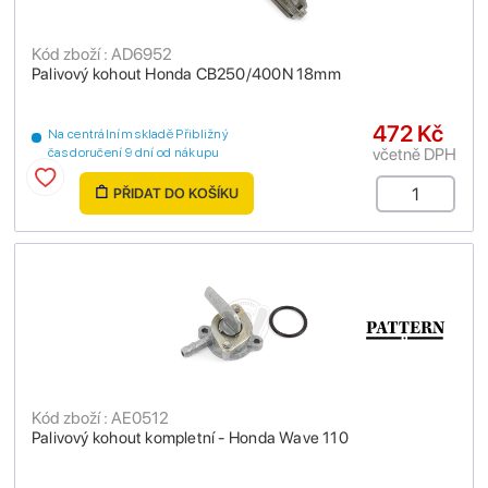
Kód zboží : AD6952
Palivový kohout Honda CB250/400N 18mm
472 Kč
Na centrálním skladě Přibližný
včetně DPH
čas doručení 9 dní od nákupu
PŘIDAT DO KOŠÍKU
Kód zboží : AE0512
Palivový kohout kompletní - Honda Wave 110