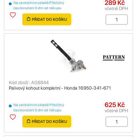
289 Kč
Na centrálním skladě Přibližný
včetně DPH
čas doručení 9 dní od nákupu
PŘIDAT DO KOŠÍKU
Kód zboží : AG8844
Palivový kohout kompletní - Honda 16950-341-671
625 Kč
Na centrálním skladě Přibližný
včetně DPH
čas doručení 9 dní od nákupu
PŘIDAT DO KOŠÍKU