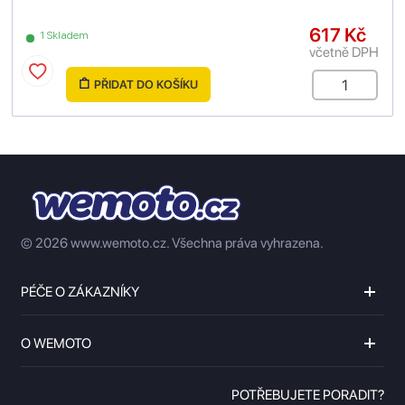
617 Kč
1 Skladem
včetně DPH
PŘIDAT DO KOŠÍKU
© 2026 www.wemoto.cz.
Všechna práva vyhrazena.
PÉČE O ZÁKAZNÍKY
O WEMOTO
POTŘEBUJETE PORADIT?