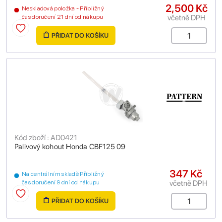
2,500 Kč
Neskladová položka - Přibližný
včetně DPH
čas doručení 21 dní od nákupu
PŘIDAT DO KOŠÍKU
Kód zboží : AD0421
Palivový kohout Honda CBF125 09
347 Kč
Na centrálním skladě Přibližný
včetně DPH
čas doručení 9 dní od nákupu
PŘIDAT DO KOŠÍKU