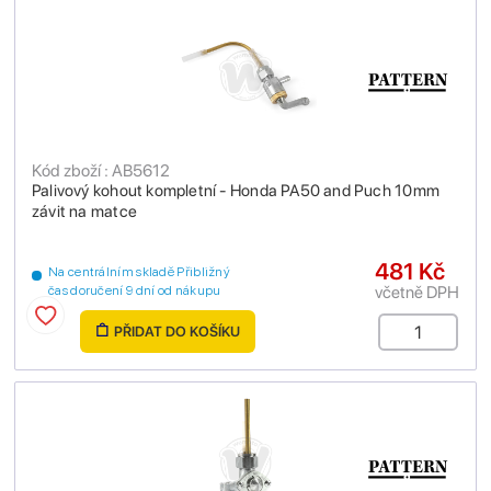
Kód zboží : AB5612
Palivový kohout kompletní - Honda PA50 and Puch 10mm
závit na matce
481 Kč
Na centrálním skladě Přibližný
včetně DPH
čas doručení 9 dní od nákupu
PŘIDAT DO KOŠÍKU