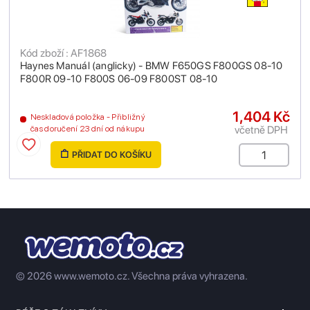
Kód zboží : AF1868
Haynes Manuál (anglicky) - BMW F650GS F800GS 08-10
F800R 09-10 F800S 06-09 F800ST 08-10
1,404 Kč
Neskladová položka - Přibližný
včetně DPH
čas doručení 23 dní od nákupu
PŘIDAT DO KOŠÍKU
© 2026 www.wemoto.cz.
Všechna práva vyhrazena.