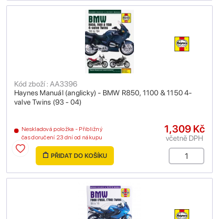
Kód zboží : AA3396
Haynes Manuál (anglicky) - BMW R850, 1100 & 1150 4-
valve Twins (93 - 04)
1,309 Kč
Neskladová položka - Přibližný
včetně DPH
čas doručení 23 dní od nákupu
PŘIDAT DO KOŠÍKU