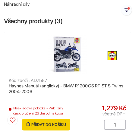
Náhradní díly
Všechny produkty (
3
)
Kód zboží : AD7587
Haynes Manuál (anglicky) - BMW R1200GS RT ST S Twins
2004-2006
1,279 Kč
Neskladová položka - Přibližný
včetně DPH
čas doručení 23 dní od nákupu
PŘIDAT DO KOŠÍKU