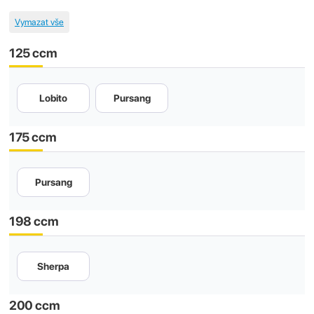
125 ccm
Lobito
Pursang
175 ccm
Pursang
198 ccm
Sherpa
200 ccm