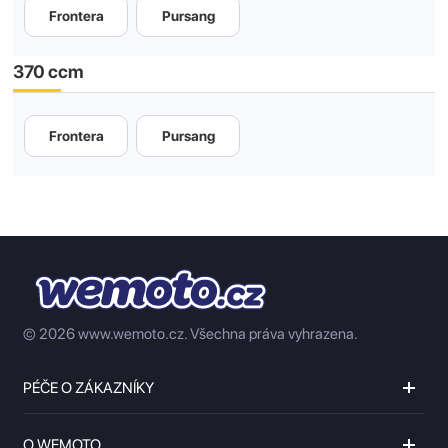
Frontera
Pursang
370 ccm
Frontera
Pursang
© 2026 www.wemoto.cz.
Všechna práva vyhrazena.
PÉČE O ZÁKAZNÍKY
O WEMOTO