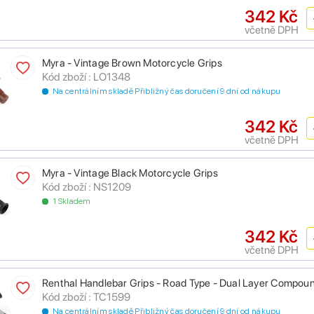
342 Kč
včetně DPH
Myra - Vintage Brown Motorcycle Grips
Kód zboží : LO1348
Na centrálním skladě Přibližný čas doručení 9 dní od nákupu
342 Kč
včetně DPH
Myra - Vintage Black Motorcycle Grips
Kód zboží : NS1209
1 Skladem
342 Kč
včetně DPH
Renthal Handlebar Grips - Road Type - Dual Layer Compoun
Kód zboží : TC1599
Na centrálním skladě Přibližný čas doručení 9 dní od nákupu