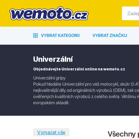
VYBRAT KATEGORII
VYBRAT ZNAČKU
Univerzální
Objednávejte Univerzální online na wemoto.cz
Univerzální gripy
Pokud hledáte Univerzální pro váš motocykl, skútr či 
nejkvalitnější díly od originálních výrobců (OEM), tak c
ověřených kvalitních výrobců z celého světa. Většin
evropském skladě.
Všechny 