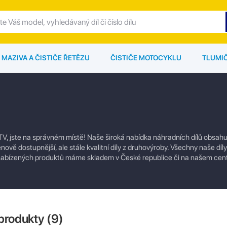
MAZIVA A ČISTIČE ŘETĚZU
ČISTIČE MOTOCYKLU
TLUMI
ATV, jste na správném místě! Naše široká nabídka náhradních dílů obsahu
enově dostupnější, ale stále kvalitní díly z druhovýroby. Všechny naše dí
u nabízených produktů máme skladem v České republice či na našem cen
produkty (
9
)