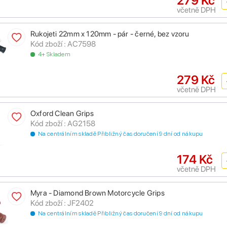
279 Kč
včetně DPH
Rukojeti 22mm x 120mm - pár - černé, bez vzoru
Kód zboží : AC7598
4+ Skladem
279 Kč
včetně DPH
Oxford Clean Grips
Kód zboží : AG2158
Na centrálním skladě Přibližný čas doručení 9 dní od nákupu
174 Kč
včetně DPH
Myra - Diamond Brown Motorcycle Grips
Kód zboží : JF2402
Na centrálním skladě Přibližný čas doručení 9 dní od nákupu