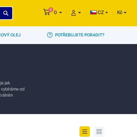
0
0
CZ
Kč
POTŘEBUJETE PORADIT?
ČOVÝ OLEJ
je jak
ly vybíráme od
trálním