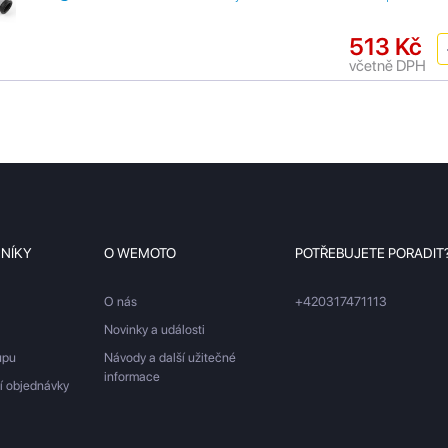
513 Kč
včetně DPH
ZNÍKY
O WEMOTO
POTŘEBUJETE PORADIT
O nás
+420317471113
Novinky a události
upu
Návody a další užitečné
informace
ší objednávky