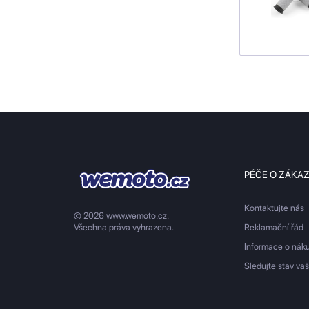
PÉČE O ZÁKA
Kontaktujte nás
© 2026 www.wemoto.cz.
Všechna práva vyhrazena.
Reklamační řád
Informace o nák
Sledujte stav va