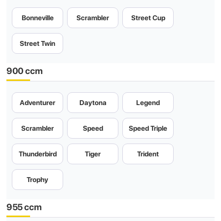
Bonneville
Scrambler
Street Cup
Street Twin
900 ccm
Adventurer
Daytona
Legend
Scrambler
Speed
Speed Triple
Thunderbird
Tiger
Trident
Trophy
955 ccm