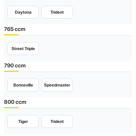
Daytona
Trident
765 ccm
Street Triple
790 ccm
Bonneville
Speedmaster
800 ccm
Tiger
Trident