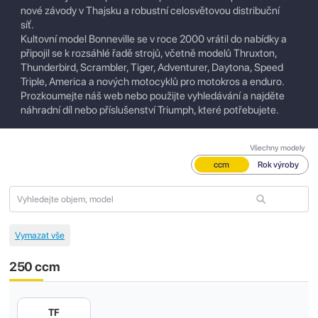
nové závody v Thajsku a robustní celosvětovou distribuční
síť.
Kultovní model Bonneville se v roce 2000 vrátil do nabídky a
připojil se k rozsáhlé řadě strojů, včetně modelů Thruxton,
Thunderbird, Scrambler, Tiger, Adventurer, Daytona, Speed
Triple, America a nových motocyklů pro motokros a enduro.
Prozkoumejte náš web nebo použijte vyhledávání a najděte
náhradní díl nebo příslušenství Triumph, které potřebujete.
Všechny modely
ccm
Rok výroby
250 ccm
TF