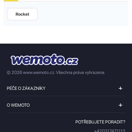
Rocket
© 2026 www.wemoto.cz.
Všechna práva vyhrazena.
PÉČE O ZÁKAZNÍKY
O WEMOTO
POTŘEBUJETE PORADIT?
+420317471113