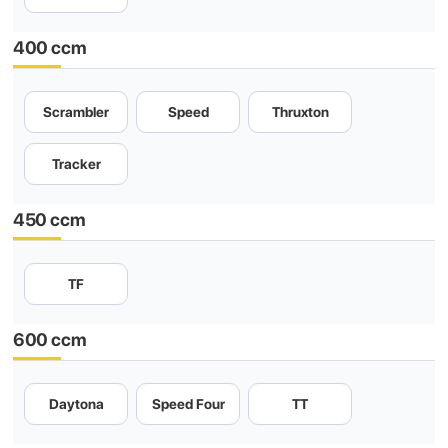
400 ccm
Scrambler
Speed
Thruxton
Tracker
450 ccm
TF
600 ccm
Daytona
Speed Four
TT