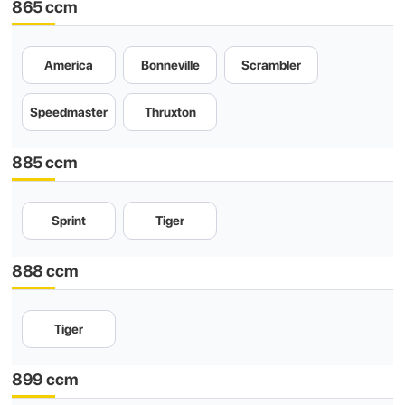
865 ccm
America
Bonneville
Scrambler
Speedmaster
Thruxton
885 ccm
Sprint
Tiger
888 ccm
Tiger
899 ccm