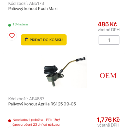
Kód zboží : AB5173
Palivový kohout Puch Maxi
485 Kč
1 Skladem
včetně DPH
PŘIDAT DO KOŠÍKU
Kód zboží : AF4687
Palivový kohout Aprilia RS125 99-05
1,776 Kč
Neskladová položka - Přibližný
včetně DPH
čas doručení 23 dní od nákupu