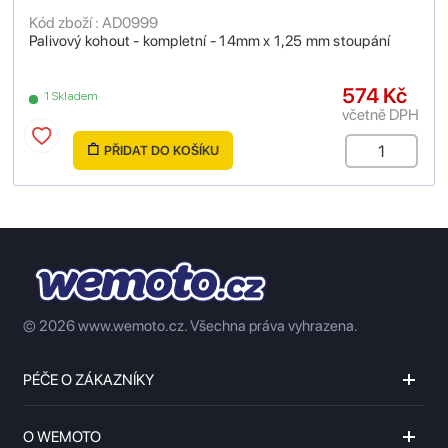
Kód zboží : AD0999
Palivový kohout - kompletní - 14mm x 1,25 mm stoupání
574 Kč
1 Skladem
včetně DPH
PŘIDAT DO KOŠÍKU
© 2026 www.wemoto.cz.
Všechna práva vyhrazena.
PÉČE O ZÁKAZNÍKY
O WEMOTO