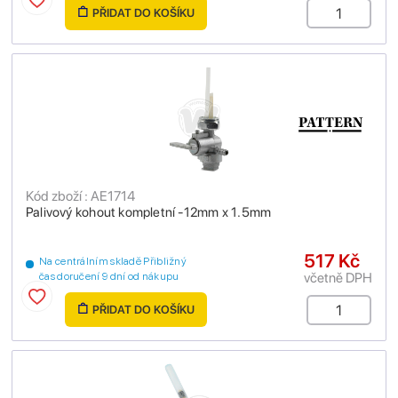
PŘIDAT DO KOŠÍKU
Kód zboží : AE1714
Palivový kohout kompletní -12mm x 1.5mm
517 Kč
Na centrálním skladě Přibližný
včetně DPH
čas doručení 9 dní od nákupu
PŘIDAT DO KOŠÍKU