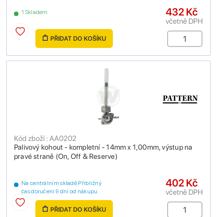
432 Kč
1 Skladem
včetně DPH
PŘIDAT DO KOŠÍKU
Kód zboží : AA0202
Palivový kohout - kompletní - 14mm x 1,00mm, výstup na
pravé straně (On, Off & Reserve)
402 Kč
Na centrálním skladě Přibližný
včetně DPH
čas doručení 9 dní od nákupu
PŘIDAT DO KOŠÍKU