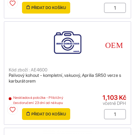
PŘIDAT DO KOŠÍKU
Kód zboží : AE4600
Palivový kohout - kompletní, vakuový, Aprilia SR50 verze s
karburátorem
1,103 Kč
Neskladová položka - Přibližný
včetně DPH
čas doručení 23 dní od nákupu
PŘIDAT DO KOŠÍKU