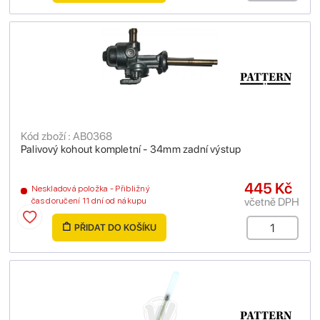
Kód zboží : AB0368
Palivový kohout kompletní - 34mm zadní výstup
445 Kč
Neskladová položka - Přibližný
včetně DPH
čas doručení 11 dní od nákupu
PŘIDAT DO KOŠÍKU