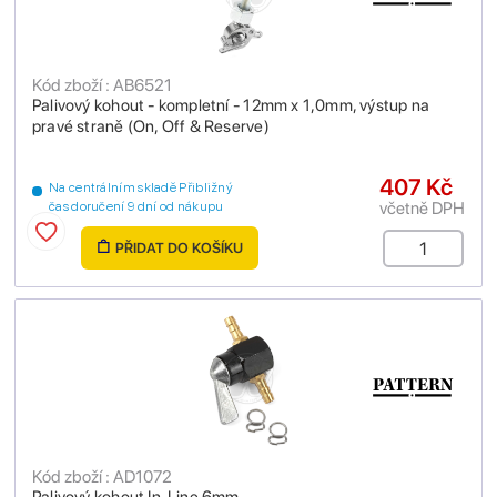
Kód zboží : AB6521
Palivový kohout - kompletní - 12mm x 1,0mm, výstup na
pravé straně (On, Off & Reserve)
407 Kč
Na centrálním skladě Přibližný
včetně DPH
čas doručení 9 dní od nákupu
PŘIDAT DO KOŠÍKU
Kód zboží : AD1072