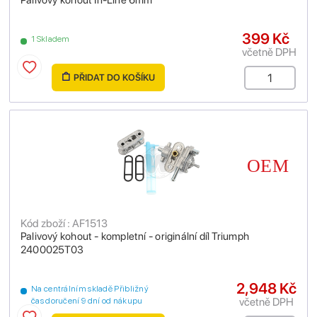
Palivový kohout In-Line 6mm
399 Kč
1 Skladem
včetně DPH
PŘIDAT DO KOŠÍKU
Kód zboží : AF1513
Palivový kohout - kompletní - originální díl Triumph
2400025T03
2,948 Kč
Na centrálním skladě Přibližný
včetně DPH
čas doručení 9 dní od nákupu