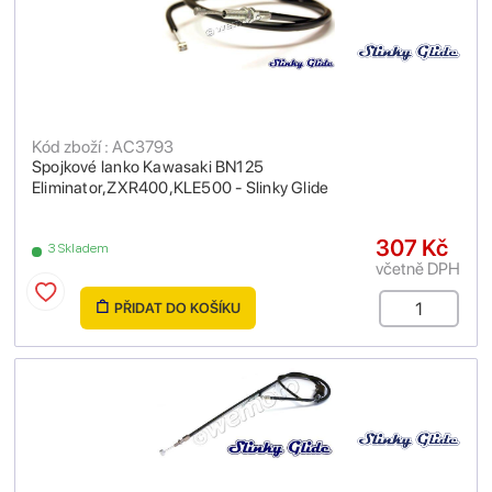
Kód zboží : AC3793
Spojkové lanko Kawasaki BN125
Eliminator,ZXR400,KLE500 - Slinky Glide
307 Kč
3 Skladem
včetně DPH
PŘIDAT DO KOŠÍKU