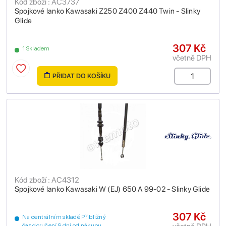
Kód zboží : AC3737
Spojkové lanko Kawasaki Z250 Z400 Z440 Twin - Slinky
Glide
307 Kč
1 Skladem
včetně DPH
PŘIDAT DO KOŠÍKU
Kód zboží : AC4312
Spojkové lanko Kawasaki W (EJ) 650 A 99-02 - Slinky Glide
307 Kč
Na centrálním skladě Přibližný
čas doručení 9 dní od nákupu