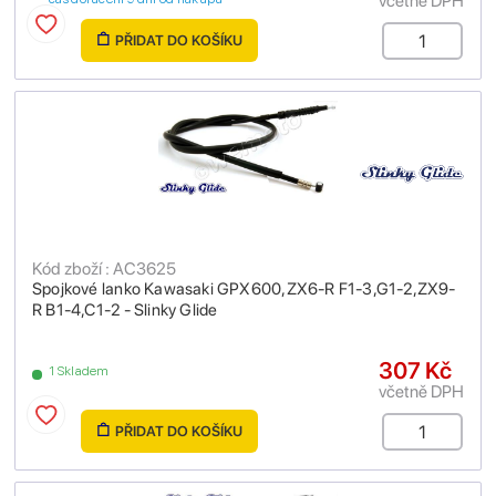
včetně DPH
PŘIDAT DO KOŠÍKU
Kód zboží : AC3625
Spojkové lanko Kawasaki GPX600,ZX6-R F1-3,G1-2,ZX9-
R B1-4,C1-2 - Slinky Glide
307 Kč
1 Skladem
včetně DPH
PŘIDAT DO KOŠÍKU