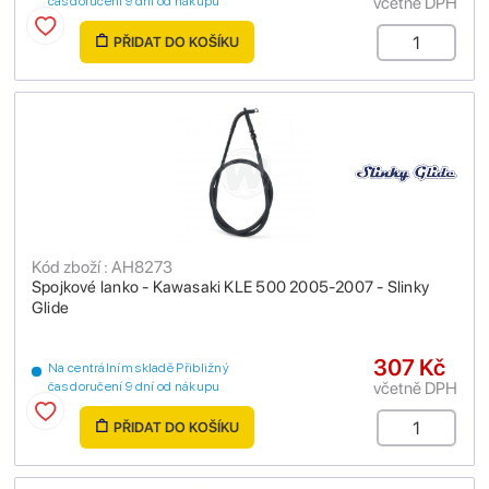
včetně DPH
čas doručení 9 dní od nákupu
PŘIDAT DO KOŠÍKU
Kód zboží : AH8273
Spojkové lanko - Kawasaki KLE 500 2005-2007 - Slinky
Glide
307 Kč
Na centrálním skladě Přibližný
včetně DPH
čas doručení 9 dní od nákupu
PŘIDAT DO KOŠÍKU