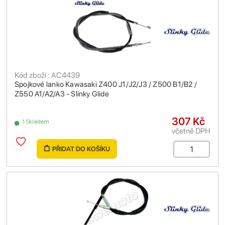
Kód zboží : AC4439
Spojkové lanko Kawasaki Z400 J1/J2/J3 / Z500 B1/B2 /
Z550 A1/A2/A3 - Slinky Glide
307 Kč
1 Skladem
včetně DPH
PŘIDAT DO KOŠÍKU