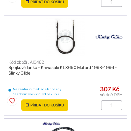
PŘIDAT DO KOŠÍKU
Kód zboží : AI0482
Spojkové lanko - Kawasaki KLX650 Motard 1993-1996 -
Slinky Glide
307 Kč
Na centrálním skladě Přibližný
včetně DPH
čas doručení 9 dní od nákupu
PŘIDAT DO KOŠÍKU