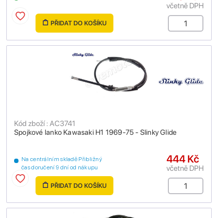
včetně DPH
PŘIDAT DO KOŠÍKU
Kód zboží : AC3741
Spojkové lanko Kawasaki H1 1969-75 - Slinky Glide
444 Kč
Na centrálním skladě Přibližný
včetně DPH
čas doručení 9 dní od nákupu
PŘIDAT DO KOŠÍKU