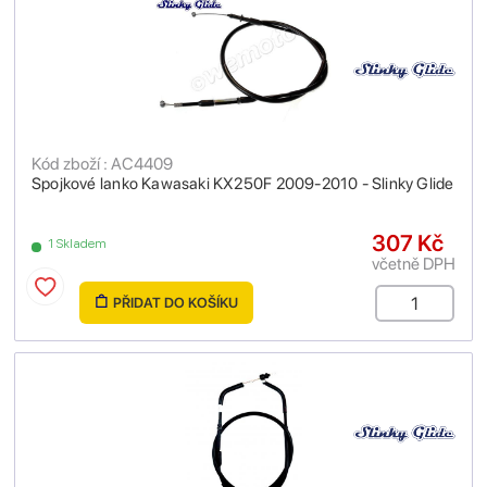
Kód zboží : AC4409
Spojkové lanko Kawasaki KX250F 2009-2010 - Slinky Glide
307 Kč
1 Skladem
včetně DPH
PŘIDAT DO KOŠÍKU