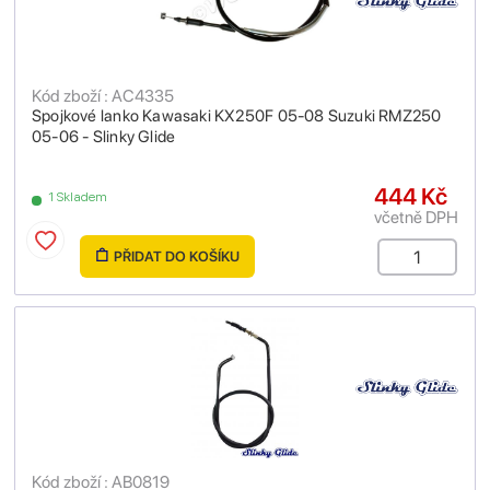
Kód zboží : AC4335
Spojkové lanko Kawasaki KX250F 05-08 Suzuki RMZ250
05-06 - Slinky Glide
444 Kč
1 Skladem
včetně DPH
PŘIDAT DO KOŠÍKU
Kód zboží : AB0819