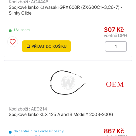
Kód zboží : AC4446
Spojkové lanko Kawasaki GPX600R (ZX600C1-3,C6-7) -
Slinky Glide
307 Kč
1 Skladem
včetně DPH
PŘIDAT DO KOŠÍKU
Kód zboží : AE9214
Spojkové lanko KLX 125 A and B ModelY 2003-2006
867 Kč
Na centrálním skladě Přibližný