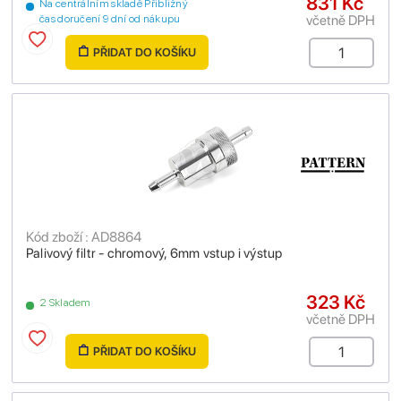
831 Kč
Na centrálním skladě Přibližný
včetně DPH
čas doručení 9 dní od nákupu
PŘIDAT DO KOŠÍKU
Kód zboží : AD8864
Palivový filtr - chromový, 6mm vstup i výstup
323 Kč
2 Skladem
včetně DPH
PŘIDAT DO KOŠÍKU