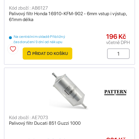
Kód zboží : AB6127
Palivový filtr Honda 16910-KFM-902 - 6mm vstup i výstup,
61mm délka
196 Kč
Na centrálním skladě Přibližný
včetně DPH
čas doručení 9 dní od nákupu
PŘIDAT DO KOŠÍKU
Kód zboží : AE7073
Palivový filtr Ducati 851 Guzzi 1000