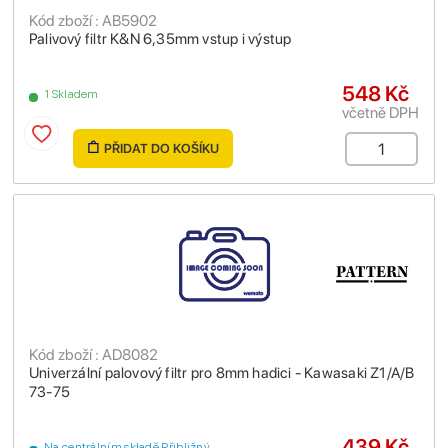
Kód zboží : AB5902
Palivový filtr K&N 6,35mm vstup i výstup
548 Kč
1 Skladem
včetně DPH
PŘIDAT DO KOŠÍKU
Kód zboží : AD8082
Univerzální palovový filtr pro 8mm hadici - Kawasaki Z1/A/B
73-75
439 Kč
Na centrálním skladě Přibližný