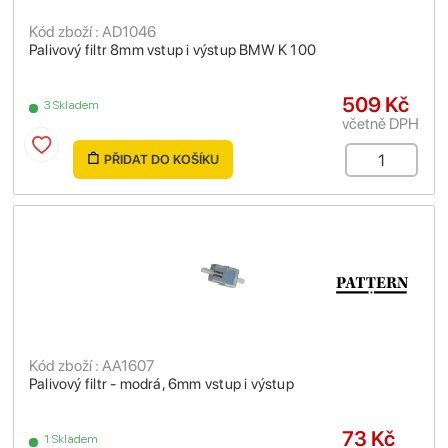
Kód zboží : AD1046
Palivový filtr 8mm vstup i výstup BMW K 100
509 Kč
3 Skladem
včetně DPH
PŘIDAT DO KOŠÍKU
Kód zboží : AA1607
Palivový filtr - modrá, 6mm vstup i výstup
73 Kč
1 Skladem