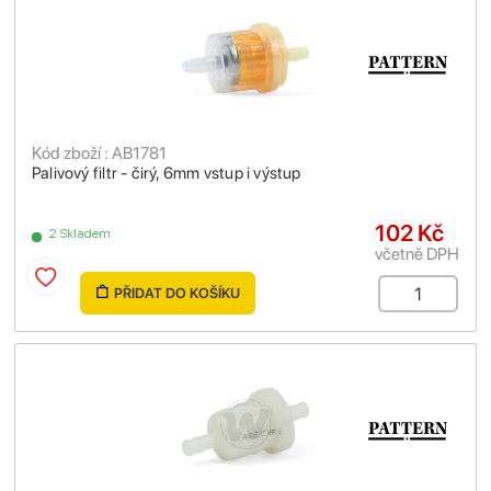
Kód zboží : AB1781
Palivový filtr - čirý, 6mm vstup i výstup
102 Kč
2 Skladem
včetně DPH
PŘIDAT DO KOŠÍKU