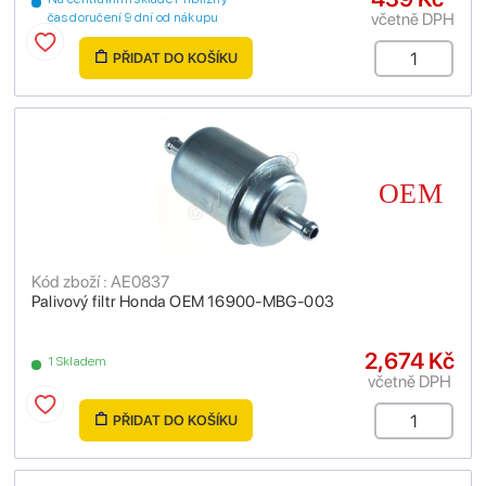
včetně DPH
čas doručení 9 dní od nákupu
PŘIDAT DO KOŠÍKU
Kód zboží : AE0837
Palivový filtr Honda OEM 16900-MBG-003
2,674 Kč
1 Skladem
včetně DPH
PŘIDAT DO KOŠÍKU