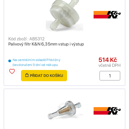
Kód zboží : AB5312
Palivový filtr K&N 6,35mm vstup i výstup
514 Kč
Na centrálním skladě Přibližný
včetně DPH
čas doručení 9 dní od nákupu
PŘIDAT DO KOŠÍKU