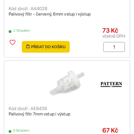
Kód zboží : AA4028
Palivový filtr - červený, 6mm vstup i výstup
73 Kč
2 Skladem
včetně DPH
PŘIDAT DO KOŠÍKU
Kód zboží : AE6439
Palivový filtr 7mm vstup i výstup
67 Kč
3 Skladem