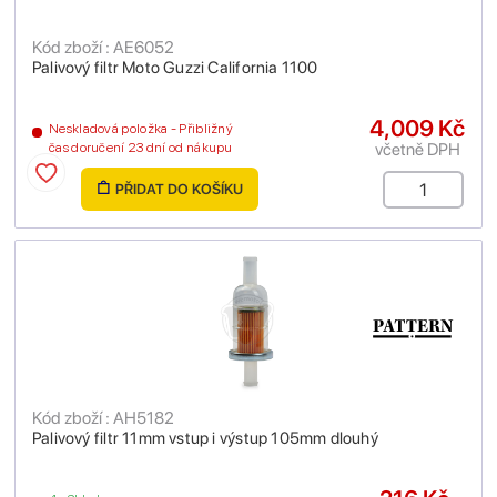
Kód zboží : AE6052
Palivový filtr Moto Guzzi California 1100
4,009 Kč
Neskladová položka - Přibližný
včetně DPH
čas doručení 23 dní od nákupu
PŘIDAT DO KOŠÍKU
Kód zboží : AH5182
Palivový filtr 11mm vstup i výstup 105mm dlouhý