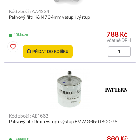
Kód zboží : AA4234
Palivový filtr K&N 7,94mm vstup i výstup
788 Kč
1 Skladem
včetně DPH
PŘIDAT DO KOŠÍKU
Kód zboží : AE1662
Palivový filtr 9mm vstup i výstup BMW G650 f800 GS
860 Kč
1 Skladem