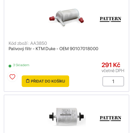
Kód zboží : AA3850
Palivový filtr - KTM Duke - OEM 90107018000
291 Kč
3 Skladem
včetně DPH
PŘIDAT DO KOŠÍKU