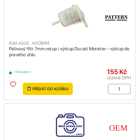
Kód zboží : AA0844
Palivový filtr 7mm vstup i výstup Ducati Monster - výstup do
pravého úhlu
155 Kč
1 Skladem
včetně DPH
PŘIDAT DO KOŠÍKU