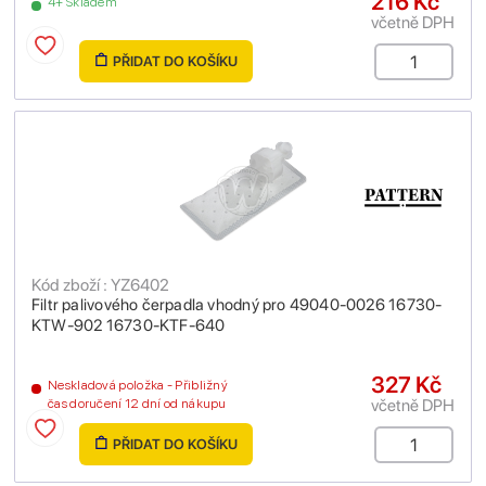
216 Kč
4+ Skladem
včetně DPH
PŘIDAT DO KOŠÍKU
Kód zboží : YZ6402
Filtr palivového čerpadla vhodný pro 49040-0026 16730-
KTW-902 16730-KTF-640
327 Kč
Neskladová položka - Přibližný
včetně DPH
čas doručení 12 dní od nákupu
PŘIDAT DO KOŠÍKU