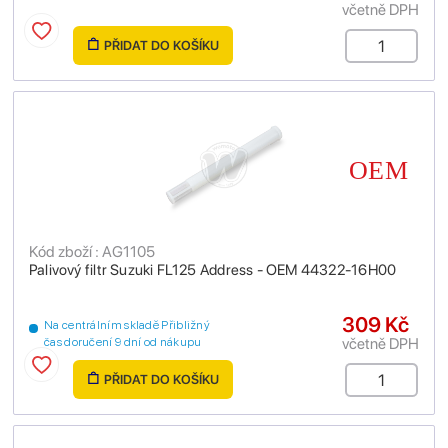
včetně DPH
PŘIDAT DO KOŠÍKU
Kód zboží : AG1105
Palivový filtr Suzuki FL125 Address - OEM 44322-16H00
309 Kč
Na centrálním skladě Přibližný
včetně DPH
čas doručení 9 dní od nákupu
PŘIDAT DO KOŠÍKU