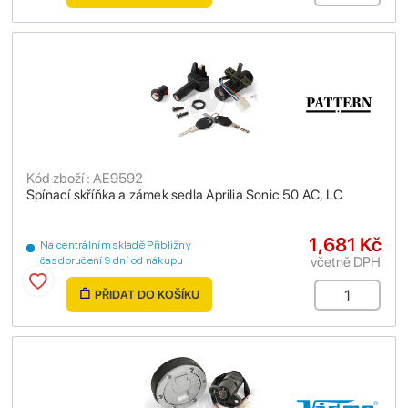
Kód zboží : AE9592
Spínací skříňka a zámek sedla Aprilia Sonic 50 AC, LC
1,681 Kč
Na centrálním skladě Přibližný
včetně DPH
čas doručení 9 dní od nákupu
PŘIDAT DO KOŠÍKU