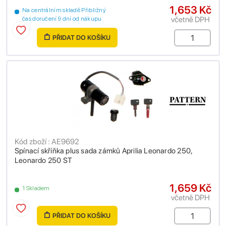
1,653 Kč
Na centrálním skladě Přibližný
včetně DPH
čas doručení 9 dní od nákupu
PŘIDAT DO KOŠÍKU
Kód zboží : AE9692
Spínací skříňka plus sada zámků Aprilia Leonardo 250,
Leonardo 250 ST
1,659 Kč
1 Skladem
včetně DPH
PŘIDAT DO KOŠÍKU