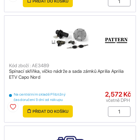
PŘIDAT DO KOŠÍKU
Kód zboží : AE3489
Spínací skříňka, víčko nádrže a sada zámků Aprilia Aprilia
ETV Capo Nord
2,572 Kč
Na centrálním skladě Přibližný
včetně DPH
čas doručení 9 dní od nákupu
PŘIDAT DO KOŠÍKU