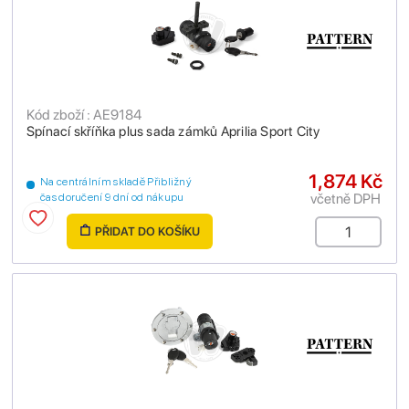
Kód zboží : AE9184
Spínací skříňka plus sada zámků Aprilia Sport City
1,874 Kč
Na centrálním skladě Přibližný
včetně DPH
čas doručení 9 dní od nákupu
PŘIDAT DO KOŠÍKU