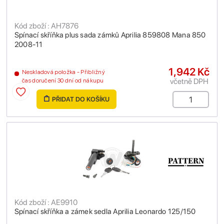
Kód zboží : AH7876
Spínací skříňka plus sada zámků Aprilia 859808 Mana 850
2008-11
1,942 Kč
Neskladová položka - Přibližný
včetně DPH
čas doručení 30 dní od nákupu
PŘIDAT DO KOŠÍKU
Kód zboží : AE9910
Spínací skříňka a zámek sedla Aprilia Leonardo 125/150