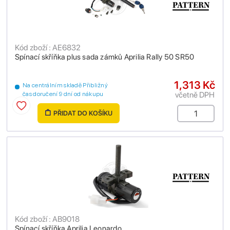
Kód zboží : AE6832
Spínací skříňka plus sada zámků Aprilia Rally 50 SR50
1,313 Kč
Na centrálním skladě Přibližný
včetně DPH
čas doručení 9 dní od nákupu
PŘIDAT DO KOŠÍKU
Kód zboží : AB9018
Spínací skříňka Aprilia Leonardo