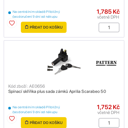
1,785 Kč
Na centrálním skladě Přibližný
včetně DPH
čas doručení 9 dní od nákupu
PŘIDAT DO KOŠÍKU
Kód zboží : AE0656
Spínací skříňka plus sada zámků Aprilia Scarabeo 50
1,752 Kč
Na centrálním skladě Přibližný
včetně DPH
čas doručení 9 dní od nákupu
PŘIDAT DO KOŠÍKU