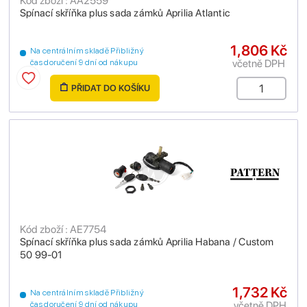
Kód zboží : AA2559
Spínací skříňka plus sada zámků Aprilia Atlantic
1,806 Kč
Na centrálním skladě Přibližný
včetně DPH
čas doručení 9 dní od nákupu
PŘIDAT DO KOŠÍKU
Kód zboží : AE7754
Spínací skříňka plus sada zámků Aprilia Habana / Custom
50 99-01
1,732 Kč
Na centrálním skladě Přibližný
včetně DPH
čas doručení 9 dní od nákupu