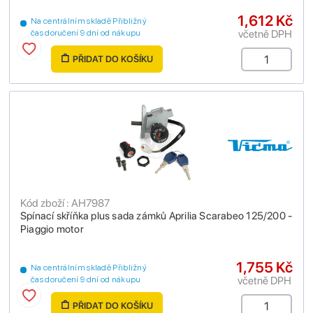
1,612 Kč
Na centrálním skladě Přibližný
včetně DPH
čas doručení 9 dní od nákupu
PŘIDAT DO KOŠÍKU
Kód zboží : AH7987
Spínací skříňka plus sada zámků Aprilia Scarabeo 125/200 -
Piaggio motor
1,755 Kč
Na centrálním skladě Přibližný
včetně DPH
čas doručení 9 dní od nákupu
PŘIDAT DO KOŠÍKU