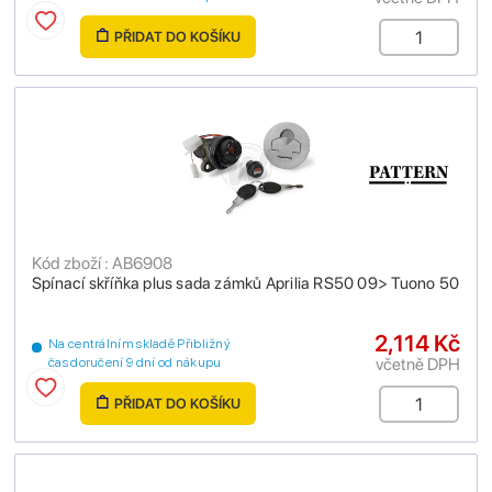
PŘIDAT DO KOŠÍKU
Kód zboží : AB6908
Spínací skříňka plus sada zámků Aprilia RS50 09> Tuono 50
2,114 Kč
Na centrálním skladě Přibližný
včetně DPH
čas doručení 9 dní od nákupu
PŘIDAT DO KOŠÍKU