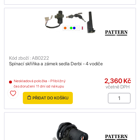
Kód zboží : AB0222
Spínací skříňka a zámek sedla Derbi - 4 vodiče
2,360 Kč
Neskladová položka - Přibližný
včetně DPH
čas doručení 11 dní od nákupu
PŘIDAT DO KOŠÍKU