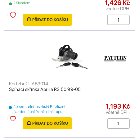
1,426 Kč
1 Skladem
včetně DPH
PŘIDAT DO KOŠÍKU
Kód zboží : AB9014
Spínací skříňka Aprilia RS 50 99-05
1,193 Kč
Na centrálním skladě Přibližný
včetně DPH
čas doručení 9 dní od nákupu
PŘIDAT DO KOŠÍKU