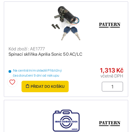
Kód zboží : AE1777
Spínací skříňka Aprilia Sonic 50 AC/LC
1,313 Kč
Na centrálním skladě Přibližný
včetně DPH
čas doručení 9 dní od nákupu
PŘIDAT DO KOŠÍKU