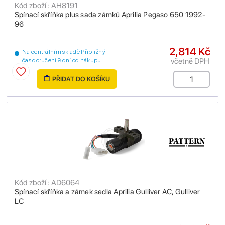
Kód zboží : AH8191
Spínací skříňka plus sada zámků Aprilia Pegaso 650 1992-
96
2,814 Kč
Na centrálním skladě Přibližný
včetně DPH
čas doručení 9 dní od nákupu
PŘIDAT DO KOŠÍKU
Kód zboží : AD6064
Spínací skříňka a zámek sedla Aprilia Gulliver AC, Gulliver
LC