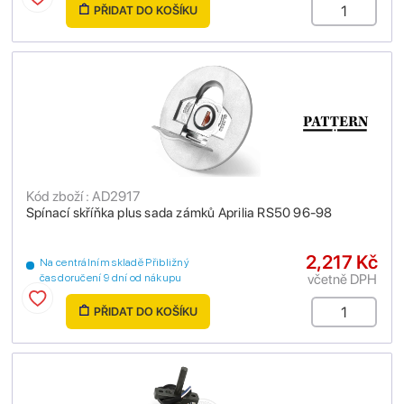
PŘIDAT DO KOŠÍKU
Kód zboží : AD2917
Spínací skříňka plus sada zámků Aprilia RS50 96-98
2,217 Kč
Na centrálním skladě Přibližný
včetně DPH
čas doručení 9 dní od nákupu
PŘIDAT DO KOŠÍKU