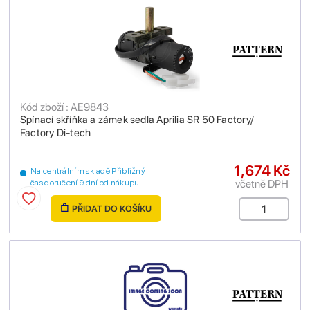
Kód zboží : AE9843
Spínací skříňka a zámek sedla Aprilia SR 50 Factory/
Factory Di-tech
1,674 Kč
Na centrálním skladě Přibližný
včetně DPH
čas doručení 9 dní od nákupu
PŘIDAT DO KOŠÍKU