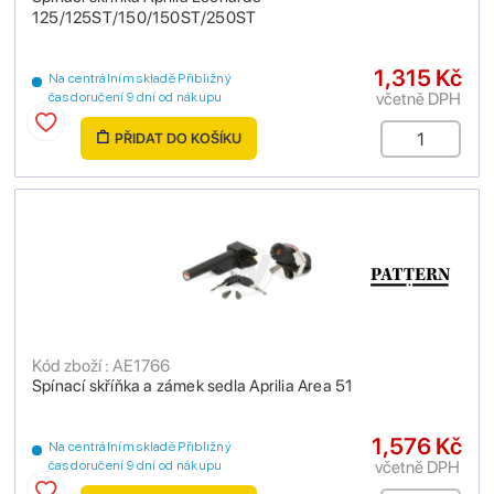
125/125ST/150/150ST/250ST
1,315 Kč
Na centrálním skladě Přibližný
včetně DPH
čas doručení 9 dní od nákupu
PŘIDAT DO KOŠÍKU
Kód zboží : AE1766
Spínací skříňka a zámek sedla Aprilia Area 51
1,576 Kč
Na centrálním skladě Přibližný
včetně DPH
čas doručení 9 dní od nákupu