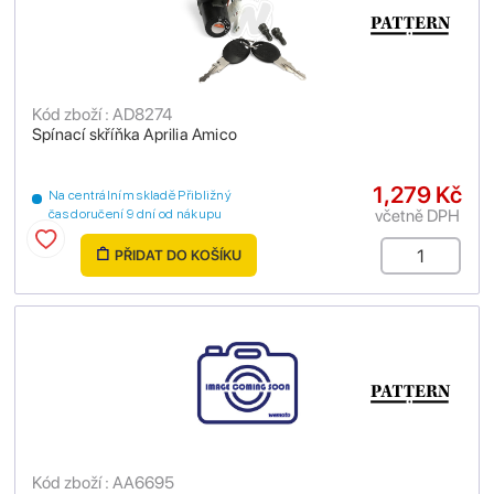
Kód zboží : AD8274
Spínací skříňka Aprilia Amico
1,279 Kč
Na centrálním skladě Přibližný
včetně DPH
čas doručení 9 dní od nákupu
PŘIDAT DO KOŠÍKU
Kód zboží : AA6695