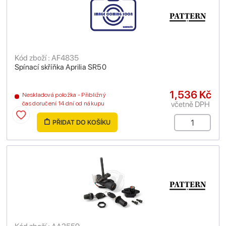
Kód zboží : AF4835
Spínací skříňka Aprilia SR50
1,536 Kč
Neskladová položka - Přibližný
včetně DPH
čas doručení 14 dní od nákupu
PŘIDAT DO KOŠÍKU