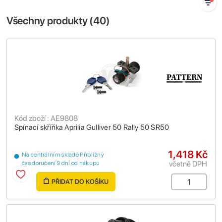
Všechny produkty (
40
)
Kód zboží : AE9808
Spínací skříňka Aprilia Gulliver 50 Rally 50 SR50
1,418 Kč
Na centrálním skladě Přibližný
včetně DPH
čas doručení 9 dní od nákupu
PŘIDAT DO KOŠÍKU