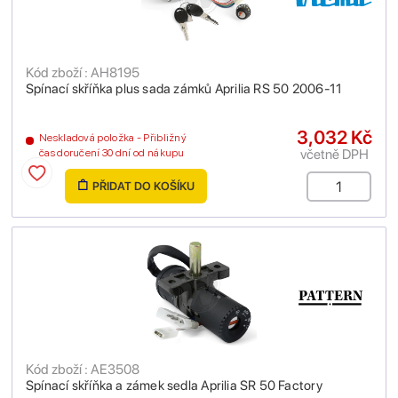
Kód zboží : AH8195
Spínací skříňka plus sada zámků Aprilia RS 50 2006-11
3,032 Kč
Neskladová položka - Přibližný
včetně DPH
čas doručení 30 dní od nákupu
PŘIDAT DO KOŠÍKU
Kód zboží : AE3508
Spínací skříňka a zámek sedla Aprilia SR 50 Factory