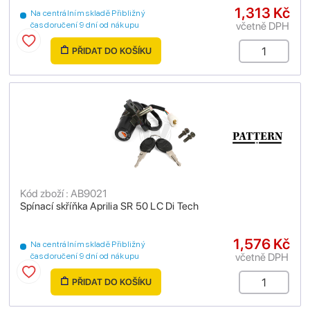
1,313 Kč
Na centrálním skladě Přibližný
včetně DPH
čas doručení 9 dní od nákupu
PŘIDAT DO KOŠÍKU
Kód zboží : AB9021
Spínací skříňka Aprilia SR 50 LC Di Tech
1,576 Kč
Na centrálním skladě Přibližný
včetně DPH
čas doručení 9 dní od nákupu
PŘIDAT DO KOŠÍKU