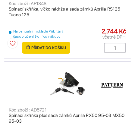
Kód zboží : AF1348
Spínací skříňka, víčko nádrže a sada zámků Aprilia RS125
Tuono 125
2,744 Kč
Na centrálním skladě Přibližný
včetně DPH
čas doručení 9 dní od nákupu
PŘIDAT DO KOŠÍKU
Kód zboží : AD5721
Spínací skříňka plus sada zámků Aprilia RX50 95-03 MX50
95-03