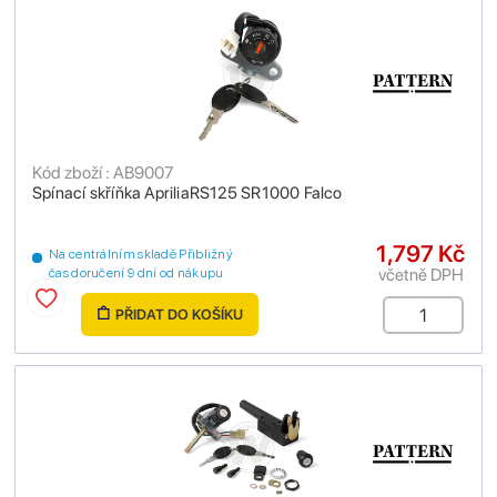
Kód zboží : AB9007
Spínací skříňka ApriliaRS125 SR1000 Falco
1,797 Kč
Na centrálním skladě Přibližný
včetně DPH
čas doručení 9 dní od nákupu
PŘIDAT DO KOŠÍKU