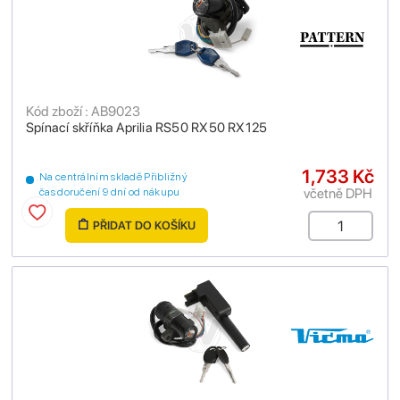
Kód zboží : AB9023
Spínací skříňka Aprilia RS50 RX50 RX125
1,733 Kč
Na centrálním skladě Přibližný
včetně DPH
čas doručení 9 dní od nákupu
PŘIDAT DO KOŠÍKU