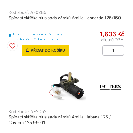
Kód zboží : AF0285
Spínací skříňka plus sada zámků Aprilia Leonardo 125/150
1,636 Kč
Na centrálním skladě Přibližný
včetně DPH
čas doručení 9 dní od nákupu
PŘIDAT DO KOŠÍKU
Kód zboží : AE2052
Spínací skříňka plus sada zámků Aprilia Habana 125 /
Custom 125 99-01