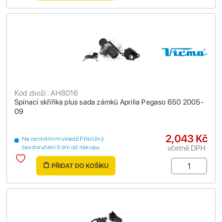
Kód zboží : AH8016
Spínací skříňka plus sada zámků Aprilia Pegaso 650 2005-
09
2,043 Kč
Na centrálním skladě Přibližný
včetně DPH
čas doručení 9 dní od nákupu
PŘIDAT DO KOŠÍKU