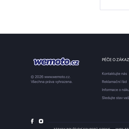
PÉČE O ZÁKA
Kontaktujte nás
© 2026 www.wemoto.cz.
Všechna práva vyhrazena.
Reklamační řád
Informace o nák
Sledujte stav va