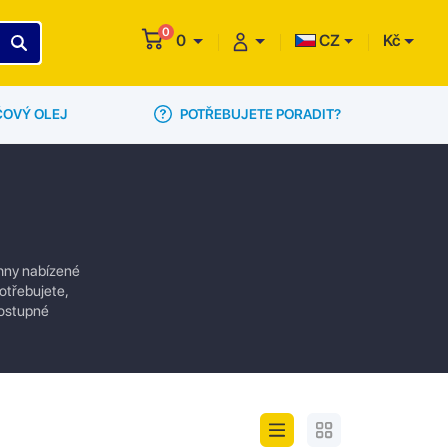
0
0
CZ
Kč
POTŘEBUJETE PORADIT?
ČOVÝ OLEJ
chny nabízené
otřebujete,
dostupné