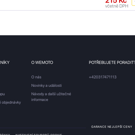
215 Kč
včetně DPH
ZNÍKY
O WEMOTO
POTŘEBUJETE PORADIT
O nás
+420317471113
Novinky a události
upu
Návody a další užitečné
informace
ší objednávky
GARANCE NEJLEPŠÍ CENY