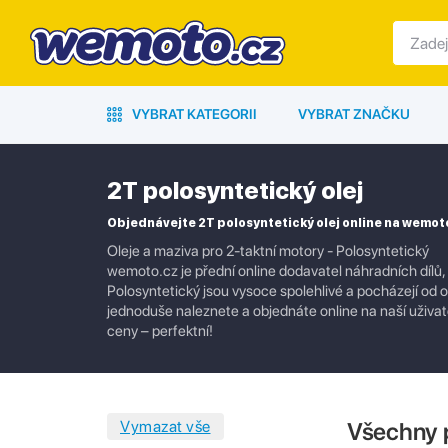
VYBRAT KATEGORII
VYBRAT ZNAČKU
2T polosyntetický olej
Objednávejte 2T polosyntetický olej online na wemot
Oleje a maziva pro 2-taktní motory - Polosyntetický
wemoto.cz je přední online dodavatel náhradních dílů,
Polosyntetický jsou vysoce spolehlivé a pocházejí od o
jednoduše naleznete a objednáte online na naší uživate
ceny – perfektní!
Všechny 