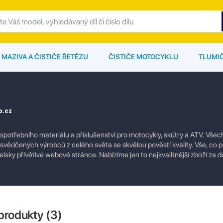
MAZIVA A ČISTIČE ŘETĚZU
ČISTIČE MOTOCYKLU
TLUMI
o.cz
 spotřebního materiálu a příslušenství pro motocykly, skútry a ATV. Vše
svědčených výrobců z celého světa se skvělou pověstí kvality. Vše, co p
lsky přívětivé webové stránce. Nabízíme jen to nejkvalitnější zboží za 
produkty (
3
)