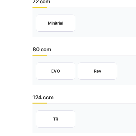
72 ccm
Minitrial
80 ccm
EVO
Rev
124 ccm
TR