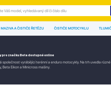
MAZIVA A ČISTIČE ŘETĚZU
ČISTIČE MOTOCYKLU
TLUMI
y pro značku Beta dostupné online
ská společnost vyrábějící terénní a enduro motocykly. Na trh uvedla růz
y, Beta Eikon a Minicross mašiny.