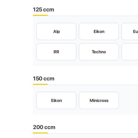
125 ccm
Alp
Eikon
Eu
RR
Techno
150 ccm
Eikon
Minicross
200 ccm