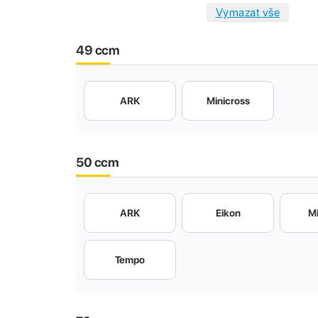
49 ccm
ARK
Minicross
50 ccm
ARK
Eikon
Mi
Tempo