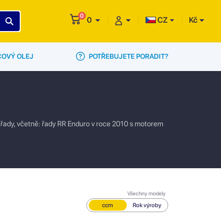
0
0
CZ
Kč
POTŘEBUJETE PORADIT?
ČOVÝ OLEJ
né řady, včetně: řady RR Enduro v roce 2010 s motorem
Všechny modely
ccm
Rok výroby