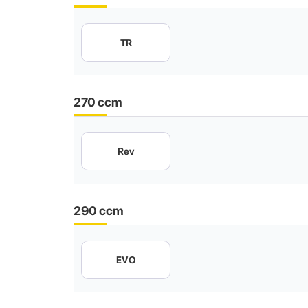
TR
270 ccm
Rev
290 ccm
EVO