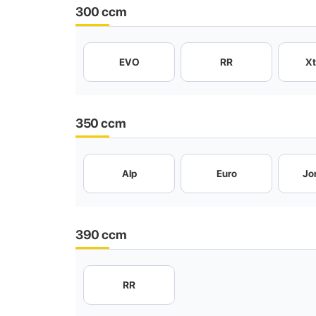
300 ccm
EVO
RR
Xt
350 ccm
Alp
Euro
Jo
390 ccm
RR