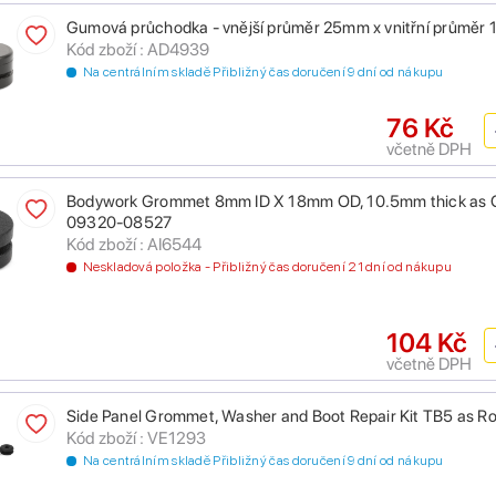
Gumová průchodka - vnější průměr 25mm x vnitřní průměr
Kód zboží : AD4939
Na centrálním skladě Přibližný čas doručení 9 dní od nákupu
76 Kč
včetně DPH
Bodywork Grommet 8mm ID X 18mm OD, 10.5mm thick as 
09320-08527
Kód zboží : AI6544
Neskladová položka - Přibližný čas doručení 21 dní od nákupu
104 Kč
včetně DPH
Side Panel Grommet, Washer and Boot Repair Kit TB5 as R
Kód zboží : VE1293
Na centrálním skladě Přibližný čas doručení 9 dní od nákupu