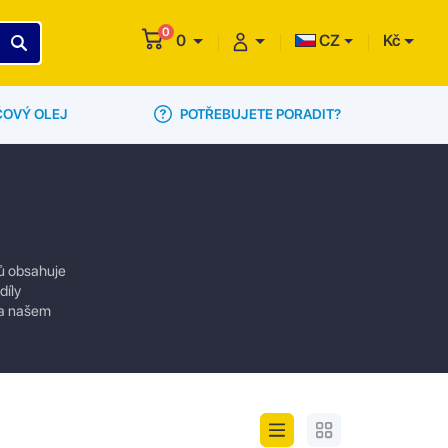
0
0
CZ
Kč
POTŘEBUJETE PORADIT?
ČOVÝ OLEJ
lů obsahuje
díly
na našem