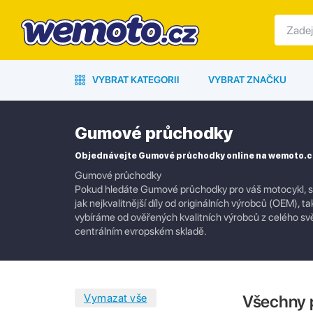
VYBRAT KATEGORII
VYBRAT ZNAČKU
Gumové průchodky
Objednávejte Gumové průchodky online na wemoto.c
Gumové průchodky
Pokud hledáte Gumové průchodky pro váš motocykl, skú
jak nejkvalitnější díly od originálních výrobců (OEM), t
vybíráme od ověřených kvalitních výrobců z celého s
centrálním evropském skladě.
Všechny 