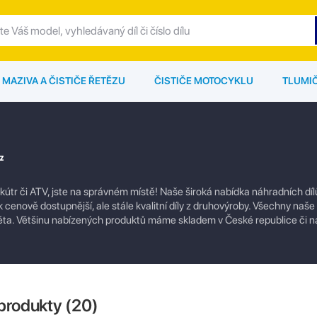
MAZIVA A ČISTIČE ŘETĚZU
ČISTIČE MOTOCYKLU
TLUMI
z
tr či ATV, jste na správném místě! Naše široká nabídka náhradních dí
ak cenově dostupnější, ale stále kvalitní díly z druhovýroby. Všechny naše 
věta. Většinu nabízených produktů máme skladem v České republice či 
produkty (
20
)