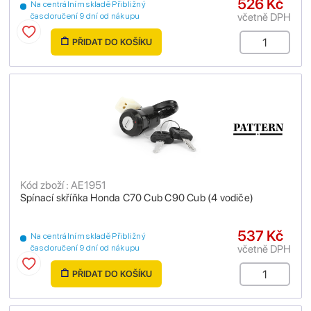
526 Kč
Na centrálním skladě Přibližný
včetně DPH
čas doručení 9 dní od nákupu
PŘIDAT DO KOŠÍKU
Kód zboží : AE1951
Spínací skříňka Honda C70 Cub C90 Cub (4 vodiče)
537 Kč
Na centrálním skladě Přibližný
včetně DPH
čas doručení 9 dní od nákupu
PŘIDAT DO KOŠÍKU