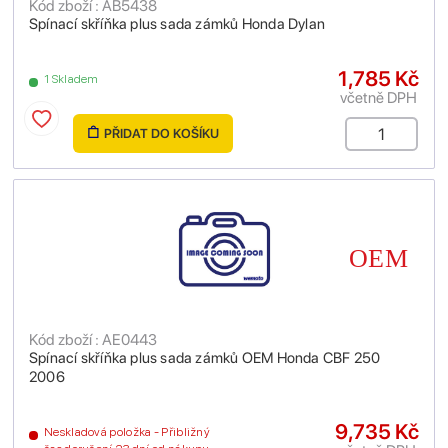
Kód zboží : AB5438
Spínací skříňka plus sada zámků Honda Dylan
1,785 Kč
1 Skladem
včetně DPH
PŘIDAT DO KOŠÍKU
Kód zboží : AE0443
Spínací skříňka plus sada zámků OEM Honda CBF 250
2006
9,735 Kč
Neskladová položka - Přibližný