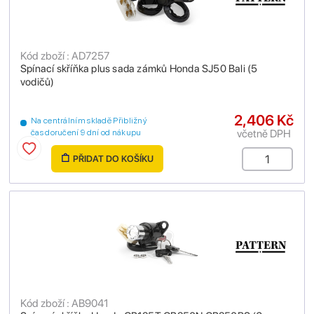
Kód zboží : AD7257
Spínací skříňka plus sada zámků Honda SJ50 Bali (5
vodičů)
2,406 Kč
Na centrálním skladě Přibližný
včetně DPH
čas doručení 9 dní od nákupu
PŘIDAT DO KOŠÍKU
Kód zboží : AB9041