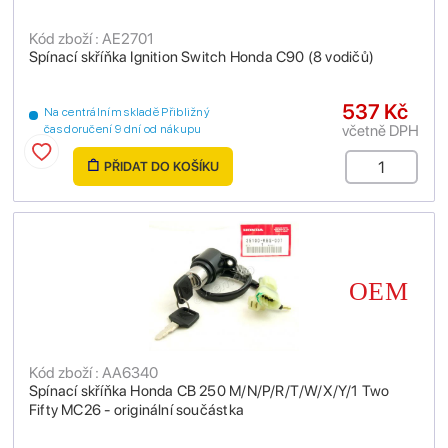
Kód zboží : AE2701
Spínací skříňka Ignition Switch Honda C90 (8 vodičů)
537 Kč
Na centrálním skladě Přibližný
včetně DPH
čas doručení 9 dní od nákupu
PŘIDAT DO KOŠÍKU
Kód zboží : AA6340
Spínací skříňka Honda CB 250 M/N/P/R/T/W/X/Y/1 Two
Fifty MC26 - originální součástka