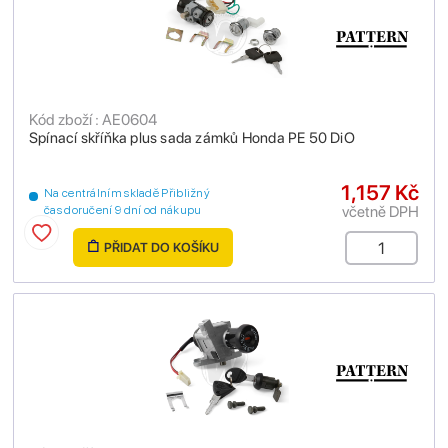
Kód zboží : AE0604
Spínací skříňka plus sada zámků Honda PE 50 DiO
1,157 Kč
Na centrálním skladě Přibližný
včetně DPH
čas doručení 9 dní od nákupu
PŘIDAT DO KOŠÍKU