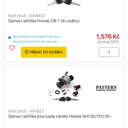
Kód zboží : AA4632
Spínací skříňka Honda CB-1 (6 vodičů)
1,576 Kč
Na centrálním skladě Přibližný
včetně DPH
čas doručení 9 dní od nákupu
PŘIDAT DO KOŠÍKU
Kód zboží : AA1827
Spínací skříňka plus sada zámků Honda SH125/150 05-