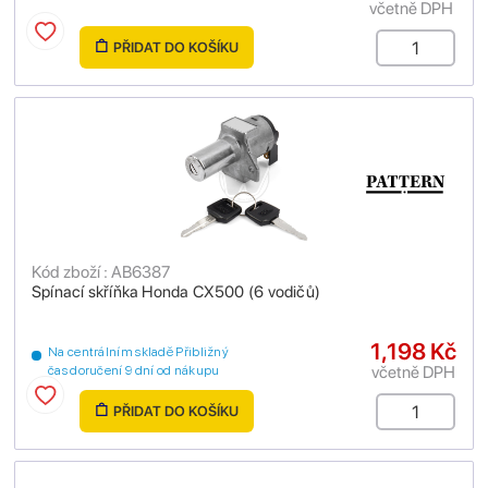
včetně DPH
PŘIDAT DO KOŠÍKU
Kód zboží : AB6387
Spínací skříňka Honda CX500 (6 vodičů)
1,198 Kč
Na centrálním skladě Přibližný
včetně DPH
čas doručení 9 dní od nákupu
PŘIDAT DO KOŠÍKU