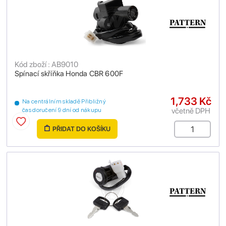
Kód zboží : AB9010
Spínací skříňka Honda CBR 600F
1,733 Kč
Na centrálním skladě Přibližný
včetně DPH
čas doručení 9 dní od nákupu
PŘIDAT DO KOŠÍKU