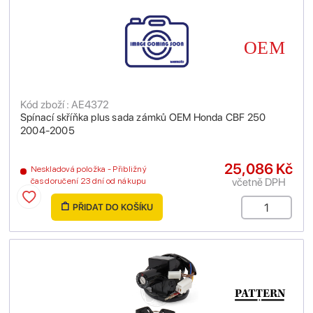
Kód zboží : AE4372
Spínací skříňka plus sada zámků OEM Honda CBF 250
2004-2005
25,086 Kč
Neskladová položka - Přibližný
včetně DPH
čas doručení 23 dní od nákupu
PŘIDAT DO KOŠÍKU