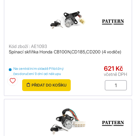
Kód zboží : AE1093
Spínací skříňka Honda CB100N,CD185,CD200 (4 vodiče)
621 Kč
Na centrálním skladě Přibližný
včetně DPH
čas doručení 9 dní od nákupu
PŘIDAT DO KOŠÍKU