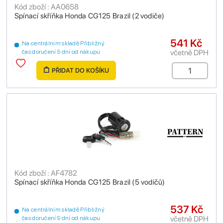
Kód zboží : AA0658
Spínací skříňka Honda CG125 Brazil (2 vodiče)
541 Kč
Na centrálním skladě Přibližný
včetně DPH
čas doručení 9 dní od nákupu
PŘIDAT DO KOŠÍKU
Kód zboží : AF4782
Spínací skříňka Honda CG125 Brazil (5 vodičů)
537 Kč
Na centrálním skladě Přibližný
včetně DPH
čas doručení 9 dní od nákupu