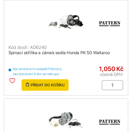
Kód zboží : AD6240
Spínací skříňka a zámek sedla Honda PK 50 Wallaroo
1,050 Kč
Na centrálním skladě Přibližný
včetně DPH
čas doručení 9 dní od nákupu
PŘIDAT DO KOŠÍKU