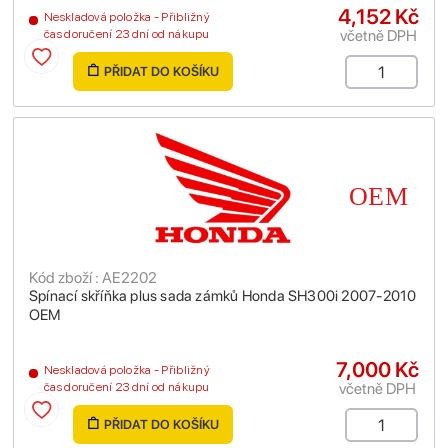
4,152 Kč
Neskladová položka - Přibližný
včetně DPH
čas doručení 23 dní od nákupu
PŘIDAT DO KOŠÍKU
Kód zboží : AE2202
Spínací skříňka plus sada zámků Honda SH300i 2007-2010
OEM
7,000 Kč
Neskladová položka - Přibližný
včetně DPH
čas doručení 23 dní od nákupu
PŘIDAT DO KOŠÍKU