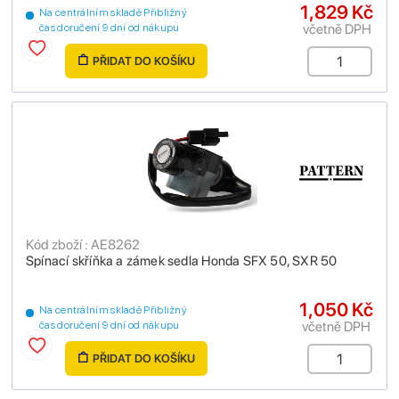
1,829 Kč
Na centrálním skladě Přibližný
včetně DPH
čas doručení 9 dní od nákupu
PŘIDAT DO KOŠÍKU
Kód zboží : AE8262
Spínací skříňka a zámek sedla Honda SFX 50, SXR 50
1,050 Kč
Na centrálním skladě Přibližný
včetně DPH
čas doručení 9 dní od nákupu
PŘIDAT DO KOŠÍKU