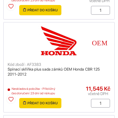
včetně DPH
čas doručení 23 dní od nákupu
PŘIDAT DO KOŠÍKU
Kód zboží : AF3383
Spínací skříňka plus sada zámků OEM Honda CBR 125
2011-2012
11,545 Kč
Neskladová položka - Přibližný
včetně DPH
čas doručení 23 dní od nákupu
PŘIDAT DO KOŠÍKU