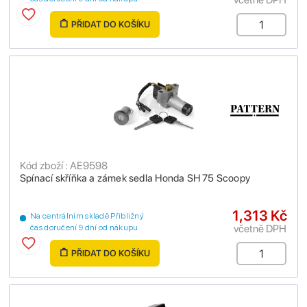
PŘIDAT DO KOŠÍKU
Kód zboží : AE9598
Spínací skříňka a zámek sedla Honda SH 75 Scoopy
1,313 Kč
Na centrálním skladě Přibližný
včetně DPH
čas doručení 9 dní od nákupu
PŘIDAT DO KOŠÍKU