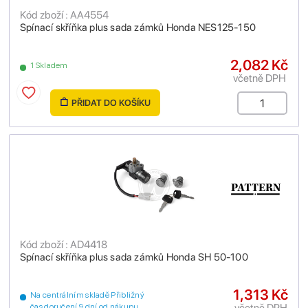
Kód zboží : AA4554
Spínací skříňka plus sada zámků Honda NES125-150
2,082 Kč
1 Skladem
včetně DPH
PŘIDAT DO KOŠÍKU
Kód zboží : AD4418
Spínací skříňka plus sada zámků Honda SH 50-100
1,313 Kč
Na centrálním skladě Přibližný
včetně DPH
čas doručení 9 dní od nákupu