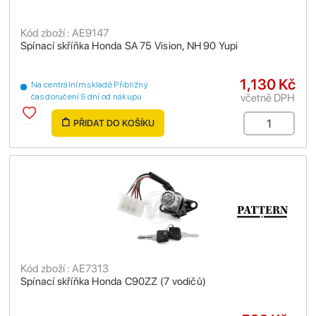
Kód zboží : AE9147
Spínací skříňka Honda SA 75 Vision, NH 90 Yupi
1,130 Kč
Na centrálním skladě Přibližný
včetně DPH
čas doručení 9 dní od nákupu
PŘIDAT DO KOŠÍKU
Kód zboží : AE7313
Spínací skříňka Honda C90ZZ (7 vodičů)