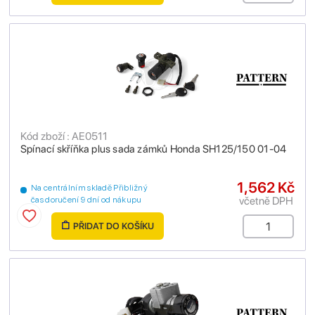
Kód zboží : AE0511
Spínací skříňka plus sada zámků Honda SH125/150 01-04
1,562 Kč
Na centrálním skladě Přibližný
včetně DPH
čas doručení 9 dní od nákupu
PŘIDAT DO KOŠÍKU