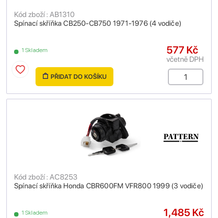
Kód zboží : AB1310
Spínací skříňka CB250-CB750 1971-1976 (4 vodiče)
577 Kč
1 Skladem
včetně DPH
PŘIDAT DO KOŠÍKU
Kód zboží : AC8253
Spínací skříňka Honda CBR600FM VFR800 1999 (3 vodiče)
1,485 Kč
1 Skladem