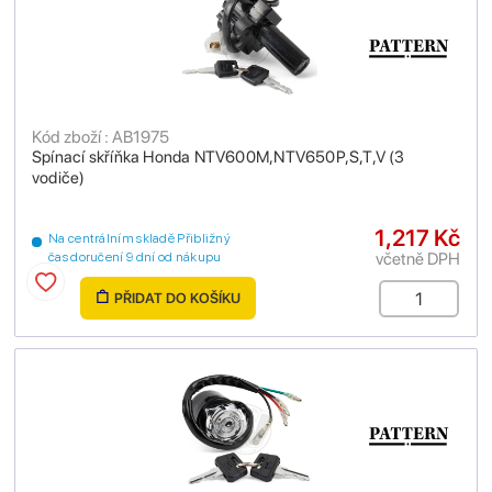
Kód zboží : AB1975
Spínací skříňka Honda NTV600M,NTV650P,S,T,V (3
vodiče)
1,217 Kč
Na centrálním skladě Přibližný
včetně DPH
čas doručení 9 dní od nákupu
PŘIDAT DO KOŠÍKU