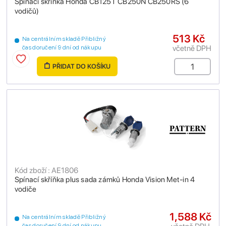
Spínací skříňka Honda CB125T CB250N CB250RS (6
vodičů)
513 Kč
Na centrálním skladě Přibližný
včetně DPH
čas doručení 9 dní od nákupu
PŘIDAT DO KOŠÍKU
Kód zboží : AE1806
Spínací skříňka plus sada zámků Honda Vision Met-in 4
vodiče
1,588 Kč
Na centrálním skladě Přibližný
čas doručení 9 dní od nákupu