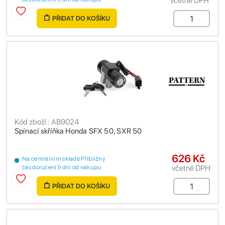
včetně DPH
PŘIDAT DO KOŠÍKU
Kód zboží : AB9024
Spínací skříňka Honda SFX 50, SXR 50
626 Kč
Na centrálním skladě Přibližný
včetně DPH
čas doručení 9 dní od nákupu
PŘIDAT DO KOŠÍKU