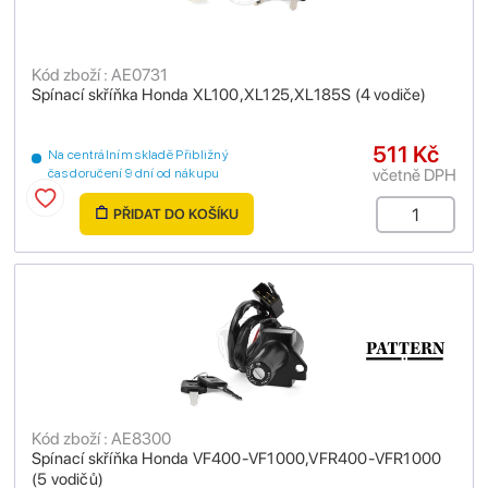
Kód zboží : AE0731
Spínací skříňka Honda XL100,XL125,XL185S (4 vodiče)
511 Kč
Na centrálním skladě Přibližný
včetně DPH
čas doručení 9 dní od nákupu
PŘIDAT DO KOŠÍKU
Kód zboží : AE8300
Spínací skříňka Honda VF400-VF1000,VFR400-VFR1000
(5 vodičů)