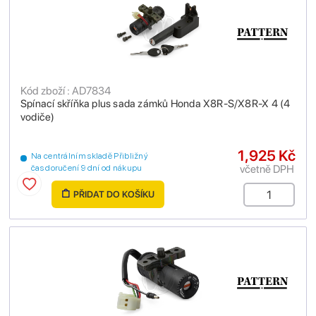
Kód zboží : AD7834
Spínací skříňka plus sada zámků Honda X8R-S/X8R-X 4 (4
vodiče)
1,925 Kč
Na centrálním skladě Přibližný
včetně DPH
čas doručení 9 dní od nákupu
PŘIDAT DO KOŠÍKU