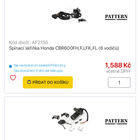
Kód zboží : AF2155
Spínací skříňka Honda CBR600FH,FJ,FK,FL (6 vodičů)
1,588 Kč
Na centrálním skladě Přibližný
včetně DPH
čas doručení 9 dní od nákupu
PŘIDAT DO KOŠÍKU