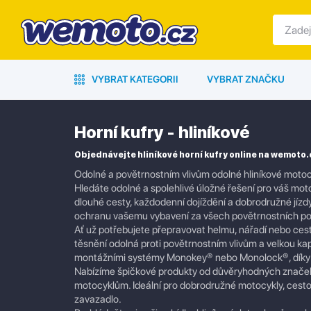
VYBRAT KATEGORII
VYBRAT ZNAČKU
Horní kufry - hliníkové
Objednávejte hliníkové horní kufry online na wemoto.
Odolné a povětrnostním vlivům odolné hliníkové motoc
Hledáte odolné a spolehlivé úložné řešení pro váš mot
dlouhé cesty, každodenní dojíždění a dobrodružné jízdy
ochranu vašemu vybavení za všech povětrnostních p
Ať už potřebujete přepravovat helmu, nářadí nebo ces
těsnění odolná proti povětrnostním vlivům a velkou kapa
montážními systémy Monokey® nebo Monolock®, díky č
Nabízíme špičkové produkty od důvěryhodných značek, j
motocyklům. Ideální pro dobrodružné motocykly, cestovn
zavazadlo.