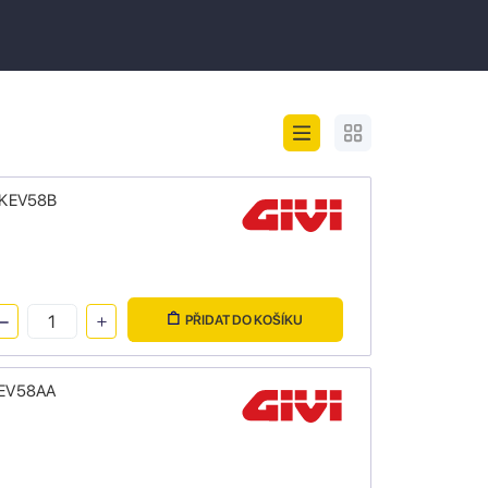
OBKEV58B
PŘIDAT DO KOŠÍKU
BKEV58AA