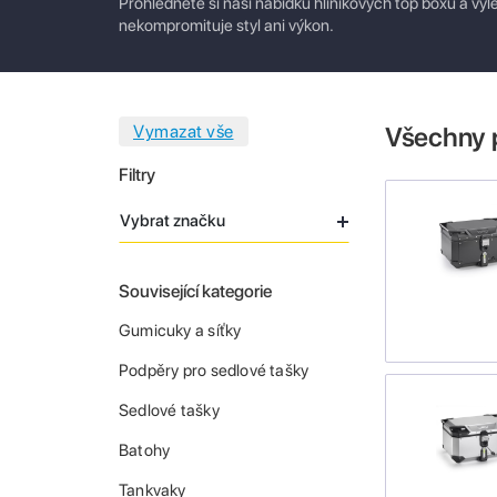
Prohlédněte si naši nabídku hliníkových top boxů a vy
nekompromituje styl ani výkon.
Všechny 
Filtry
Vybrat značku
Související kategorie
Gumicuky a síťky
Podpěry pro sedlové tašky
Sedlové tašky
Batohy
Tankvaky