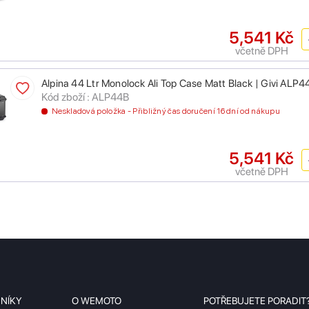
5,541 Kč
včetně DPH
Alpina 44 Ltr Monolock Ali Top Case Matt Black | Givi ALP4
Kód zboží : ALP44B
Neskladová položka - Přibližný čas doručení 16 dní od nákupu
5,541 Kč
včetně DPH
ZNÍKY
O WEMOTO
POTŘEBUJETE PORADIT