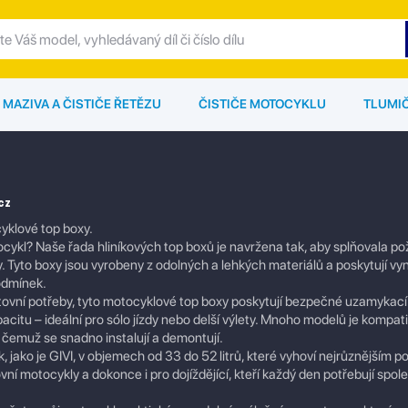
MAZIVA A ČISTIČE ŘETĚZU
ČISTIČE MOTOCYKLU
TLUMI
cz
yklové top boxy.
ocykl? Naše řada hliníkových top boxů je navržena tak, aby splňovala p
. Tyto boxy jsou vyrobeny z odolných a lehkých materiálů a poskytují vyni
odmínek.
tovní potřeby, tyto motocyklové top boxy poskytují bezpečné uzamykací
citu – ideální pro sólo jízdy nebo delší výlety. Mnoho modelů je kompati
emuž se snadno instalují a demontují.
ako je GIVI, v objemech od 33 do 52 litrů, které vyhoví nejrůznějším 
í motocykly a dokonce i pro dojíždějící, kteří každý den potřebují spole