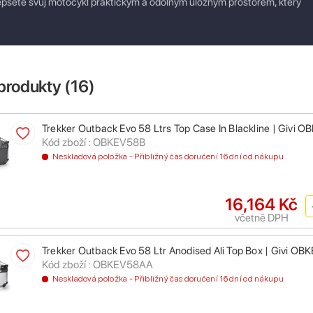
lepšete svůj motocykl praktickým a odolným úložným prostorem, který
produkty (
16
)
Trekker Outback Evo 58 Ltrs Top Case In Blackline | Givi 
Kód zboží : OBKEV58B
Neskladová položka - Přibližný čas doručení 16 dní od nákupu
16,164 Kč
včetně DPH
Trekker Outback Evo 58 Ltr Anodised Ali Top Box | Givi O
Kód zboží : OBKEV58AA
Neskladová položka - Přibližný čas doručení 16 dní od nákupu