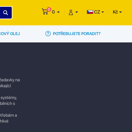
0
0
CZ
Kč
POTŘEBUJETE PORADIT?
ČOVÝ OLEJ
ožadavky na
kající
 systémy,
bilních s
potřebám a
hlivé