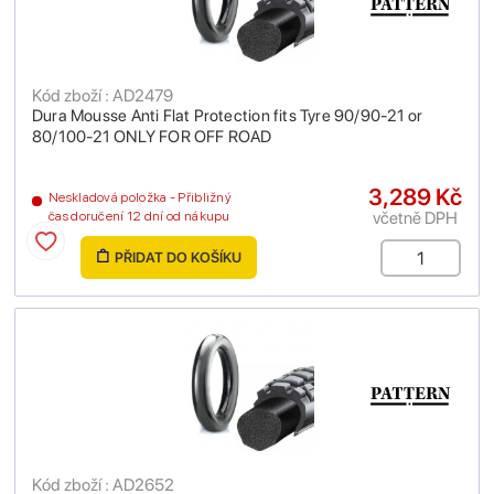
Kód zboží : AD2479
Dura Mousse Anti Flat Protection fits Tyre 90/90-21 or
80/100-21 ONLY FOR OFF ROAD
3,289 Kč
Neskladová položka - Přibližný
včetně DPH
čas doručení 12 dní od nákupu
PŘIDAT DO KOŠÍKU
Kód zboží : AD2652