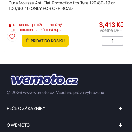
Dura Mousse Anti Flat Protection fits Tyre 120/80-19 or
100/90-19 ONLY FOR OFF ROAD
3,413 Kč
Neskladová položka - Přibližný
včetně DPH
čas doručení 12 dní od nákupu
PŘIDAT DO KOŠÍKU
© 2026 www.wemoto.cz.
Všechna práva vyhrazena.
PÉČE O ZÁKAZNÍKY
O WEMOTO