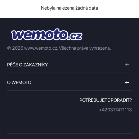
Nebyla nalezena žádná data
© 2026 www.wemoto.cz.
Všechna práva vyhrazena.
PÉČE O ZÁKAZNÍKY
O WEMOTO
POTŘEBUJETE PORADIT?
+420317471113