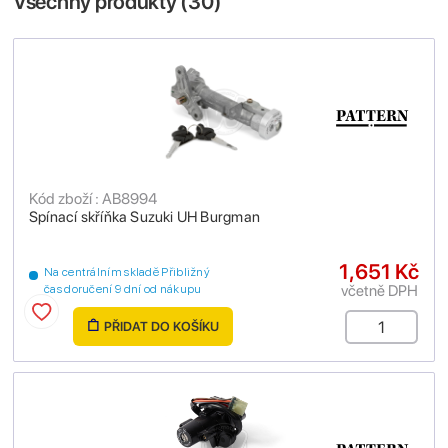
Všechny produkty (
30
)
Kód zboží : AB8994
Spínací skříňka Suzuki UH Burgman
1,651 Kč
Na centrálním skladě Přibližný
včetně DPH
čas doručení 9 dní od nákupu
PŘIDAT DO KOŠÍKU