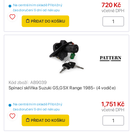
720 Kč
Na centrálním skladě Přibližný
včetně DPH
čas doručení 9 dní od nákupu
PŘIDAT DO KOŠÍKU
Kód zboží : AB9039
Spínací skříňka Suzuki GS,GSX Range 1985- (4 vodiče)
1,751 Kč
Na centrálním skladě Přibližný
včetně DPH
čas doručení 9 dní od nákupu
PŘIDAT DO KOŠÍKU