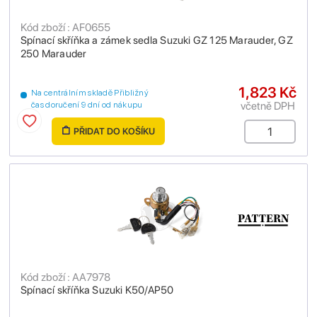
Kód zboží : AF0655
Spínací skříňka a zámek sedla Suzuki GZ 125 Marauder, GZ
250 Marauder
1,823 Kč
Na centrálním skladě Přibližný
včetně DPH
čas doručení 9 dní od nákupu
PŘIDAT DO KOŠÍKU
Kód zboží : AA7978
Spínací skříňka Suzuki K50/AP50