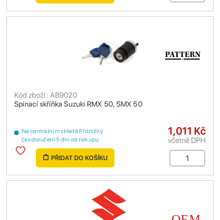
Kód zboží : AB9020
Spínací skříňka Suzuki RMX 50, SMX 50
1,011 Kč
Na centrálním skladě Přibližný
včetně DPH
čas doručení 9 dní od nákupu
PŘIDAT DO KOŠÍKU