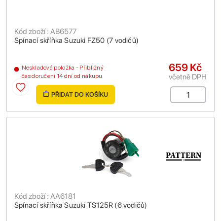
Kód zboží : AB6577
Spínací skříňka Suzuki FZ50 (7 vodičů)
659 Kč
Neskladová položka - Přibližný
včetně DPH
čas doručení 14 dní od nákupu
PŘIDAT DO KOŠÍKU
Kód zboží : AA6181
Spínací skříňka Suzuki TS125R (6 vodičů)