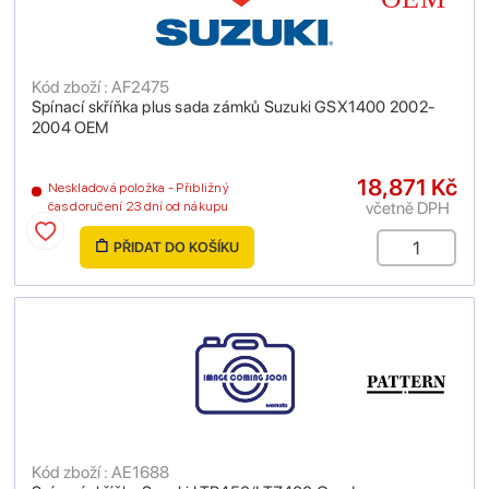
Kód zboží : AF2475
Spínací skříňka plus sada zámků Suzuki GSX1400 2002-
2004 OEM
18,871 Kč
Neskladová položka - Přibližný
včetně DPH
čas doručení 23 dní od nákupu
PŘIDAT DO KOŠÍKU
Kód zboží : AE1688