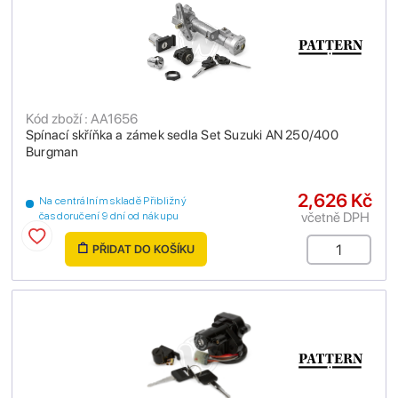
Kód zboží : AA1656
Spínací skříňka a zámek sedla Set Suzuki AN 250/400
Burgman
2,626 Kč
Na centrálním skladě Přibližný
včetně DPH
čas doručení 9 dní od nákupu
PŘIDAT DO KOŠÍKU