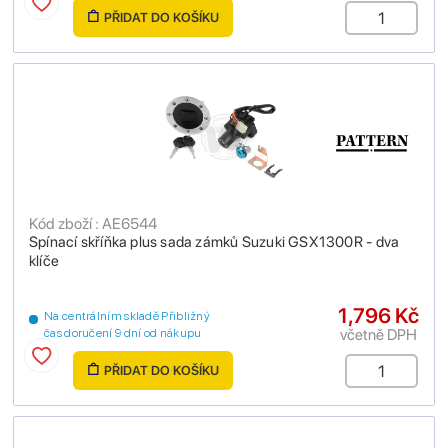
PŘIDAT DO KOŠÍKU
Kód zboží : AE6544
Spínací skříňka plus sada zámků Suzuki GSX1300R - dva
klíče
1,796 Kč
Na centrálním skladě Přibližný
včetně DPH
čas doručení 9 dní od nákupu
PŘIDAT DO KOŠÍKU