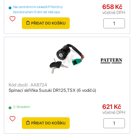
658 Kč
Na centrálním skladě Přibližný
včetně DPH
čas doručení 9 dní od nákupu
PŘIDAT DO KOŠÍKU
Kód zboží : AA8724
Spínací skříňka Suzuki DR125,TSX (6 vodičů)
621 Kč
2 Skladem
včetně DPH
PŘIDAT DO KOŠÍKU