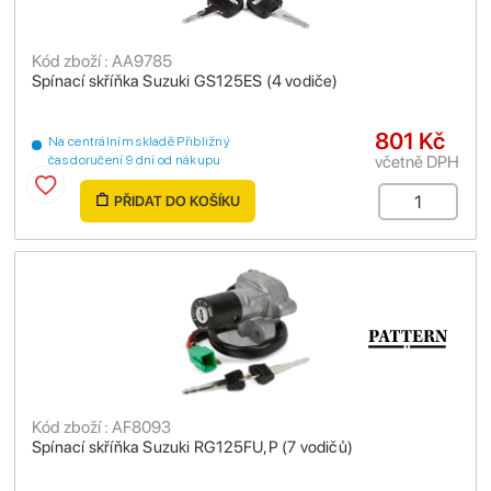
Kód zboží : AA9785
Spínací skříňka Suzuki GS125ES (4 vodiče)
801 Kč
Na centrálním skladě Přibližný
včetně DPH
čas doručení 9 dní od nákupu
PŘIDAT DO KOŠÍKU
Kód zboží : AF8093
Spínací skříňka Suzuki RG125FU,P (7 vodičů)