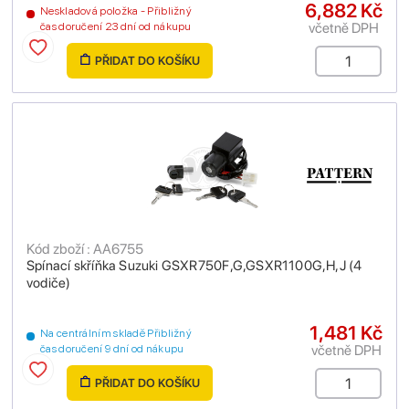
6,882 Kč
Neskladová položka - Přibližný
včetně DPH
čas doručení 23 dní od nákupu
PŘIDAT DO KOŠÍKU
Kód zboží : AA6755
Spínací skříňka Suzuki GSXR750F,G,GSXR1100G,H,J (4
vodiče)
1,481 Kč
Na centrálním skladě Přibližný
včetně DPH
čas doručení 9 dní od nákupu
PŘIDAT DO KOŠÍKU