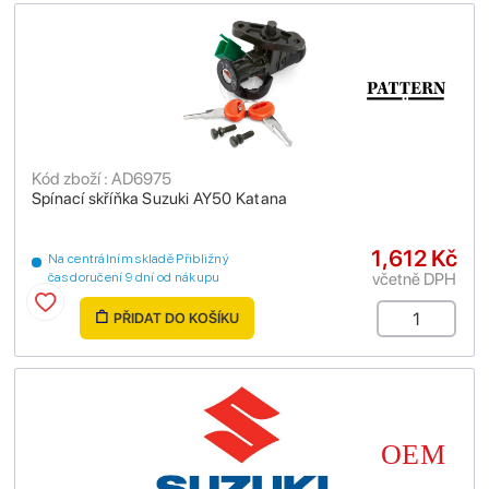
Kód zboží : AD6975
Spínací skříňka Suzuki AY50 Katana
1,612 Kč
Na centrálním skladě Přibližný
včetně DPH
čas doručení 9 dní od nákupu
PŘIDAT DO KOŠÍKU