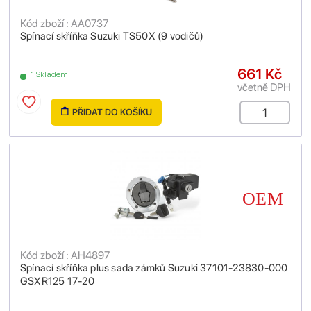
Kód zboží : AA0737
Spínací skříňka Suzuki TS50X (9 vodičů)
661 Kč
1 Skladem
včetně DPH
PŘIDAT DO KOŠÍKU
Kód zboží : AH4897
Spínací skříňka plus sada zámků Suzuki 37101-23830-000
GSXR125 17-20