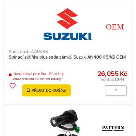
Kód zboží : AA9488
Spínací skříňka plus sada zámků Suzuki AN400 K5/K6 OEM
26,055 Kč
Neskladová položka - Přibližný
včetně DPH
čas doručení 23 dní od nákupu
PŘIDAT DO KOŠÍKU