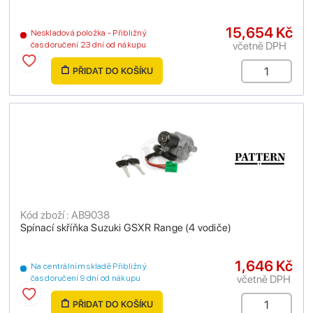
15,654 Kč
Neskladová položka - Přibližný
včetně DPH
čas doručení 23 dní od nákupu
PŘIDAT DO KOŠÍKU
Kód zboží : AB9038
Spínací skříňka Suzuki GSXR Range (4 vodiče)
1,646 Kč
Na centrálním skladě Přibližný
včetně DPH
čas doručení 9 dní od nákupu
PŘIDAT DO KOŠÍKU