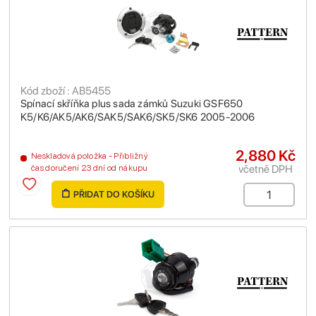
Kód zboží : AB5455
Spínací skříňka plus sada zámků Suzuki GSF650
K5/K6/AK5/AK6/SAK5/SAK6/SK5/SK6 2005-2006
2,880 Kč
Neskladová položka - Přibližný
včetně DPH
čas doručení 23 dní od nákupu
PŘIDAT DO KOŠÍKU