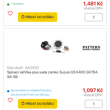
1,481 Kč
1 Skladem
včetně DPH
PŘIDAT DO KOŠÍKU
Kód zboží : AA2033
Spínací skříňka plus sada zámků Suzuki GSX400 GK79A
94-99
1,097 Kč
Na centrálním skladě Přibližný
včetně DPH
čas doručení 9 dní od nákupu
PŘIDAT DO KOŠÍKU