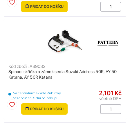
PŘIDAT DO KOŠÍKU
Kód zboží : AB9032
Spínací skříňka a zámek sedla Suzuki Address 50R, AY 50
Katana, AY 50R Katana
2,101 Kč
Na centrálním skladě Přibližný
včetně DPH
čas doručení 9 dní od nákupu
PŘIDAT DO KOŠÍKU