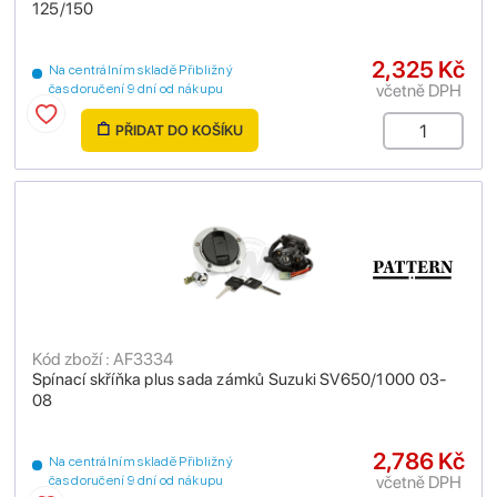
125/150
2,325 Kč
Na centrálním skladě Přibližný
včetně DPH
čas doručení 9 dní od nákupu
PŘIDAT DO KOŠÍKU
Kód zboží : AF3334
Spínací skříňka plus sada zámků Suzuki SV650/1000 03-
08
2,786 Kč
Na centrálním skladě Přibližný
včetně DPH
čas doručení 9 dní od nákupu