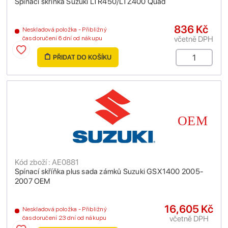
Spínací skříňka Suzuki LTR450/LTZ400 Quad
836 Kč
Neskladová položka - Přibližný
včetně DPH
čas doručení 6 dní od nákupu
PŘIDAT DO KOŠÍKU
Kód zboží : AE0881
Spínací skříňka plus sada zámků Suzuki GSX1400 2005-
2007 OEM
16,605 Kč
Neskladová položka - Přibližný
včetně DPH
čas doručení 23 dní od nákupu