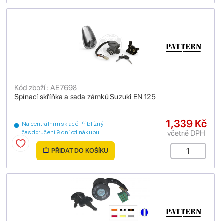
Kód zboží : AE7698
Spínací skříňka a sada zámků Suzuki EN 125
1,339 Kč
Na centrálním skladě Přibližný
včetně DPH
čas doručení 9 dní od nákupu
PŘIDAT DO KOŠÍKU