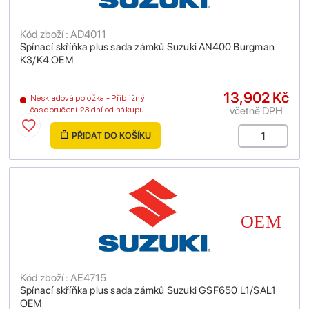
Kód zboží : AD4011
Spínací skříňka plus sada zámků Suzuki AN400 Burgman
K3/K4 OEM
13,902 Kč
Neskladová položka - Přibližný
včetně DPH
čas doručení 23 dní od nákupu
PŘIDAT DO KOŠÍKU
Kód zboží : AE4715
Spínací skříňka plus sada zámků Suzuki GSF650 L1/SAL1
OEM