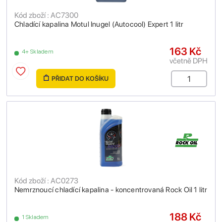
Kód zboží : AC7300
Chladící kapalina Motul Inugel (Autocool) Expert 1 litr
163 Kč
4+ Skladem
včetně DPH
PŘIDAT DO KOŠÍKU
Kód zboží : AC0273
Nemrznoucí chladící kapalina - koncentrovaná Rock Oil 1 litr
188 Kč
1 Skladem