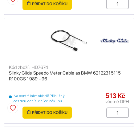
PŘIDAT DO KOŠÍKU
Kód zboží : HD7674
Slinky Glide Speedo Meter Cable as BMW 62122315115
R100GS 1989 - 96
513 Kč
Na centrálním skladě Přibližný
včetně DPH
čas doručení 9 dní od nákupu
PŘIDAT DO KOŠÍKU