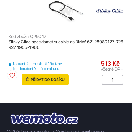
Kód zboží : QP9047
Slinky Glide speedometer cable as BMW 62128080127 R26
R27 1955-1966
513 Kč
Na centrálním skladě Přibližný
včetně DPH
čas doručení 9 dní od nákupu
PŘIDAT DO KOŠÍKU
© 2026 www.wemoto.cz.
Všechna práva vyhrazena.