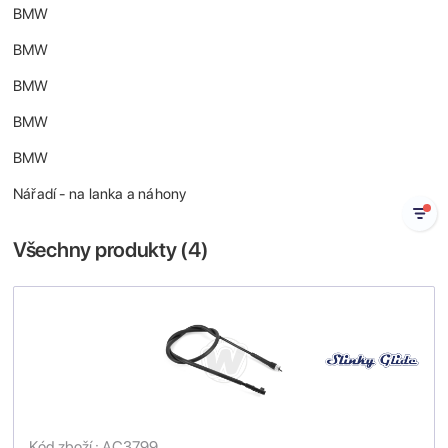
BMW
BMW
BMW
BMW
BMW
Nářadí - na lanka a náhony
Všechny produkty (
4
)
Kód zboží : AC3799