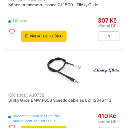
Náhon tachometru Honda GL1500 - Slinky Glide
307 Kč
3 Skladem
včetně DPH
PŘIDAT DO KOŠÍKU
Kód zboží : AJ0738
Slinky Glide BMW F650 Speedo cable as 62112346413
410 Kč
Na centrálním skladě Přibližný
včetně DPH
čas doručení 9 dní od nákupu