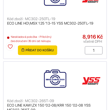
Kód zboží : MC302-250TL-19
ECO LINE HO\MSX 125 '13-15 YSS MC302-250TL-19
8,916 Kč
Neskladová položka - Přibližný
včetně DPH
čas doručení 39 dní od nákupu
PŘIDAT DO KOŠÍKU
Kód zboží : MC302-265T-09
ECO LINE KAW\ZX 150 '02-08/KRR 150 '02-08 YSS