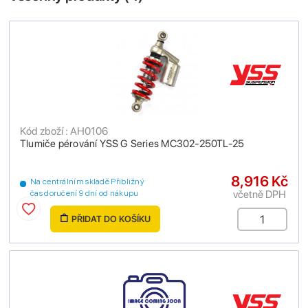
Kód zboží : AH0106
Tlumiče pérování YSS G Series MC302-250TL-25
8,916 Kč
Na centrálním skladě Přibližný
včetně DPH
čas doručení 9 dní od nákupu
PŘIDAT DO KOŠÍKU