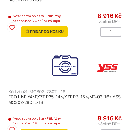
MC302-265T-09
8,916 Kč
Neskladová položka - Přibližný
včetně DPH
čas doručení 39 dní od nákupu
PŘIDAT DO KOŠÍKU
Kód zboží : MC302-280TL-18
ECO LINE YAM\YZF R25 '14>/YZF R3 '15>/MT-03 '16> YSS
MC302-280TL-18
8,916 Kč
Neskladová položka - Přibližný
včetně DPH
čas doručení 39 dní od nákupu