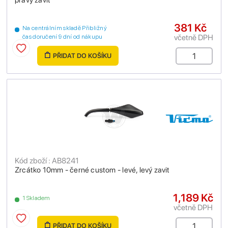
pravý závit
381 Kč
Na centrálním skladě Přibližný
včetně DPH
čas doručení 9 dní od nákupu
PŘIDAT DO KOŠÍKU
Kód zboží : AB8241
Zrcátko 10mm - černé custom - levé, levý zavit
1,189 Kč
1 Skladem
včetně DPH
PŘIDAT DO KOŠÍKU