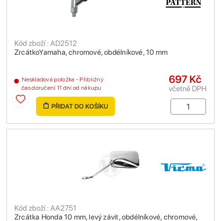
Kód zboží : AD2512
ZrcátkoYamaha, chromové, obdélníkové, 10 mm
697 Kč
Neskladová položka - Přibližný
včetně DPH
čas doručení 11 dní od nákupu
PŘIDAT DO KOŠÍKU
Kód zboží : AA2751
Zrcátka Honda 10 mm, levý závit, obdélníkové, chromové,