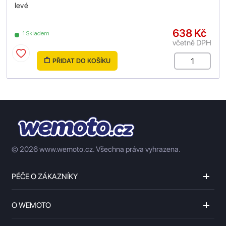
levé
638 Kč
1 Skladem
včetně DPH
PŘIDAT DO KOŠÍKU
© 2026 www.wemoto.cz.
Všechna práva vyhrazena.
PÉČE O ZÁKAZNÍKY
O WEMOTO