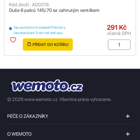
Kód zboží : AD0318
Duše 6 palců 145/70 se zahnutým ventilkem
291 Kč
Na centrálním skladě Přibližný
včetně DPH
čas doručení 9 dní od nákupu
PŘIDAT DO KOŠÍKU
© 2026 www.wemoto.cz.
Všechna práva vyhrazena.
PÉČE O ZÁKAZNÍKY
O WEMOTO