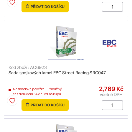
PŘIDAT DO KOŠÍKU
Kód zboží : AC6923
Sada spojkových lamel EBC Street Racing SRC047
2,769 Kč
Neskladová položka - Přibližný
včetně DPH
čas doručení 14 dní od nákupu
PŘIDAT DO KOŠÍKU