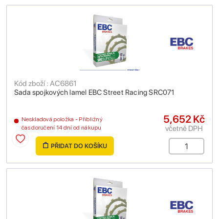
Kód zboží : AC6861
Sada spojkových lamel EBC Street Racing SRC071
5,652 Kč
Neskladová položka - Přibližný
včetně DPH
čas doručení 14 dní od nákupu
PŘIDAT DO KOŠÍKU