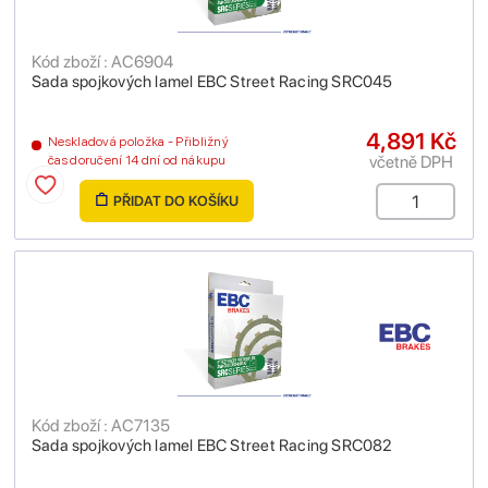
Kód zboží : AC6904
Sada spojkových lamel EBC Street Racing SRC045
4,891 Kč
Neskladová položka - Přibližný
včetně DPH
čas doručení 14 dní od nákupu
PŘIDAT DO KOŠÍKU
Kód zboží : AC7135
Sada spojkových lamel EBC Street Racing SRC082