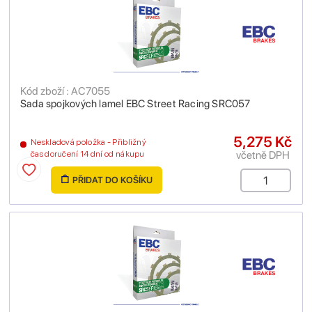
Kód zboží : AC7055
Sada spojkových lamel EBC Street Racing SRC057
5,275 Kč
Neskladová položka - Přibližný
včetně DPH
čas doručení 14 dní od nákupu
PŘIDAT DO KOŠÍKU