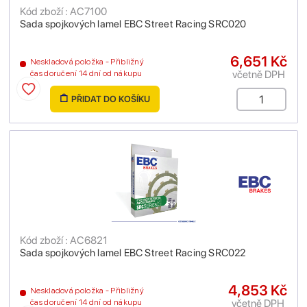
Kód zboží : AC7100
Sada spojkových lamel EBC Street Racing SRC020
6,651 Kč
Neskladová položka - Přibližný
včetně DPH
čas doručení 14 dní od nákupu
PŘIDAT DO KOŠÍKU
Kód zboží : AC6821
Sada spojkových lamel EBC Street Racing SRC022
4,853 Kč
Neskladová položka - Přibližný
včetně DPH
čas doručení 14 dní od nákupu