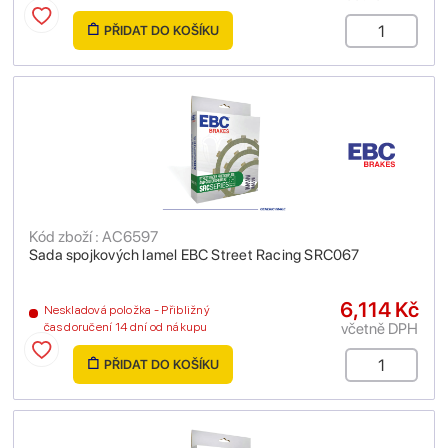
PŘIDAT DO KOŠÍKU
Kód zboží : AC6597
Sada spojkových lamel EBC Street Racing SRC067
6,114 Kč
Neskladová položka - Přibližný
včetně DPH
čas doručení 14 dní od nákupu
PŘIDAT DO KOŠÍKU