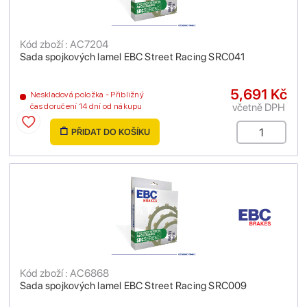
Kód zboží : AC7204
Sada spojkových lamel EBC Street Racing SRC041
5,691 Kč
Neskladová položka - Přibližný
včetně DPH
čas doručení 14 dní od nákupu
PŘIDAT DO KOŠÍKU
Kód zboží : AC6868
Sada spojkových lamel EBC Street Racing SRC009