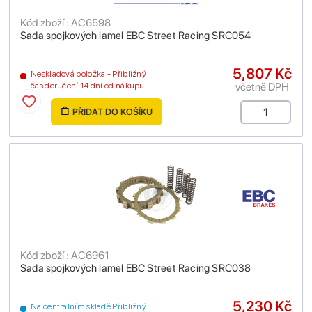
Kód zboží : AC6598
Sada spojkových lamel EBC Street Racing SRC054
5,807 Kč
Neskladová položka - Přibližný
včetně DPH
čas doručení 14 dní od nákupu
PŘIDAT DO KOŠÍKU
Kód zboží : AC6961
Sada spojkových lamel EBC Street Racing SRC038
5,230 Kč
Na centrálním skladě Přibližný