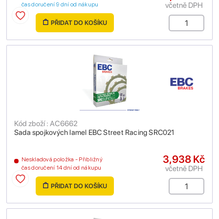
včetně DPH
čas doručení 9 dní od nákupu
PŘIDAT DO KOŠÍKU
Kód zboží : AC6662
Sada spojkových lamel EBC Street Racing SRC021
3,938 Kč
Neskladová položka - Přibližný
včetně DPH
čas doručení 14 dní od nákupu
PŘIDAT DO KOŠÍKU