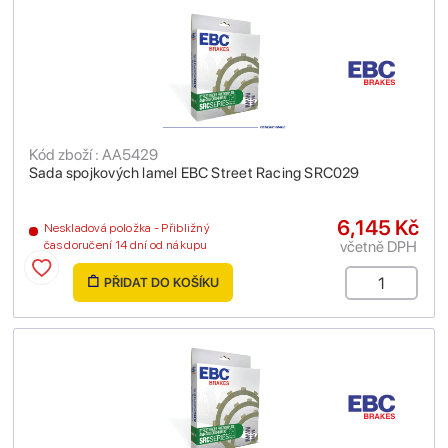
Kód zboží : AA5429
Sada spojkových lamel EBC Street Racing SRC029
6,145 Kč
Neskladová položka - Přibližný
včetně DPH
čas doručení 14 dní od nákupu
PŘIDAT DO KOŠÍKU