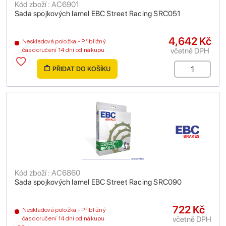
Kód zboží : AC6901
Sada spojkových lamel EBC Street Racing SRC051
4,642 Kč
Neskladová položka - Přibližný
včetně DPH
čas doručení 14 dní od nákupu
PŘIDAT DO KOŠÍKU
Kód zboží : AC6860
Sada spojkových lamel EBC Street Racing SRC090
722 Kč
Neskladová položka - Přibližný
včetně DPH
čas doručení 14 dní od nákupu