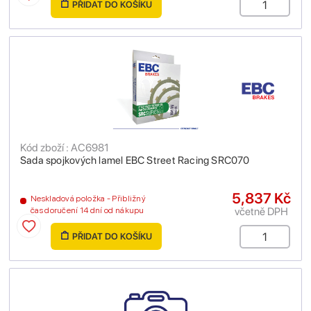
PŘIDAT DO KOŠÍKU
Kód zboží : AC6981
Sada spojkových lamel EBC Street Racing SRC070
5,837 Kč
Neskladová položka - Přibližný
včetně DPH
čas doručení 14 dní od nákupu
PŘIDAT DO KOŠÍKU