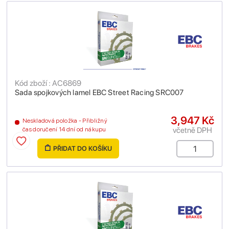
Kód zboží : AC6869
Sada spojkových lamel EBC Street Racing SRC007
3,947 Kč
Neskladová položka - Přibližný
včetně DPH
čas doručení 14 dní od nákupu
PŘIDAT DO KOŠÍKU