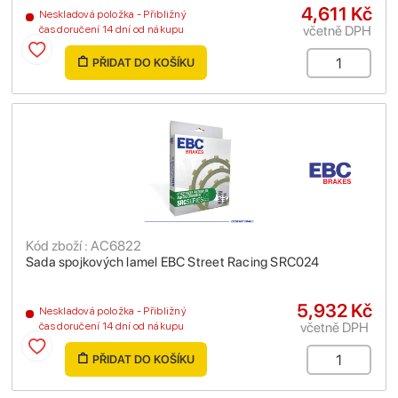
4,611 Kč
Neskladová položka - Přibližný
včetně DPH
čas doručení 14 dní od nákupu
PŘIDAT DO KOŠÍKU
Kód zboží : AC6822
Sada spojkových lamel EBC Street Racing SRC024
5,932 Kč
Neskladová položka - Přibližný
včetně DPH
čas doručení 14 dní od nákupu
PŘIDAT DO KOŠÍKU