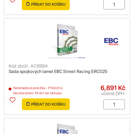
PŘIDAT DO KOŠÍKU
Kód zboží : AC6984
Sada spojkových lamel EBC Street Racing SRC025
6,891 Kč
Neskladová položka - Přibližný
včetně DPH
čas doručení 14 dní od nákupu
PŘIDAT DO KOŠÍKU