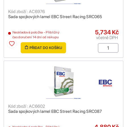
Kód zboží : AC6976
Sada spojkových lamel EBC Street Racing SRC065
5,734 Kč
Neskladová položka - Přibližný
včetně DPH
čas doručení 14 dní od nákupu
PŘIDAT DO KOŠÍKU
Kód zboží : AC6602
Sada spojkových lamel EBC Street Racing SRC087
4,880 Kč