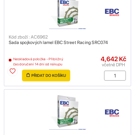
Kód zboží : AC6962
Sada spojkových lamel EBC Street Racing SRC074
4,642 Kč
Neskladová položka - Přibližný
včetně DPH
čas doručení 14 dní od nákupu
PŘIDAT DO KOŠÍKU