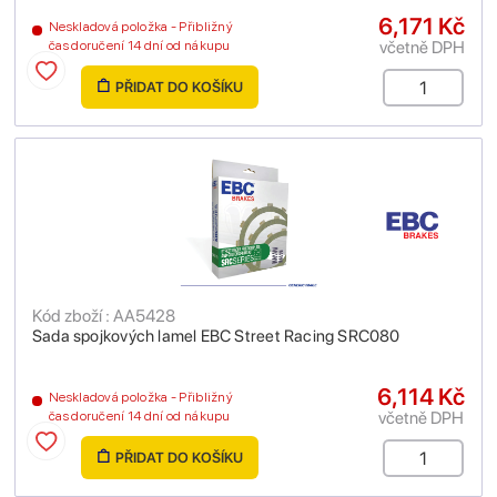
6,171 Kč
Neskladová položka - Přibližný
včetně DPH
čas doručení 14 dní od nákupu
PŘIDAT DO KOŠÍKU
Kód zboží : AA5428
Sada spojkových lamel EBC Street Racing SRC080
6,114 Kč
Neskladová položka - Přibližný
včetně DPH
čas doručení 14 dní od nákupu
PŘIDAT DO KOŠÍKU