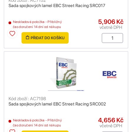
Kód zboží : AC7152
Sada spojkových lamel EBC Street Racing SRC017
5,906 Kč
Neskladová položka - Přibližný
včetně DPH
čas doručení 14 dní od nákupu
PŘIDAT DO KOŠÍKU
Kód zboží : AC7198
Sada spojkových lamel EBC Street Racing SRC002
4,656 Kč
Neskladová položka - Přibližný
včetně DPH
čas doručení 14 dní od nákupu