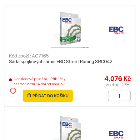
Kód zboží : AC7165
Sada spojkových lamel EBC Street Racing SRC042
4,076 Kč
Neskladová položka - Přibližný
včetně DPH
čas doručení 14 dní od nákupu
PŘIDAT DO KOŠÍKU