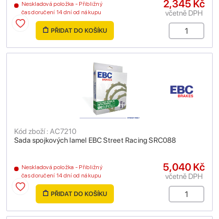
2,345 Kč
Neskladová položka - Přibližný
včetně DPH
čas doručení 14 dní od nákupu
PŘIDAT DO KOŠÍKU
Kód zboží : AC7210
Sada spojkových lamel EBC Street Racing SRC088
5,040 Kč
Neskladová položka - Přibližný
včetně DPH
čas doručení 14 dní od nákupu
PŘIDAT DO KOŠÍKU