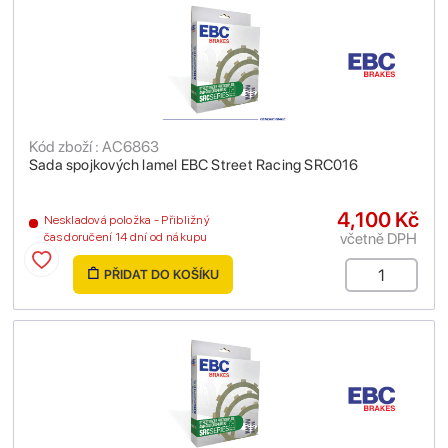
Kód zboží : AC6863
Sada spojkových lamel EBC Street Racing SRC016
4,100 Kč
Neskladová položka - Přibližný
včetně DPH
čas doručení 14 dní od nákupu
PŘIDAT DO KOŠÍKU