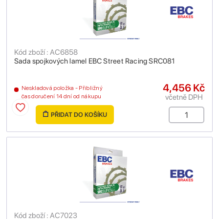
Kód zboží : AC6858
Sada spojkových lamel EBC Street Racing SRC081
4,456 Kč
Neskladová položka - Přibližný
včetně DPH
čas doručení 14 dní od nákupu
PŘIDAT DO KOŠÍKU
Kód zboží : AC7023