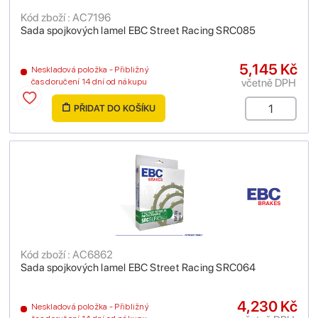
Kód zboží : AC7196
Sada spojkových lamel EBC Street Racing SRC085
5,145 Kč
Neskladová položka - Přibližný
včetně DPH
čas doručení 14 dní od nákupu
PŘIDAT DO KOŠÍKU
Kód zboží : AC6862
Sada spojkových lamel EBC Street Racing SRC064
4,230 Kč
Neskladová položka - Přibližný