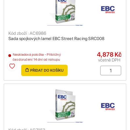
Kód zboží : AC6986
Sada spojkových lamel EBC Street Racing SRC008
4,878 Kč
Neskladová položka - Přibližný
včetně DPH
čas doručení 14 dní od nákupu
PŘIDAT DO KOŠÍKU