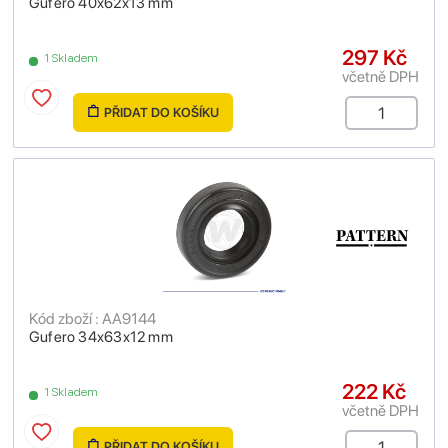
Gufero 40x62x13 mm
297 Kč
1 Skladem
včetně DPH
PŘIDAT DO KOŠÍKU
Kód zboží : AA9144
Gufero 34x63x12 mm
222 Kč
1 Skladem
včetně DPH
PŘIDAT DO KOŠÍKU