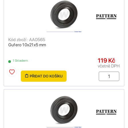
Kód zboží : AA0565
Gufero 10x21x5 mm
119 Kč
1 Skladem
včetně DPH
PŘIDAT DO KOŠÍKU