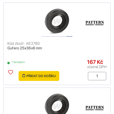
Kód zboží : AE3780
Gufero 25x36x6 mm
167 Kč
1 Skladem
včetně DPH
PŘIDAT DO KOŠÍKU