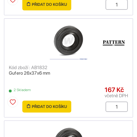
PŘIDAT DO KOŠÍKU
Kód zboží : AB1832
Gufero 26x37x6 mm
167 Kč
2 Skladem
včetně DPH
PŘIDAT DO KOŠÍKU