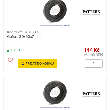
Kód zboží : AB1683
Gufero 30x50x7 mm
144 Kč
1 Skladem
včetně DPH
PŘIDAT DO KOŠÍKU