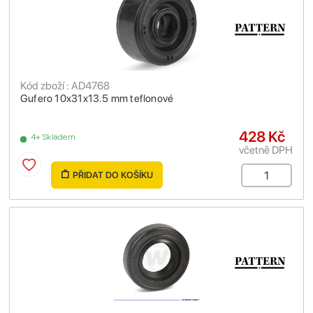
Kód zboží : AD4768
Gufero 10x31x13.5 mm teflonové
428 Kč
4+ Skladem
včetně DPH
PŘIDAT DO KOŠÍKU