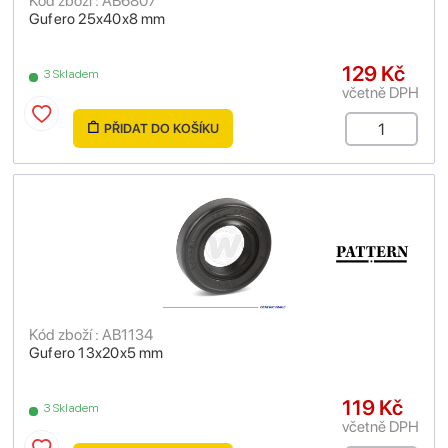
Kód zboží : AB6807
Gufero 25x40x8 mm
129 Kč
3 Skladem
včetně DPH
PŘIDAT DO KOŠÍKU
Kód zboží : AB1134
Gufero 13x20x5 mm
119 Kč
3 Skladem
včetně DPH