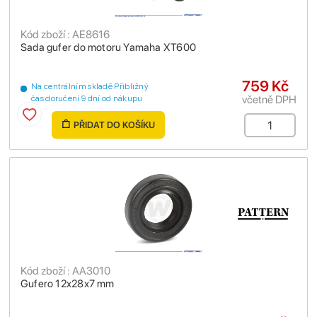
Kód zboží : AE8616
Sada gufer do motoru Yamaha XT600
759 Kč
Na centrálním skladě Přibližný
včetně DPH
čas doručení 9 dní od nákupu
PŘIDAT DO KOŠÍKU
Kód zboží : AA3010
Gufero 12x28x7 mm