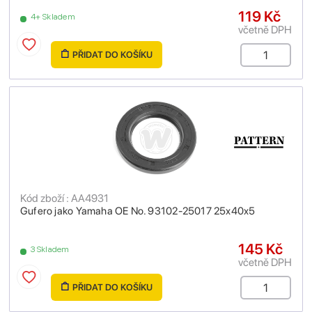
119 Kč
4+ Skladem
včetně DPH
PŘIDAT DO KOŠÍKU
Kód zboží : AA4931
Gufero jako Yamaha OE No. 93102-25017 25x40x5
145 Kč
3 Skladem
včetně DPH
PŘIDAT DO KOŠÍKU