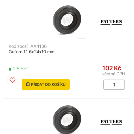
Kód zboží : AA4136
Gufero 11.6x24x10 mm
102 Kč
3 Skladem
včetně DPH
PŘIDAT DO KOŠÍKU