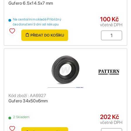
Gufero 6.5x14.5x7 mm
100 Kč
Na centrálním skladě Přibližný
včetně DPH
čas doručení 9 dní od nákupu
PŘIDAT DO KOŠÍKU
Kód zboží : AA6927
Gufero 34x50x6mm
202 Kč
2 Skladem
včetně DPH