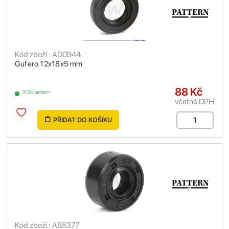
Kód zboží : AD0944
Gufero 12x18x5 mm
88 Kč
3 Skladem
včetně DPH
PŘIDAT DO KOŠÍKU
Kód zboží : AB5377