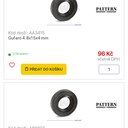
Kód zboží : AA3415
Gufero 4.8x15x4 mm
96 Kč
3 Skladem
včetně DPH
PŘIDAT DO KOŠÍKU