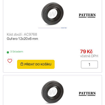
Kód zboží : AC9768
Gufero 12x20x6 mm
79 Kč
3 Skladem
včetně DPH
PŘIDAT DO KOŠÍKU