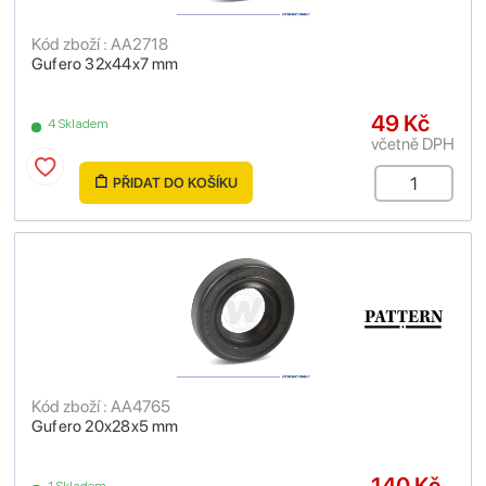
Kód zboží : AA2718
Gufero 32x44x7 mm
49 Kč
4 Skladem
včetně DPH
PŘIDAT DO KOŠÍKU
Kód zboží : AA4765
Gufero 20x28x5 mm
140 Kč