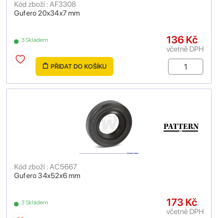
Kód zboží : AF3308
Gufero 20x34x7 mm
136 Kč
3 Skladem
včetně DPH
PŘIDAT DO KOŠÍKU
Kód zboží : AC5667
Gufero 34x52x6 mm
173 Kč
3 Skladem
včetně DPH