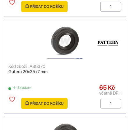
PŘIDAT DO KOŠÍKU
Kód zboží : AB5370
Gufero 20x35x7 mm
65 Kč
4+ Skladem
včetně DPH
PŘIDAT DO KOŠÍKU