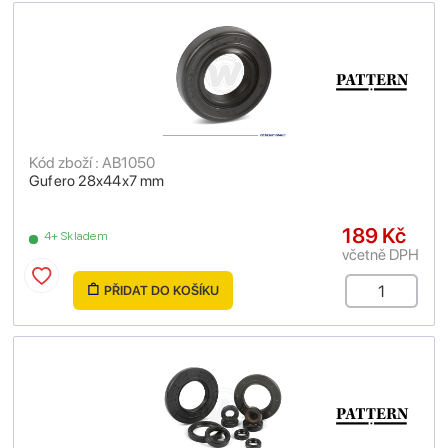
Kód zboží : AB1050
Gufero 28x44x7 mm
189 Kč
4+ Skladem
včetně DPH
PŘIDAT DO KOŠÍKU