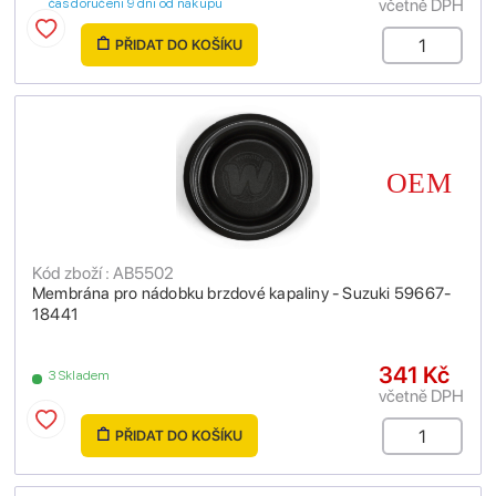
včetně DPH
čas doručení 9 dní od nákupu
PŘIDAT DO KOŠÍKU
Kód zboží : AB5502
Membrána pro nádobku brzdové kapaliny - Suzuki 59667-
18441
341 Kč
3 Skladem
včetně DPH
PŘIDAT DO KOŠÍKU