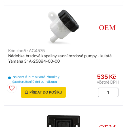
Kód zboží : AC4575
Nádobka brzdové kapaliny zadní brzdové pumpy - kulatá
Yamaha 31A-25894-00-00
535 Kč
Na centrálním skladě Přibližný
včetně DPH
čas doručení 9 dní od nákupu
PŘIDAT DO KOŠÍKU