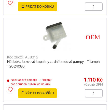
PŘIDAT DO KOŠÍKU
Kód zboží : AE8315
Nádobka brzdové kapaliny zadní brzdové pumpy - Triumph
T2024080
1,110 Kč
Neskladová položka - Přibližný
včetně DPH
čas doručení 23 dní od nákupu
PŘIDAT DO KOŠÍKU