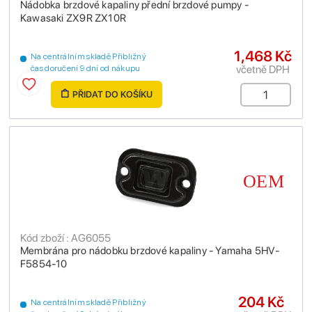
Nádobka brzdové kapaliny přední brzdové pumpy -
Kawasaki ZX9R ZX10R
1,468 Kč
Na centrálním skladě Přibližný
včetně DPH
čas doručení 9 dní od nákupu
PŘIDAT DO KOŠÍKU
Kód zboží : AG6055
Membrána pro nádobku brzdové kapaliny - Yamaha 5HV-
F5854-10
204 Kč
Na centrálním skladě Přibližný