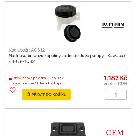
Kód zboží : AG6121
Nádobka brzdové kapaliny zadní brzdové pumpy - Kawasaki
43078-1082
1,182 Kč
Neskladová položka - Přibližný
včetně DPH
čas doručení 11 dní od nákupu
PŘIDAT DO KOŠÍKU