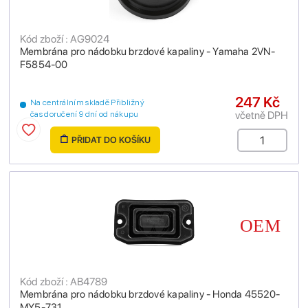
Kód zboží : AG9024
Membrána pro nádobku brzdové kapaliny - Yamaha 2VN-
F5854-00
247 Kč
Na centrálním skladě Přibližný
včetně DPH
čas doručení 9 dní od nákupu
PŘIDAT DO KOŠÍKU
Kód zboží : AB4789
Membrána pro nádobku brzdové kapaliny - Honda 45520-
MY5-731