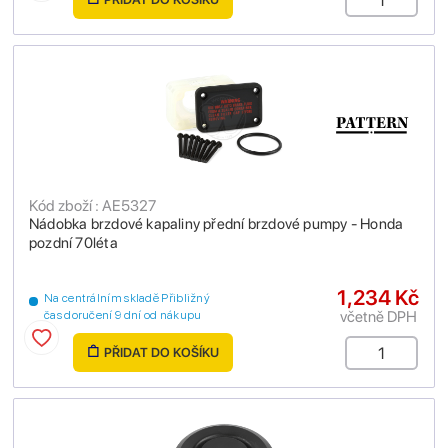
Kód zboží : AE5327
Nádobka brzdové kapaliny přední brzdové pumpy - Honda
pozdní 70léta
1,234 Kč
Na centrálním skladě Přibližný
včetně DPH
čas doručení 9 dní od nákupu
PŘIDAT DO KOŠÍKU