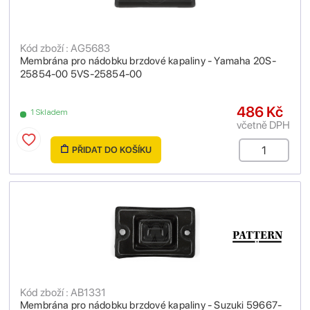
Kód zboží : AG5683
Membrána pro nádobku brzdové kapaliny - Yamaha 20S-
25854-00 5VS-25854-00
486 Kč
1 Skladem
včetně DPH
PŘIDAT DO KOŠÍKU
Kód zboží : AB1331
Membrána pro nádobku brzdové kapaliny - Suzuki 59667-