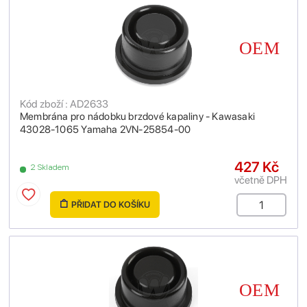
Kód zboží : AD2633
Membrána pro nádobku brzdové kapaliny - Kawasaki
43028-1065 Yamaha 2VN-25854-00
427 Kč
2 Skladem
včetně DPH
PŘIDAT DO KOŠÍKU