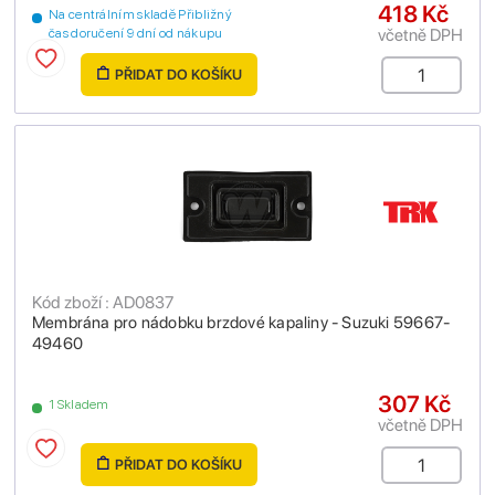
418 Kč
Na centrálním skladě Přibližný
včetně DPH
čas doručení 9 dní od nákupu
PŘIDAT DO KOŠÍKU
Kód zboží : AD0837
Membrána pro nádobku brzdové kapaliny - Suzuki 59667-
49460
307 Kč
1 Skladem
včetně DPH
PŘIDAT DO KOŠÍKU