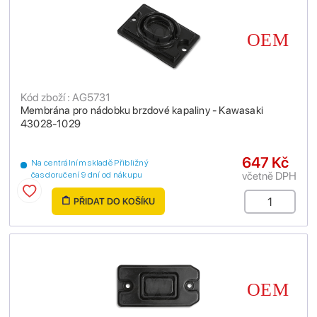
Kód zboží : AG5731
Membrána pro nádobku brzdové kapaliny - Kawasaki
43028-1029
647 Kč
Na centrálním skladě Přibližný
včetně DPH
čas doručení 9 dní od nákupu
PŘIDAT DO KOŠÍKU