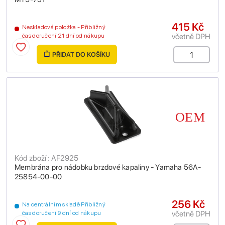
415 Kč
Neskladová položka - Přibližný
včetně DPH
čas doručení 21 dní od nákupu
PŘIDAT DO KOŠÍKU
Kód zboží : AF2925
Membrána pro nádobku brzdové kapaliny - Yamaha 56A-
25854-00-00
256 Kč
Na centrálním skladě Přibližný
včetně DPH
čas doručení 9 dní od nákupu