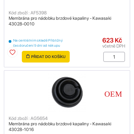
Kód zboží : AF5398
Membrána pro nádobku brzdové kapaliny - Kawasaki
43028-0010
623 Kč
Na centrálním skladě Přibližný
včetně DPH
čas doručení 9 dní od nákupu
PŘIDAT DO KOŠÍKU
Kód zboží : AG5654
Membrána pro nádobku brzdové kapaliny - Kawasaki
43028-1016