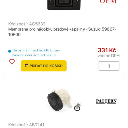
Kód zboží : AG5639
Membrána pro nádobku brzdové kapaliny - Suzuki 59667-
10F00
331 Kč
Na centrálním skladě Přibližný
včetně DPH
čas doručení 9 dní od nákupu
PŘIDAT DO KOŠÍKU
Kód zboží : AB0241