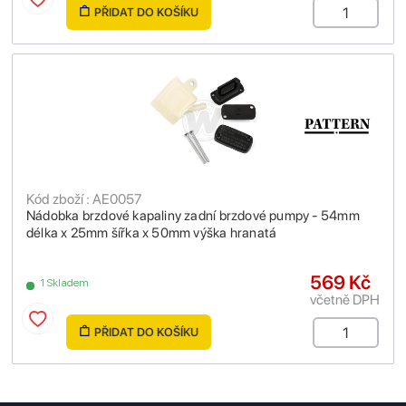
PŘIDAT DO KOŠÍKU
Kód zboží : AE0057
Nádobka brzdové kapaliny zadní brzdové pumpy - 54mm
délka x 25mm šířka x 50mm výška hranatá
569 Kč
1 Skladem
včetně DPH
PŘIDAT DO KOŠÍKU