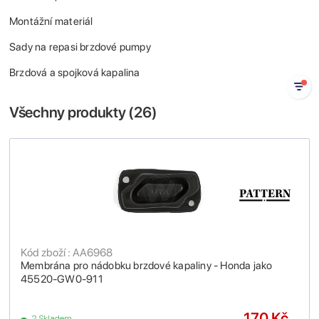
Montážní materiál
Sady na repasi brzdové pumpy
Brzdová a spojková kapalina
Všechny produkty (
26
)
Kód zboží : AA6968
Membrána pro nádobku brzdové kapaliny - Honda jako
45520-GW0-911
170 Kč
2 Skladem