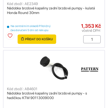
Kód zboží : AE2349
Nádobka brzdové kapaliny zadní brzdové pumpy - kulatá
Honda Round 30mm
1,353 Kč
Na centrálním skladě Přibližný
včetně DPH
čas doručení 9 dní od nákupu
PŘIDAT DO KOŠÍKU
Kód zboží : AB4601
Nádobka brzdové kapaliny zadní brzdové pumpy - s
hadičkou KTM 90113009000