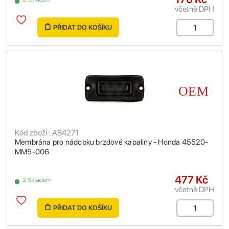
včetně DPH
PŘIDAT DO KOŠÍKU
Kód zboží : AB4271
Membrána pro nádobku brzdové kapaliny - Honda 45520-
MM5-006
477 Kč
2 Skladem
včetně DPH
PŘIDAT DO KOŠÍKU