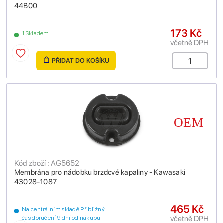
44B00
173 Kč
1 Skladem
včetně DPH
PŘIDAT DO KOŠÍKU
Kód zboží : AG5652
Membrána pro nádobku brzdové kapaliny - Kawasaki
43028-1087
465 Kč
Na centrálním skladě Přibližný
včetně DPH
čas doručení 9 dní od nákupu