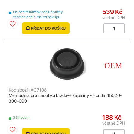
539 Kč
Na centrálním skladě Přibližný
včetně DPH
čas doručení 9 dní od nákupu
PŘIDAT DO KOŠÍKU
Kód zboží : AC7108
Membrána pro nádobku brzdové kapaliny - Honda 45520-
300-000
188 Kč
3 Skladem
včetně DPH
PŘIDAT DO KOŠÍKU