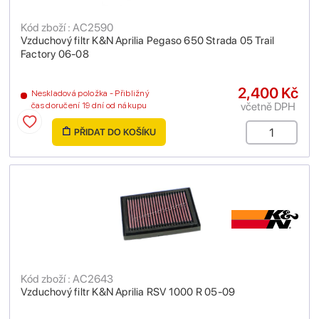
Kód zboží : AC2590
Vzduchový filtr K&N Aprilia Pegaso 650 Strada 05 Trail
Factory 06-08
2,400 Kč
Neskladová položka - Přibližný
včetně DPH
čas doručení 19 dní od nákupu
PŘIDAT DO KOŠÍKU
Kód zboží : AC2643
Vzduchový filtr K&N Aprilia RSV 1000 R 05-09