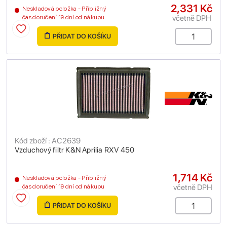
2,331 Kč
Neskladová položka - Přibližný
včetně DPH
čas doručení 19 dní od nákupu
PŘIDAT DO KOŠÍKU
Kód zboží : AC2639
Vzduchový filtr K&N Aprilia RXV 450
1,714 Kč
Neskladová položka - Přibližný
včetně DPH
čas doručení 19 dní od nákupu
PŘIDAT DO KOŠÍKU