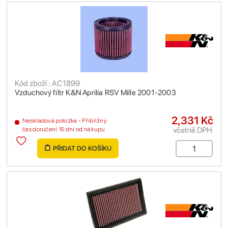
Kód zboží : AC1899
Vzduchový filtr K&N Aprilia RSV Mille 2001-2003
2,331 Kč
Neskladová položka - Přibližný
včetně DPH
čas doručení 19 dní od nákupu
PŘIDAT DO KOŠÍKU