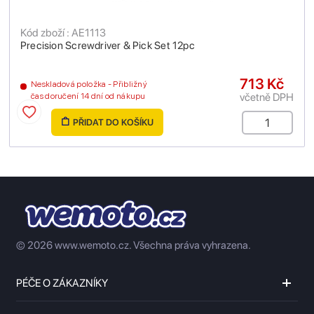
Kód zboží : AE1113
Precision Screwdriver & Pick Set 12pc
713 Kč
Neskladová položka - Přibližný
včetně DPH
čas doručení 14 dní od nákupu
PŘIDAT DO KOŠÍKU
© 2026 www.wemoto.cz.
Všechna práva vyhrazena.
PÉČE O ZÁKAZNÍKY