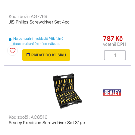
Kód zboží : AG7769
JIS Philips Screwdriver Set 4pc
787 Kč
Na centrálním skladě Přibližný
včetně DPH
čas doručení 9 dní od nákupu
PŘIDAT DO KOŠÍKU
Kód zboží : AC8516
Sealey Precision Screwdriver Set 31pc