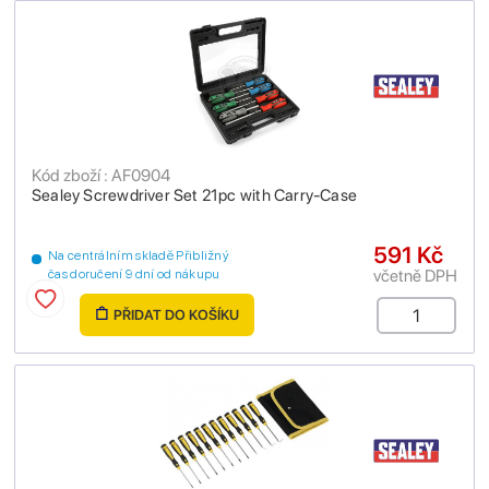
Kód zboží : AF0904
Sealey Screwdriver Set 21pc with Carry-Case
591 Kč
Na centrálním skladě Přibližný
včetně DPH
čas doručení 9 dní od nákupu
PŘIDAT DO KOŠÍKU