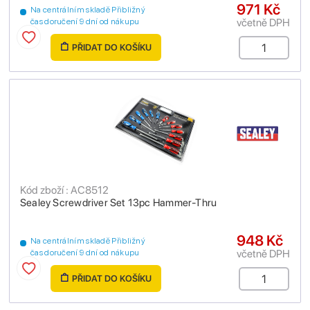
971 Kč
Na centrálním skladě Přibližný
včetně DPH
čas doručení 9 dní od nákupu
PŘIDAT DO KOŠÍKU
Kód zboží : AC8512
Sealey Screwdriver Set 13pc Hammer-Thru
948 Kč
Na centrálním skladě Přibližný
včetně DPH
čas doručení 9 dní od nákupu
PŘIDAT DO KOŠÍKU