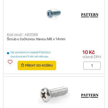
Kód zboží : AB2088
Šroub s čočkovou hlavou M6 x 14mm
10 Kč
Na centrálním skladě Přibližný
včetně DPH
čas doručení 9 dní od nákupu
PŘIDAT DO KOŠÍKU