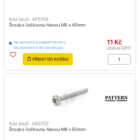
Kód zboží : AF5704
Šroub s čočkovou hlavou M5 x 40mm
11 Kč
Na centrálním skladě Přibližný
včetně DPH
čas doručení 9 dní od nákupu
PŘIDAT DO KOŠÍKU
Kód zboží : AB3702
Šroub s čočkovou hlavou M6 x 50mm