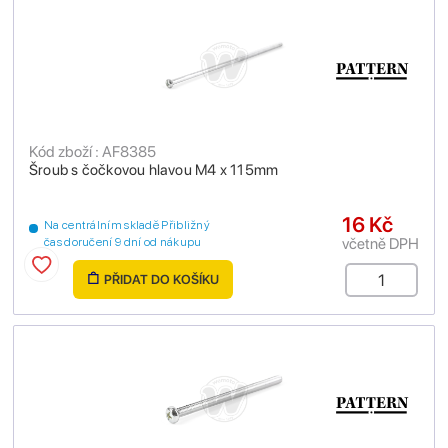
Kód zboží : AF8385
Šroub s čočkovou hlavou M4 x 115mm
16 Kč
Na centrálním skladě Přibližný
včetně DPH
čas doručení 9 dní od nákupu
PŘIDAT DO KOŠÍKU