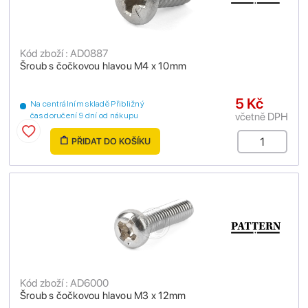
Kód zboží : AD0887
Šroub s čočkovou hlavou M4 x 10mm
5 Kč
Na centrálním skladě Přibližný
včetně DPH
čas doručení 9 dní od nákupu
PŘIDAT DO KOŠÍKU
Kód zboží : AD6000
Šroub s čočkovou hlavou M3 x 12mm