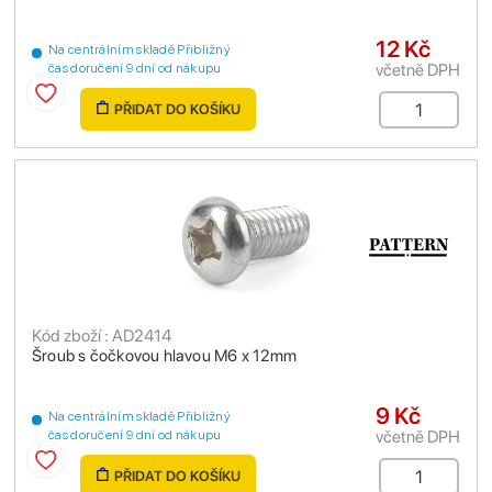
12 Kč
Na centrálním skladě Přibližný
včetně DPH
čas doručení 9 dní od nákupu
PŘIDAT DO KOŠÍKU
Kód zboží : AD2414
Šroub s čočkovou hlavou M6 x 12mm
9 Kč
Na centrálním skladě Přibližný
včetně DPH
čas doručení 9 dní od nákupu
PŘIDAT DO KOŠÍKU