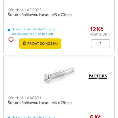
Kód zboží : AD2923
Šroub s čočkovou hlavou M5 x 70mm
12 Kč
Na centrálním skladě Přibližný
včetně DPH
čas doručení 9 dní od nákupu
PŘIDAT DO KOŠÍKU
Kód zboží : AA8631
Šroub s čočkovou hlavou M4 x 25mm
6 Kč
Na centrálním skladě Přibližný