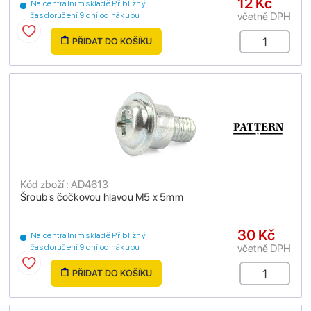
12 Kč
Na centrálním skladě Přibližný
včetně DPH
čas doručení 9 dní od nákupu
PŘIDAT DO KOŠÍKU
Kód zboží : AD4613
Šroub s čočkovou hlavou M5 x 5mm
30 Kč
Na centrálním skladě Přibližný
včetně DPH
čas doručení 9 dní od nákupu
PŘIDAT DO KOŠÍKU