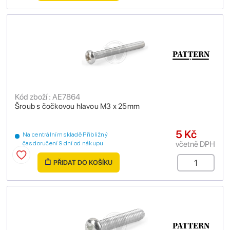
Kód zboží : AE7864
Šroub s čočkovou hlavou M3 x 25mm
5 Kč
Na centrálním skladě Přibližný
včetně DPH
čas doručení 9 dní od nákupu
PŘIDAT DO KOŠÍKU