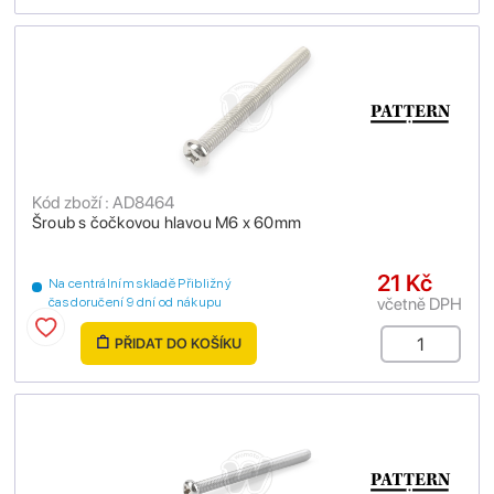
Kód zboží : AD8464
Šroub s čočkovou hlavou M6 x 60mm
21 Kč
Na centrálním skladě Přibližný
včetně DPH
čas doručení 9 dní od nákupu
PŘIDAT DO KOŠÍKU