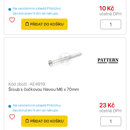
10 Kč
Na centrálním skladě Přibližný
včetně DPH
čas doručení 9 dní od nákupu
PŘIDAT DO KOŠÍKU
Kód zboží : AE4919
Šroub s čočkovou hlavou M6 x 70mm
23 Kč
Na centrálním skladě Přibližný
včetně DPH
čas doručení 9 dní od nákupu
PŘIDAT DO KOŠÍKU