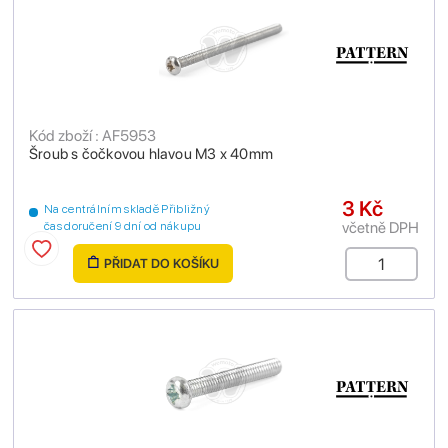
Kód zboží : AF5953
Šroub s čočkovou hlavou M3 x 40mm
3 Kč
Na centrálním skladě Přibližný
včetně DPH
čas doručení 9 dní od nákupu
PŘIDAT DO KOŠÍKU