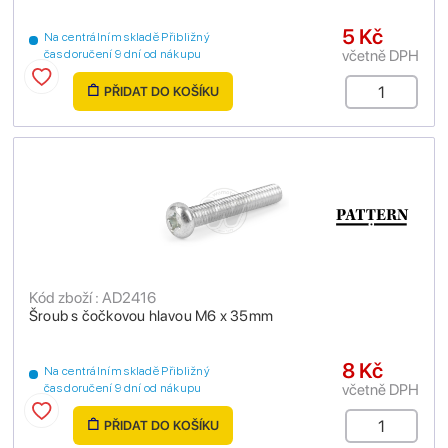
5 Kč
Na centrálním skladě Přibližný
včetně DPH
čas doručení 9 dní od nákupu
PŘIDAT DO KOŠÍKU
Kód zboží : AD2416
Šroub s čočkovou hlavou M6 x 35mm
8 Kč
Na centrálním skladě Přibližný
včetně DPH
čas doručení 9 dní od nákupu
PŘIDAT DO KOŠÍKU