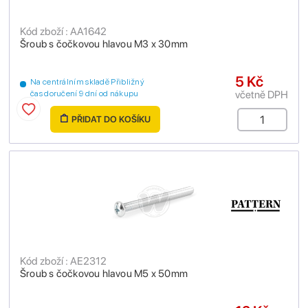
Kód zboží : AA1642
Šroub s čočkovou hlavou M3 x 30mm
5 Kč
Na centrálním skladě Přibližný
včetně DPH
čas doručení 9 dní od nákupu
PŘIDAT DO KOŠÍKU
Kód zboží : AE2312
Šroub s čočkovou hlavou M5 x 50mm