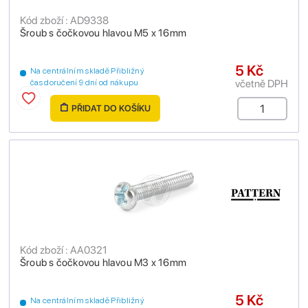
Kód zboží : AD9338
Šroub s čočkovou hlavou M5 x 16mm
5 Kč
Na centrálním skladě Přibližný
včetně DPH
čas doručení 9 dní od nákupu
PŘIDAT DO KOŠÍKU
Kód zboží : AA0321
Šroub s čočkovou hlavou M3 x 16mm
5 Kč
Na centrálním skladě Přibližný