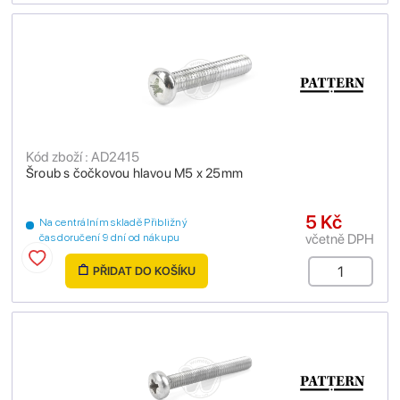
Kód zboží : AD2415
Šroub s čočkovou hlavou M5 x 25mm
5 Kč
Na centrálním skladě Přibližný
včetně DPH
čas doručení 9 dní od nákupu
PŘIDAT DO KOŠÍKU