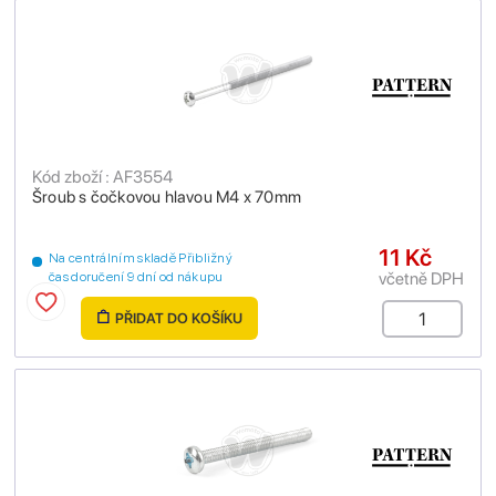
Kód zboží : AF3554
Šroub s čočkovou hlavou M4 x 70mm
11 Kč
Na centrálním skladě Přibližný
včetně DPH
čas doručení 9 dní od nákupu
PŘIDAT DO KOŠÍKU