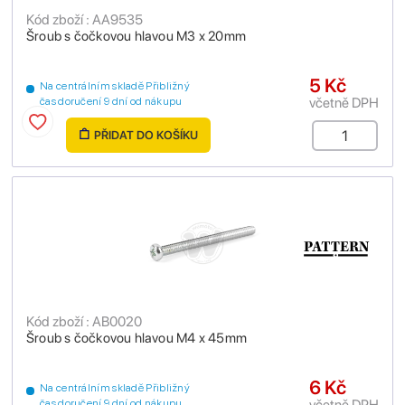
Kód zboží : AA9535
Šroub s čočkovou hlavou M3 x 20mm
5 Kč
Na centrálním skladě Přibližný
včetně DPH
čas doručení 9 dní od nákupu
PŘIDAT DO KOŠÍKU
Kód zboží : AB0020
Šroub s čočkovou hlavou M4 x 45mm
6 Kč
Na centrálním skladě Přibližný
včetně DPH
čas doručení 9 dní od nákupu