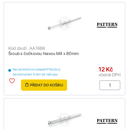
Kód zboží : AA7486
Šroub s čočkovou hlavou M4 x 80mm
12 Kč
Na centrálním skladě Přibližný
včetně DPH
čas doručení 9 dní od nákupu
PŘIDAT DO KOŠÍKU