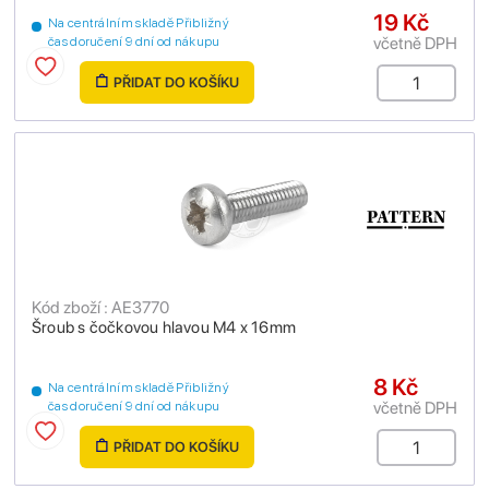
19 Kč
Na centrálním skladě Přibližný
včetně DPH
čas doručení 9 dní od nákupu
PŘIDAT DO KOŠÍKU
Kód zboží : AE3770
Šroub s čočkovou hlavou M4 x 16mm
8 Kč
Na centrálním skladě Přibližný
včetně DPH
čas doručení 9 dní od nákupu
PŘIDAT DO KOŠÍKU