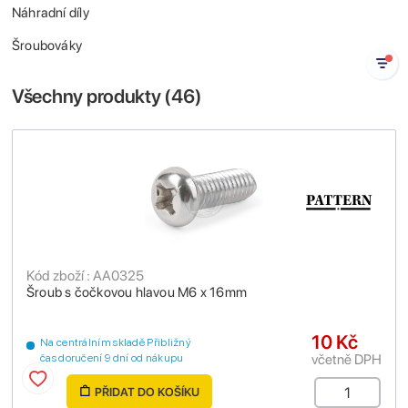
Náhradní díly
Šroubováky
Všechny produkty (
46
)
Kód zboží : AA0325
Šroub s čočkovou hlavou M6 x 16mm
10 Kč
Na centrálním skladě Přibližný
včetně DPH
čas doručení 9 dní od nákupu
PŘIDAT DO KOŠÍKU