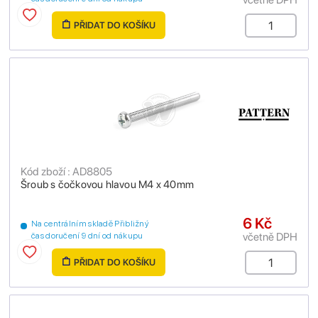
PŘIDAT DO KOŠÍKU
Kód zboží : AD8805
Šroub s čočkovou hlavou M4 x 40mm
6 Kč
Na centrálním skladě Přibližný
včetně DPH
čas doručení 9 dní od nákupu
PŘIDAT DO KOŠÍKU