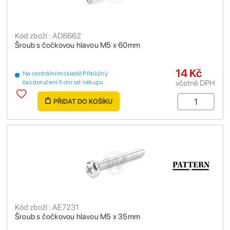
Kód zboží : AD8662
Šroub s čočkovou hlavou M5 x 60mm
14 Kč
Na centrálním skladě Přibližný
včetně DPH
čas doručení 9 dní od nákupu
PŘIDAT DO KOŠÍKU
Kód zboží : AE7231
Šroub s čočkovou hlavou M5 x 35mm