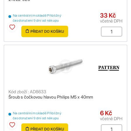
33 Kč
Na centrálním skladě Přibližný
včetně DPH
čas doručení 9 dní od nákupu
PŘIDAT DO KOŠÍKU
Kód zboží : AD8633
Šroub s čočkovou hlavou Philips M5 x 40mm
6 Kč
Na centrálním skladě Přibližný
včetně DPH
čas doručení 9 dní od nákupu
PŘIDAT DO KOŠÍKU