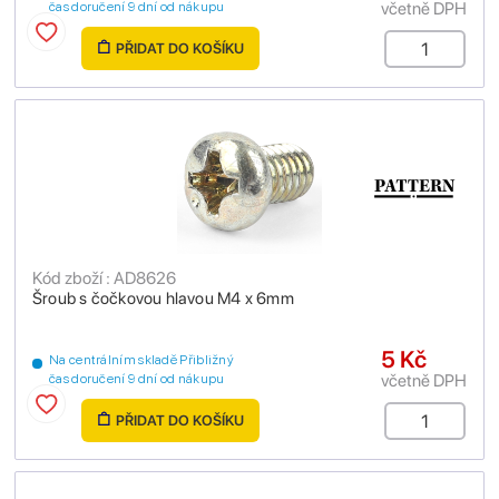
včetně DPH
čas doručení 9 dní od nákupu
PŘIDAT DO KOŠÍKU
Kód zboží : AD8626
Šroub s čočkovou hlavou M4 x 6mm
5 Kč
Na centrálním skladě Přibližný
včetně DPH
čas doručení 9 dní od nákupu
PŘIDAT DO KOŠÍKU