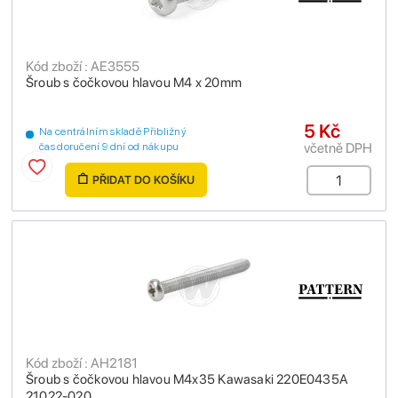
Kód zboží : AE3555
Šroub s čočkovou hlavou M4 x 20mm
5 Kč
Na centrálním skladě Přibližný
včetně DPH
čas doručení 9 dní od nákupu
PŘIDAT DO KOŠÍKU
Kód zboží : AH2181
Šroub s čočkovou hlavou M4x35 Kawasaki 220E0435A
21022-020