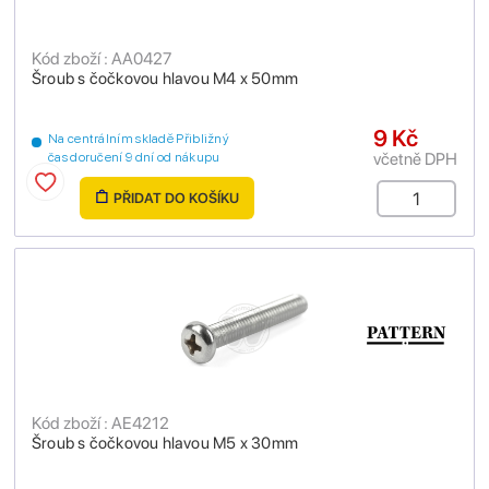
Kód zboží : AA0427
Šroub s čočkovou hlavou M4 x 50mm
9 Kč
Na centrálním skladě Přibližný
včetně DPH
čas doručení 9 dní od nákupu
PŘIDAT DO KOŠÍKU
Kód zboží : AE4212
Šroub s čočkovou hlavou M5 x 30mm