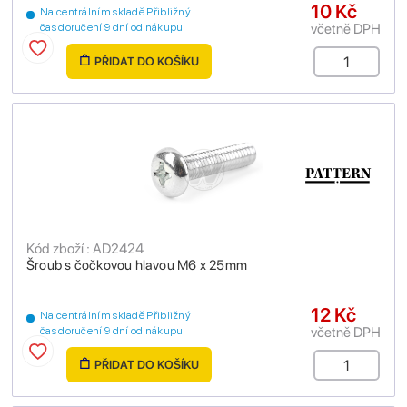
10 Kč
Na centrálním skladě Přibližný
včetně DPH
čas doručení 9 dní od nákupu
PŘIDAT DO KOŠÍKU
Kód zboží : AD2424
Šroub s čočkovou hlavou M6 x 25mm
12 Kč
Na centrálním skladě Přibližný
včetně DPH
čas doručení 9 dní od nákupu
PŘIDAT DO KOŠÍKU