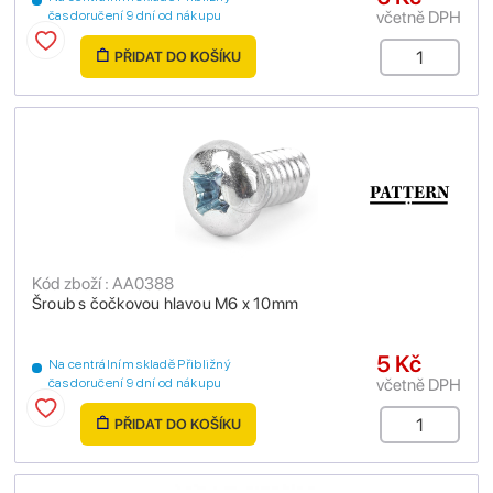
včetně DPH
čas doručení 9 dní od nákupu
PŘIDAT DO KOŠÍKU
Kód zboží : AA0388
Šroub s čočkovou hlavou M6 x 10mm
5 Kč
Na centrálním skladě Přibližný
včetně DPH
čas doručení 9 dní od nákupu
PŘIDAT DO KOŠÍKU