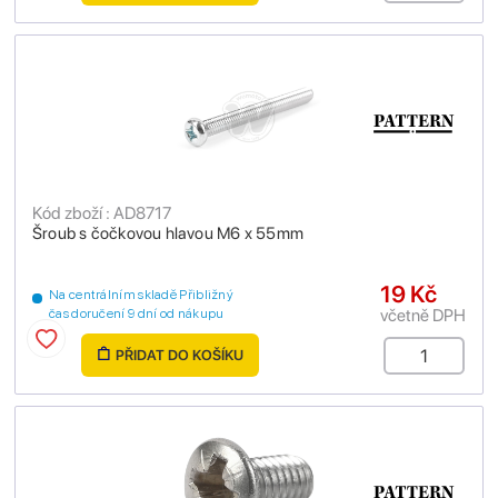
Kód zboží : AD8717
Šroub s čočkovou hlavou M6 x 55mm
19 Kč
Na centrálním skladě Přibližný
včetně DPH
čas doručení 9 dní od nákupu
PŘIDAT DO KOŠÍKU