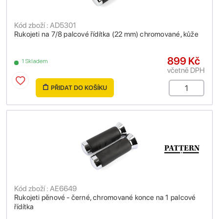
Kód zboží : AD5301
Rukojeti na 7/8 palcové řídítka (22 mm) chromované, kůže
899 Kč
1 Skladem
včetně DPH
PŘIDAT DO KOŠÍKU
Kód zboží : AE6649
Rukojeti pěnové - černé, chromované konce na 1 palcové
řídítka