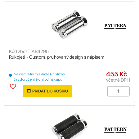
Kód zboží : AB4295
Rukojeti - Custom, pruhovaný design s nápisem
455 Kč
Na centrálním skladě Přibližný
včetně DPH
čas doručení 9 dní od nákupu
PŘIDAT DO KOŠÍKU