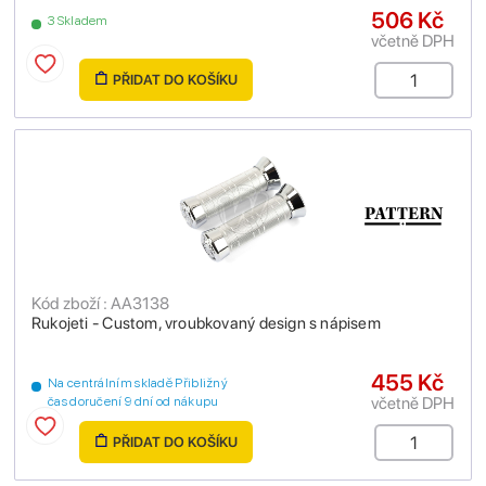
506 Kč
3 Skladem
včetně DPH
PŘIDAT DO KOŠÍKU
Kód zboží : AA3138
Rukojeti - Custom, vroubkovaný design s nápisem
455 Kč
Na centrálním skladě Přibližný
včetně DPH
čas doručení 9 dní od nákupu
PŘIDAT DO KOŠÍKU