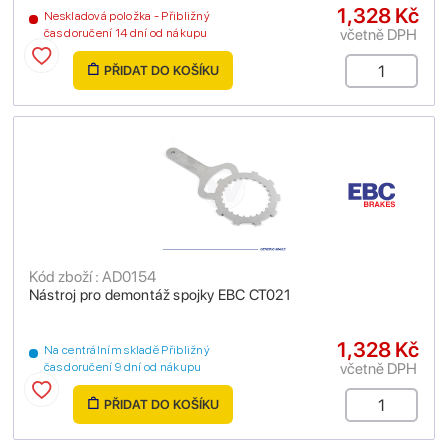
1,328 Kč
Neskladová položka - Přibližný
včetně DPH
čas doručení 14 dní od nákupu
PŘIDAT DO KOŠÍKU
Kód zboží : AD0154
Nástroj pro demontáž spojky EBC CT021
1,328 Kč
Na centrálním skladě Přibližný
včetně DPH
čas doručení 9 dní od nákupu
PŘIDAT DO KOŠÍKU