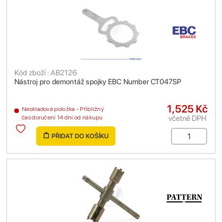
Kód zboží : AB2126
Nástroj pro demontáž spojky EBC Number CT047SP
1,525 Kč
Neskladová položka - Přibližný
včetně DPH
čas doručení 14 dní od nákupu
PŘIDAT DO KOŠÍKU