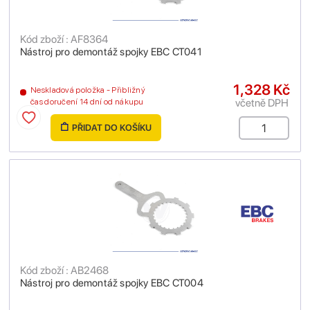
Kód zboží : AF8364
Nástroj pro demontáž spojky EBC CT041
1,328 Kč
Neskladová položka - Přibližný
včetně DPH
čas doručení 14 dní od nákupu
PŘIDAT DO KOŠÍKU
Kód zboží : AB2468
Nástroj pro demontáž spojky EBC CT004