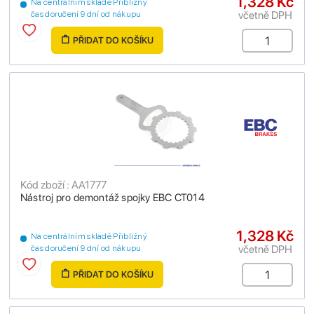
1,328 Kč
Na centrálním skladě Přibližný
včetně DPH
čas doručení 9 dní od nákupu
PŘIDAT DO KOŠÍKU
Kód zboží : AA1777
Nástroj pro demontáž spojky EBC CT014
1,328 Kč
Na centrálním skladě Přibližný
včetně DPH
čas doručení 9 dní od nákupu
PŘIDAT DO KOŠÍKU