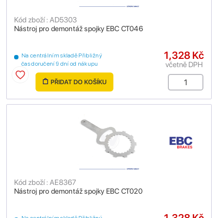
Kód zboží : AD5303
Nástroj pro demontáž spojky EBC CT046
1,328 Kč
Na centrálním skladě Přibližný
včetně DPH
čas doručení 9 dní od nákupu
PŘIDAT DO KOŠÍKU
Kód zboží : AE8367
Nástroj pro demontáž spojky EBC CT020
1,328 Kč