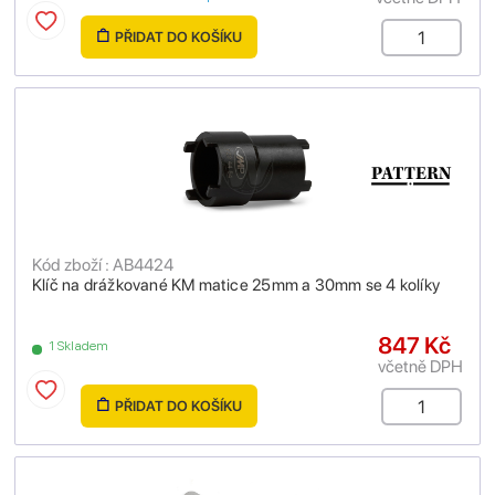
PŘIDAT DO KOŠÍKU
Kód zboží : AB4424
Klíč na drážkované KM matice 25mm a 30mm se 4 kolíky
847 Kč
1 Skladem
včetně DPH
PŘIDAT DO KOŠÍKU