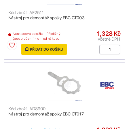
Kód zboží : AF2511
Nástroj pro demontáž spojky EBC CT003
1,328 Kč
Neskladová položka - Přibližný
včetně DPH
čas doručení 14 dní od nákupu
PŘIDAT DO KOŠÍKU
Kód zboží : AD8900
Nástroj pro demontáž spojky EBC CT017