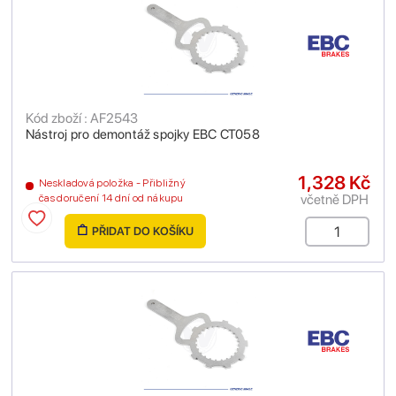
Kód zboží : AF2543
Nástroj pro demontáž spojky EBC CT058
1,328 Kč
Neskladová položka - Přibližný
včetně DPH
čas doručení 14 dní od nákupu
PŘIDAT DO KOŠÍKU