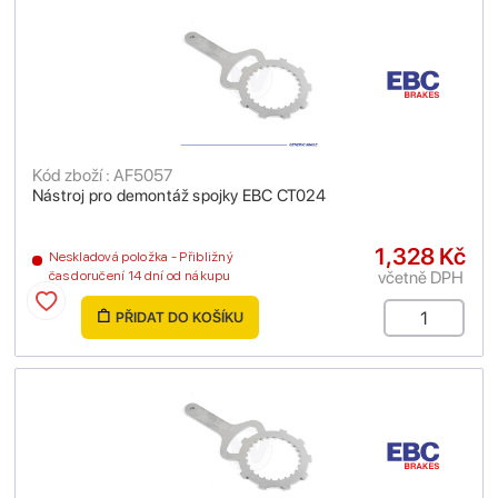
Kód zboží : AF5057
Nástroj pro demontáž spojky EBC CT024
1,328 Kč
Neskladová položka - Přibližný
včetně DPH
čas doručení 14 dní od nákupu
PŘIDAT DO KOŠÍKU