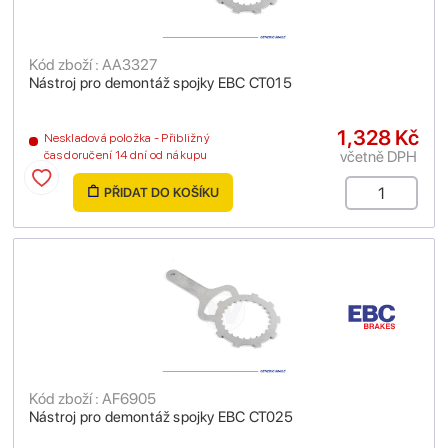
Kód zboží : AA3327
Nástroj pro demontáž spojky EBC CT015
1,328 Kč
Neskladová položka - Přibližný
včetně DPH
čas doručení 14 dní od nákupu
PŘIDAT DO KOŠÍKU
Kód zboží : AF6905
Nástroj pro demontáž spojky EBC CT025