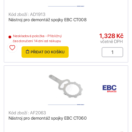
Kód zboží : AD1913
Nástroj pro demontáž spojky EBC CT008
1,328 Kč
Neskladová položka - Přibližný
včetně DPH
čas doručení 14 dní od nákupu
PŘIDAT DO KOŠÍKU
Kód zboží : AF2063
Nástroj pro demontáž spojky EBC CT060