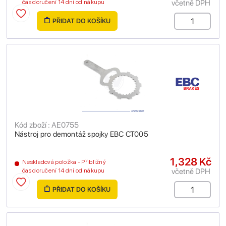
včetně DPH
čas doručení 14 dní od nákupu
PŘIDAT DO KOŠÍKU
Kód zboží : AE0755
Nástroj pro demontáž spojky EBC CT005
1,328 Kč
Neskladová položka - Přibližný
včetně DPH
čas doručení 14 dní od nákupu
PŘIDAT DO KOŠÍKU