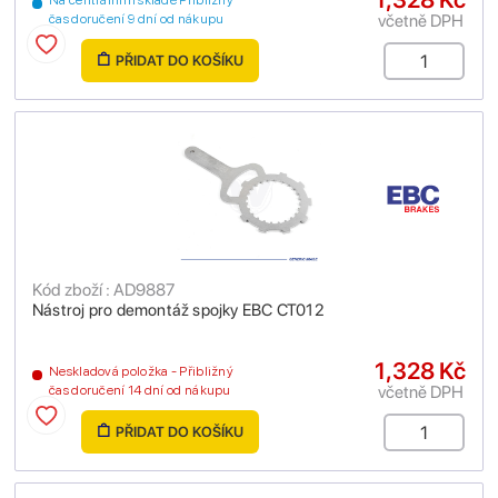
Na centrálním skladě Přibližný
včetně DPH
čas doručení 9 dní od nákupu
PŘIDAT DO KOŠÍKU
Kód zboží : AD9887
Nástroj pro demontáž spojky EBC CT012
1,328 Kč
Neskladová položka - Přibližný
včetně DPH
čas doručení 14 dní od nákupu
PŘIDAT DO KOŠÍKU