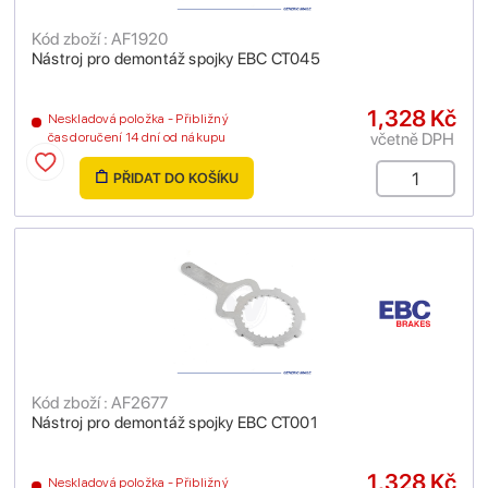
Kód zboží : AF1920
Nástroj pro demontáž spojky EBC CT045
1,328 Kč
Neskladová položka - Přibližný
včetně DPH
čas doručení 14 dní od nákupu
PŘIDAT DO KOŠÍKU
Kód zboží : AF2677
Nástroj pro demontáž spojky EBC CT001
1,328 Kč
Neskladová položka - Přibližný