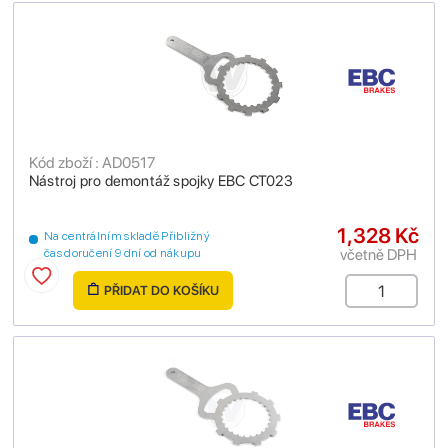
Kód zboží : AD0517
Nástroj pro demontáž spojky EBC CT023
1,328 Kč
Na centrálním skladě Přibližný
včetně DPH
čas doručení 9 dní od nákupu
PŘIDAT DO KOŠÍKU