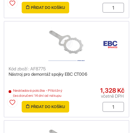
PŘIDAT DO KOŠÍKU
Kód zboží : AF8775
Nástroj pro demontáž spojky EBC CT006
1,328 Kč
Neskladová položka - Přibližný
včetně DPH
čas doručení 14 dní od nákupu
PŘIDAT DO KOŠÍKU