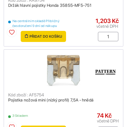
Kód zboží : AA9754
Držák hlavní pojistky Honda 35855-MF5-751
1,203 Kč
Na centrálním skladě Přibližný
včetně DPH
čas doručení 9 dní od nákupu
PŘIDAT DO KOŠÍKU
Kód zboží : AF5754
Pojistka nožová mini (nízký profil) 7,5A - hnědá
74 Kč
3 Skladem
včetně DPH