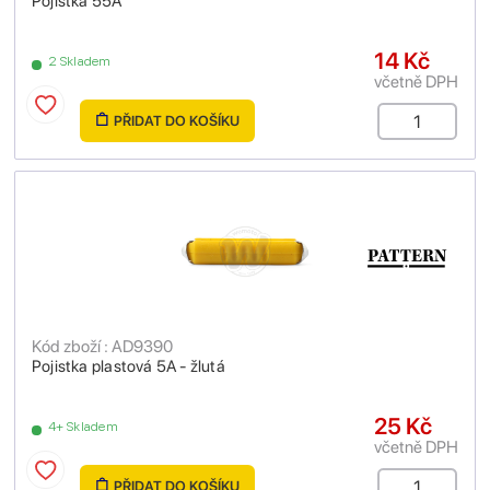
Pojistka 55A
14 Kč
2 Skladem
včetně DPH
PŘIDAT DO KOŠÍKU
Kód zboží : AD9390
Pojistka plastová 5A - žlutá
25 Kč
4+ Skladem
včetně DPH
PŘIDAT DO KOŠÍKU