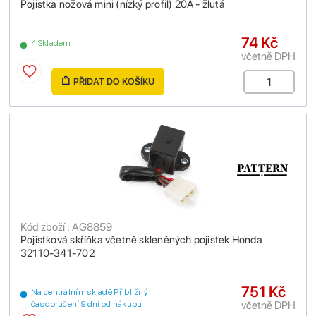
Pojistka nožová mini (nízký profil) 20A - žlutá
74 Kč
4 Skladem
včetně DPH
PŘIDAT DO KOŠÍKU
Kód zboží : AG8859
Pojistková skříňka včetně skleněných pojistek Honda
32110-341-702
751 Kč
Na centrálním skladě Přibližný
včetně DPH
čas doručení 9 dní od nákupu