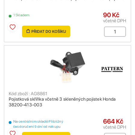
90 Kč
1 Skladem
včetně DPH
PŘIDAT DO KOŠÍKU
Kód zboží : AG8861
Pojistková skříňka včetně 3 skleněných pojistek Honda
38200-413-003
664 Kč
Na centrálním skladě Přibližný
včetně DPH
čas doručení 9 dní od nákupu