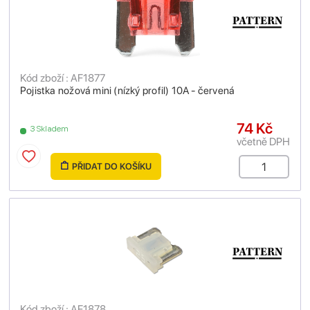
Kód zboží : AF1877
Pojistka nožová mini (nízký profil) 10A - červená
74 Kč
3 Skladem
včetně DPH
PŘIDAT DO KOŠÍKU
Kód zboží : AF1878