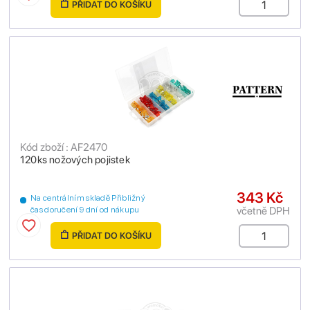
PŘIDAT DO KOŠÍKU
Kód zboží : AF2470
120ks nožových pojistek
343 Kč
Na centrálním skladě Přibližný
včetně DPH
čas doručení 9 dní od nákupu
PŘIDAT DO KOŠÍKU