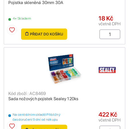
Pojistka skleněná 30mm 30A
18 Kč
4+ Skladem
včetně DPH
PŘIDAT DO KOŠÍKU
Kód zboží : AC8469
Sada nožových pojistek Sealey 120ks
422 Kč
Na centrálním skladě Přibližný
včetně DPH
čas doručení 9 dní od nákupu