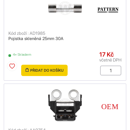
Kód zboží : AD1985
Pojistka skleněná 25mm 30A
17 Kč
4+ Skladem
včetně DPH
PŘIDAT DO KOŠÍKU