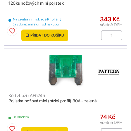
120ks nožových mini pojistek
343 Kč
Na centrálním skladě Přibližný
včetně DPH
čas doručení 9 dní od nákupu
PŘIDAT DO KOŠÍKU
Kód zboží : AF5745
Pojistka nožová mini (nízký profil) 30A - zelená
74 Kč
3 Skladem
včetně DPH