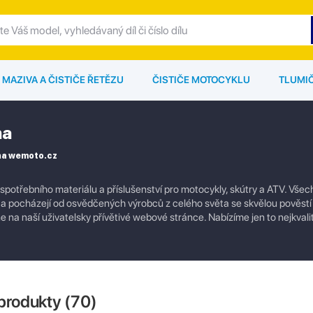
MAZIVA A ČISTIČE ŘETĚZU
ČISTIČE MOTOCYKLU
TLUMI
na
 na wemoto.cz
 spotřebního materiálu a příslušenství pro motocykly, skútry a ATV. Vše
a pocházejí od osvědčených výrobců z celého světa se skvělou pověstí k
 na naší uživatelsky přívětivé webové stránce. Nabízíme jen to nejkvalit
produkty (
70
)