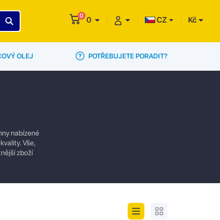
0
0
CZ
Kč
POTŘEBUJETE PORADIT?
ČOVÝ OLEJ
chny nabízené
vality. Vše,
nější zboží