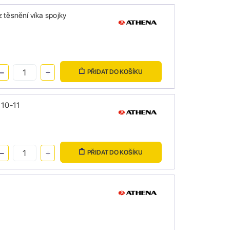
 těsnění víka spojky
PŘIDAT DO KOŠÍKU
 10-11
PŘIDAT DO KOŠÍKU