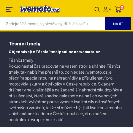
0
Těsnící tmely
Objednávejte Těsnící tmely online na wemoto.cz
Těsnící tmely
Pokud nastal čas pracovat na vašem stroji a sháníte Těsnící
tmely, tak nabízíme přesně to, co hledáte. wemoto.cz je
předním specialistou na náhradní díly a příslušenství pro
motocykly, skútry a čtyřkolky v České republice. Skladem
držíme ty nejkvalitnější a nejžádanější náhradní díly, doplňky a
příslušenství, které snadno naleznete na našich webových
stránkách.Vybíráme pouze vysoce kvalitní díly od ověřených
světových výrobců, takže si můžete být jisti kvalitou a mnoho
z nich máme skladem v České republice, či na našem
centrálním evropském skladě.