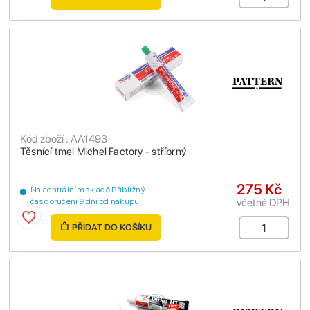
Kód zboží : AA1493
Těsnící tmel Michel Factory - stříbrný
275 Kč
Na centrálním skladě Přibližný
včetně DPH
čas doručení 9 dní od nákupu
PŘIDAT DO KOŠÍKU