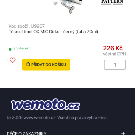
Kód zboží : IJ9967
Těsnící tmel OXIMIC Dirko - černý (tuba 70ml)
226 Kč
2 Skladem
včetně DPH
PŘIDAT DO KOŠÍKU
© 2026 www.wemoto.cz.
Všechna práva vyhrazena.
PÉČE O ZÁKAZNÍKY