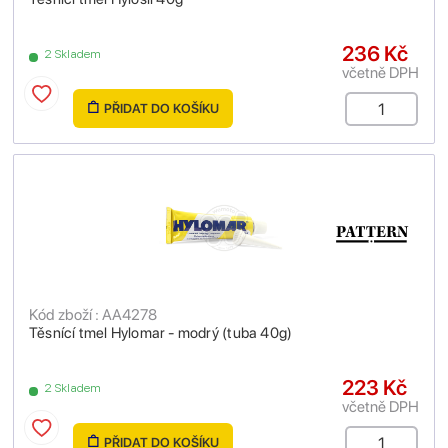
236 Kč
2 Skladem
včetně DPH
PŘIDAT DO KOŠÍKU
Kód zboží : AA4278
Těsnící tmel Hylomar - modrý (tuba 40g)
223 Kč
2 Skladem
včetně DPH
PŘIDAT DO KOŠÍKU