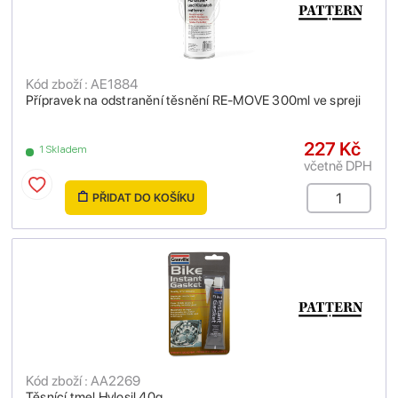
Kód zboží : AE1884
Přípravek na odstranění těsnění RE-MOVE 300ml ve spreji
227 Kč
1 Skladem
včetně DPH
PŘIDAT DO KOŠÍKU
Kód zboží : AA2269
Těsnící tmel Hylosil 40g