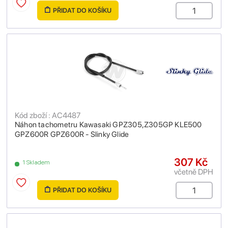
PŘIDAT DO KOŠÍKU
Kód zboží : AC4487
Náhon tachometru Kawasaki GPZ305,Z305GP KLE500
GPZ600R GPZ600R - Slinky Glide
307 Kč
1 Skladem
včetně DPH
PŘIDAT DO KOŠÍKU