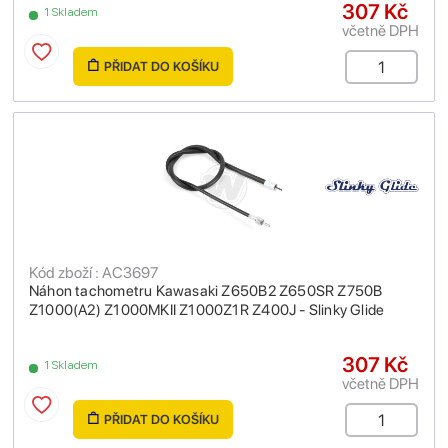
307 Kč
1 Skladem
včetně DPH
PŘIDAT DO KOŠÍKU
Kód zboží : AC3697
Náhon tachometru Kawasaki Z650B2 Z650SR Z750B
Z1000(A2) Z1000MKII Z1000Z1R Z400J - Slinky Glide
307 Kč
1 Skladem
včetně DPH
PŘIDAT DO KOŠÍKU