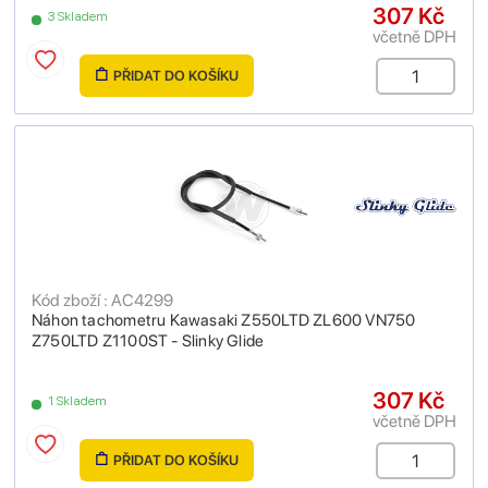
307 Kč
3 Skladem
včetně DPH
PŘIDAT DO KOŠÍKU
Kód zboží : AC4299
Náhon tachometru Kawasaki Z550LTD ZL600 VN750
Z750LTD Z1100ST - Slinky Glide
307 Kč
1 Skladem
včetně DPH
PŘIDAT DO KOŠÍKU