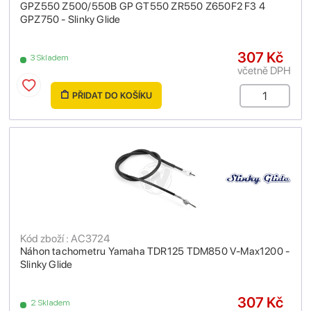
GPZ550 Z500/550B GP GT550 ZR550 Z650F2 F3 4
GPZ750 - Slinky Glide
307 Kč
3 Skladem
včetně DPH
PŘIDAT DO KOŠÍKU
Kód zboží : AC3724
Náhon tachometru Yamaha TDR125 TDM850 V-Max1200 -
Slinky Glide
307 Kč
2 Skladem